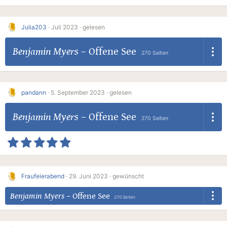
Julia203
·
Juli 2023 ·
gelesen
Benjamin Myers
–
Offene See
270 Seiten
pandann
·
5. September 2023 ·
gelesen
Benjamin Myers
–
Offene See
270 Seiten
Fraufeierabend
·
29. Juni 2023 ·
gewünscht
Benjamin Myers
–
Offene See
270 Seiten