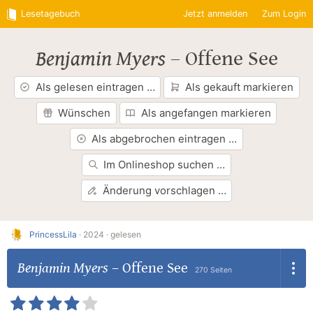
Lesetagebuch
Jetzt anmelden
Zum Login
Benjamin Myers
–
Offene See
Als gelesen eintragen …
Als gekauft markieren
Wünschen
Als angefangen markieren
Als abgebrochen eintragen …
Im Onlineshop suchen …
Änderung vorschlagen …
PrincessLila
·
2024 ·
gelesen
Benjamin Myers
–
Offene See
270 Seiten