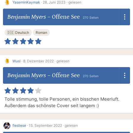
YaseminKaymak
·
28. Juni 2023 ·
gelesen
Benjamin Myers
–
Offene See
270 Seiten
🇩🇪 Deutsch
Roman
Wusl
·
8. Dezember 2022 ·
gelesen
Benjamin Myers
–
Offene See
270 Seiten
Tolle stimmung, tolle Personen, ein bisschen Meerluft.
Außerdem das schönste Cover seit langem :)
fiesliese
·
15. September 2022 ·
gelesen