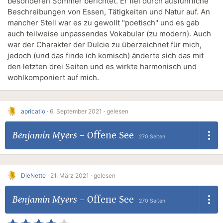
besonderen Sommer berichtet. Er fiel durch ausführliche
Beschreibungen von Essen, Tätigkeiten und Natur auf. An
mancher Stell war es zu gewollt "poetisch" und es gab
auch teilweise unpassendes Vokabular (zu modern). Auch
war der Charakter der Dulcie zu überzeichnet für mich,
jedoch (und das finde ich komisch) änderte sich das mit
den letzten drei Seiten und es wirkte harmonisch und
wohlkomponiert auf mich.
apricatio
·
6. September 2021 ·
gelesen
Benjamin Myers
–
Offene See
270 Seiten
DieNette
·
21. März 2021 ·
gelesen
Benjamin Myers
–
Offene See
270 Seiten