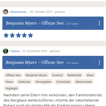
oliloukramer_
·
20. Oktober 2021 ·
gelesen
Benjamin Myers
–
Offene See
270 Seiten
Tatjana
·
12. Dezember 2021 ·
gelesen
Benjamin Myers
–
Offene See
270 Seiten
Offene See
Benjamin Myers
Dumont
Belletristik
Meer
Reise
Gedichte
Atmosphäre
Schreibstil
Melancholie
Highlight
Nachdem seine Eltern ihm verkünden, den Familienbetrieb
des Bergbaus weiterzuführen, möchte der naturliebende
Robert noch ein letztes Mal die Freiheit seines Lebens