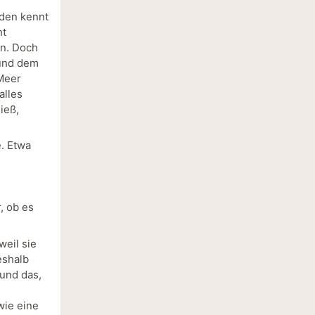
eden kennt
nt
en. Doch
 und dem
Meer
alles
ieß,
e. Etwa
, ob es
weil sie
eshalb
 und das,
wie eine