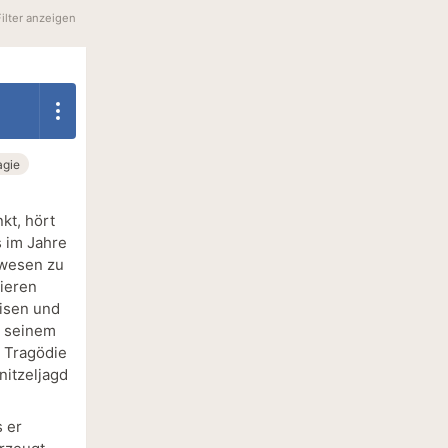
Filter anzeigen
gie
kt, hört
s im Jahre
ewesen zu
tieren
eisen und
n seinem
 Tragödie
nitzeljagd
s er