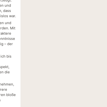
rzeugt.
ten und
n, dass
islos war.
ten und
erden. Mit
raktere
enntnisse
ig – der
ich bis
spekt,
en die
 nehmen,
hrere
ren bloße
s