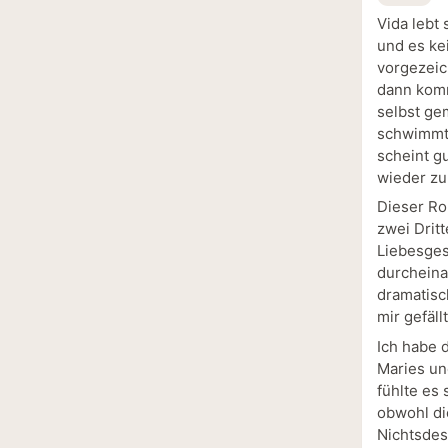
Vida lebt 
und es ke
vorgezeic
dann komm
selbst ge
schwimmt.
scheint gu
wieder zur
Dieser Ro
zwei Drit
Liebesges
durcheina
dramatisch
mir gefällt
Ich habe 
Maries un
fühlte es 
obwohl di
Nichtsdes