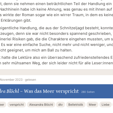
kt, denn sie nehmen einen beträchtlichen Teil der Handlung ein
 Nachhinein habe ich keine Ahnung, was genau es mit ihnen auf 
ils wirkte der Roman sogar wie ein wirrer Traum, in dem es kein
 Erklärungen gibt.
eigentliche Handlung, die aus der Schnitzeljagd besteht, konnt
rzeugen, denn sie war nicht besonders spannend geschrieben, 
einerlei Risiken gab, die die Charaktere eingehen mussten, um s
 Es war eine einfache Suche, nicht mehr und nicht weniger, un
icht geeignet, um mich am Ball zu halten.
 hatte die Lektüre also ein überraschend zufriedenstellendes E
n sehr mühsamen Weg, der sich leider nicht für alle Leser:innen
 November 2023 ·
gelesen
ra Blöchl
–
Was das Meer verspricht
280 Seiten
eer
verspricht
Alexandra Blöchl
dtv
Belletristik
Meer
Liebe