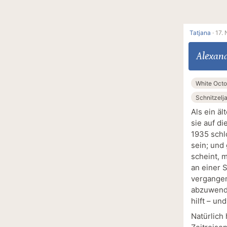
Tatjana
·
17.
Alexand
White Octo
Schnitzelj
Als ein ä
sie auf d
1935 schl
sein; und
scheint, 
an einer 
vergangen
abzuwenden
hilft – un
Natürlich 