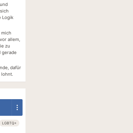
 und
sich
e Logik
e mich
vor allem,
ie zu
d gerade
nde, dafür
 lohnt.
LGBTQ+