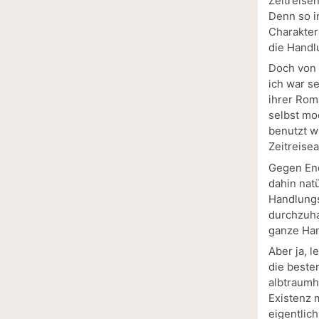
Zeitreise
Denn so i
Charakter
die Handlu
Doch von 
ich war se
ihrer Rom
selbst mo
benutzt w
Zeitreisea
Gegen End
dahin natü
Handlungs
durchzuha
ganze Han
Aber ja, 
die beste
albtraumh
Existenz 
eigentlich