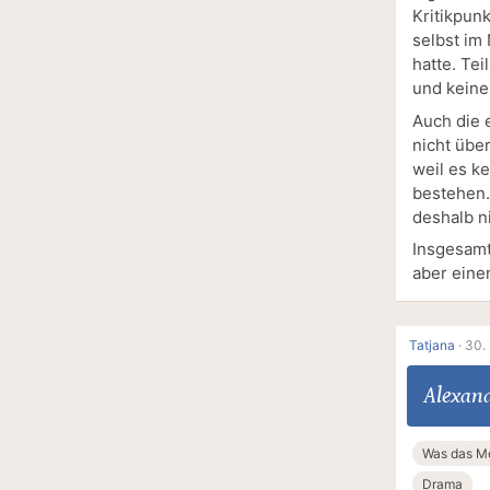
Kritikpun
selbst im
hatte. Te
und keine
Auch die 
nicht übe
weil es k
bestehen.
deshalb n
Insgesamt
aber eine
Tatjana
·
30.
Alexand
Was das M
Drama