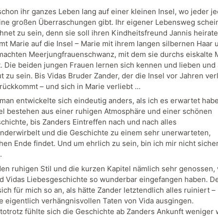
schon ihr ganzes Leben lang auf einer kleinen Insel, wo jeder j
ine großen Überraschungen gibt. Ihr eigener Lebensweg schei
hnet zu sein, denn sie soll ihren Kindheitsfreund Jannis heirat
t Marie auf die Insel – Marie mit ihrem langen silbernen Haar
machten Meerjungfrauenschwanz, mit dem sie durchs eiskalte 
 Die beiden jungen Frauen lernen sich kennen und lieben und 
t zu sein. Bis Vidas Bruder Zander, der die Insel vor Jahren verl
ückkommt – und sich in Marie verliebt ...
man entwickelte sich eindeutig anders, als ich es erwartet hab
tel bestehen aus einer ruhigen Atmosphäre und einer schönen
chichte, bis Zanders Eintreffen nach und nach alles
nderwirbelt und die Geschichte zu einem sehr unerwarteten,
en Ende findet. Und um ehrlich zu sein, bin ich mir nicht sicher
.
den ruhigen Stil und die kurzen Kapitel nämlich sehr genossen, 
d Vidas Liebesgeschichte so wunderbar eingefangen haben. D
sich für mich so an, als hätte Zander letztendlich alles ruiniert –
e eigentlich verhängnisvollen Taten von Vida ausgingen.
totrotz fühlte sich die Geschichte ab Zanders Ankunft weniger 