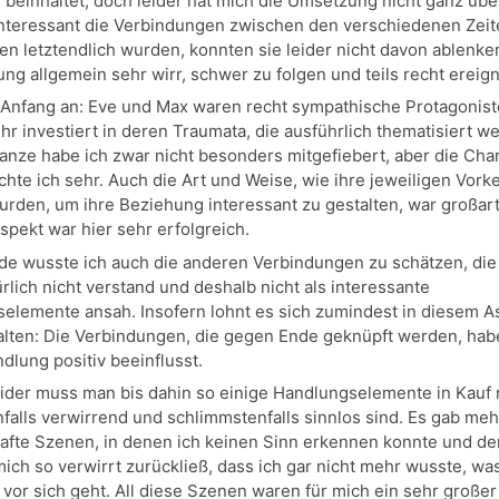
n beinhaltet, doch leider hat mich die Umsetzung nicht ganz übe
nteressant die Verbindungen zwischen den verschiedenen Zei
en letztendlich wurden, konnten sie leider nicht davon ablenke
ng allgemein sehr wirr, schwer zu folgen und teils recht ereign
Anfang an: Eve und Max waren recht sympathische Protagonis
hr investiert in deren Traumata, die ausführlich thematisiert w
anze habe ich zwar nicht besonders mitgefiebert, aber die Cha
chte ich sehr. Auch die Art und Weise, wie ihre jeweiligen Vork
urden, um ihre Beziehung interessant zu gestalten, war großart
spekt war hier sehr erfolgreich.
e wusste ich auch die anderen Verbindungen zu schätzen, die 
rlich nicht verstand und deshalb nicht als interessante
elemente ansah. Insofern lohnt es sich zumindest in diesem A
lten: Die Verbindungen, die gegen Ende geknüpft werden, hab
dlung positiv beeinflusst.
leider muss man bis dahin so einige Handlungselemente in Kauf
nfalls verwirrend und schlimmstenfalls sinnlos sind. Es gab me
afte Szenen, in denen ich keinen Sinn erkennen konnte und de
mich so verwirrt zurückließ, dass ich gar nicht mehr wusste, wa
 vor sich geht. All diese Szenen waren für mich ein sehr großer