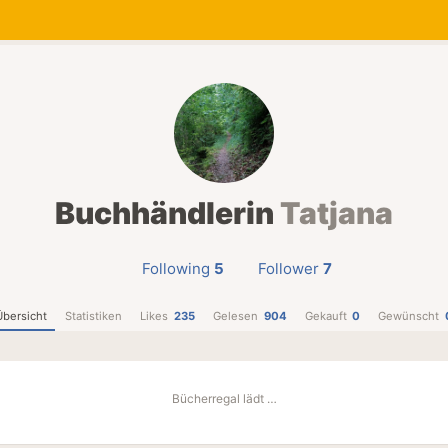
Buchhändlerin
Tatjana
Following
5
Follower
7
Übersicht
Statistiken
Likes
235
Gelesen
904
Gekauft
0
Gewünscht
Bücherregal lädt …