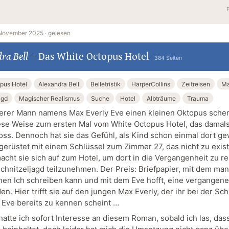
 November 2025 ·
gelesen
ra Bell
–
Das White Octopus Hotel
384 Seiten
pus Hotel
Alexandra Bell
Belletristik
HarperCollins
Zeitreisen
Ma
agd
Magischer Realismus
Suche
Hotel
Albträume
Trauma
lterer Mann namens Max Everly Eve einen kleinen Oktopus schen
iese Weise zum ersten Mal vom White Octopus Hotel, das damal
oss. Dennoch hat sie das Gefühl, als Kind schon einmal dort g
 gerüstet mit einem Schlüssel zum Zimmer 27, das nicht zu exis
macht sie sich auf zum Hotel, um dort in die Vergangenheit zu r
Schnitzeljagd teilzunehmen. Der Preis: Briefpapier, mit dem ma
en Ich schreiben kann und mit dem Eve hofft, eine vergangene
. Hier trifft sie auf den jungen Max Everly, der ihr bei der Sch
d Eve bereits zu kennen scheint …
hatte ich sofort Interesse an diesem Roman, sobald ich las, das