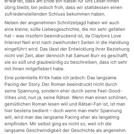
erwartet, dass am Ende ein Rätsel für uns Leser:innen
übrig bleibt, bin jedoch froh, dass wir stattdessen einen
zufriedenstellenden Schluss bekommen haben.
Neben der angenehmen Schnitzeljagd haben wir auch
eine kleine, süße Liebesgeschichte, die mir sehr gefallen
hat – was insofern beeindruckend ist, da Claytons Love
Interest Neil erst nach zweihundert Seiten in die Handlung
eingeführt wird. Das lässt der Entwicklung ihrer Beziehung
nicht viel Zeit, aber dennoch hat Samuel Burr es geschafft,
sie so süß und glaubwürdig zu beschreiben, dass ich sehr
mit ihnen mitgefiebert habe.
Eine potentielle Kritik habe ich jedoch: Das langsame
Pacing der Story. Der Roman beeindruckt nicht durch
seine Spannung, sondern eher durch seine Feel-Good-
Vibes und, nun ja, seine Rätsel. Wenn man einen schönen,
gemütlichen Roman lesen will und Rätsel-Fan ist, ist man
hier bestens bedient – doch wenn man mehr Spannung
will, wird man das langsame Pacing eher als langatmig
empfinden. Mir selbst ging es nicht so, weil ich die
langsame Geschwindigkeit der Geschichte als angenehm