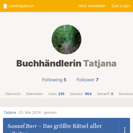
Lesetagebuch
Jetzt anmelden
Zum Login
Buchhändlerin
Tatjana
Following
5
Follower
7
Übersicht
Statistiken
Likes
235
Gelesen
904
Gekauft
0
Gewünsc
Tatjana
·
23. Mai 2024 ·
gelesen
Samuel Burr
–
Das größte Rätsel aller