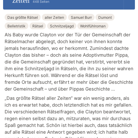
Zeiten
448 Seiten
Das größte Rätsel
aller Zeiten
Samuel Burr
Dumont
Belletristik
Rätsel
Schnitzeljagd
Wohlfühlroman
Als Baby wurde Clayton vor der Tür der Gemeinschaft der
Rätselmacher abgelegt, doch keiner von ihnen konnte
jemals herausfinden, wo er herkommt. Zumindest dachte
Clayton das bisher – doch als seine Adoptivmutter Pippa,
die die Gemeinschaft gegründet hat, verstirbt, vererbt sie
ihm eine Schnitzeljagd in Rätseln, die ihn zu seiner wahren
Herkunft führen soll. Während er die Rätsel löst und
fremde Orte aufsucht, erfährt er mehr über die Geschichte
der Gemeinschaft – und über Pippas Geschichte …
„Das größte Rätsel aller Zeiten“ war ein wenig anders, als
ich es erwartet habe, doch letztendlich hat es mir gefallen.
Die verschiedenen Rätselfragen, die Clayton beantwortet,
regen einen selbst dazu an, mitzuraten, was mir durchaus
Spaß gemacht hat. Schön ist hierbei auch, dass tatsächlich
auf alle Rätsel eine Antwort gegeben wird; ich hatte halb