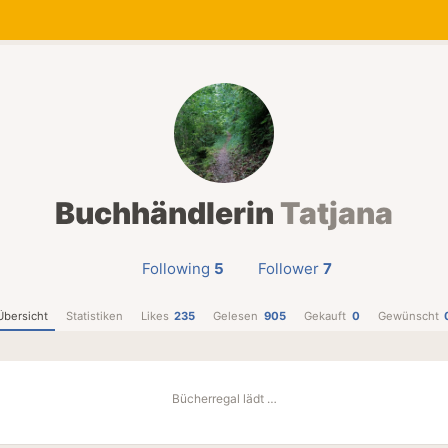
Buchhändlerin
Tatjana
Following
5
Follower
7
Übersicht
Statistiken
Likes
235
Gelesen
905
Gekauft
0
Gewünscht
Bücherregal lädt …