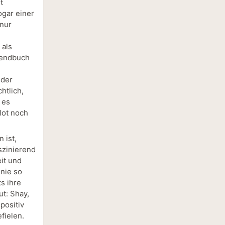
t
ogar einer
 nur
 als
gendbuch
 der
htlich,
 es
lot noch
 ist,
szinierend
it und
 nie so
s ihre
t: Shay,
positiv
fielen.