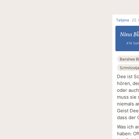
Tatjana
·
22. 
Nina B
416 Sei
Banshee B
Schnitzelj
Dee ist S
hören, de
oder auch 
muss sie 
niemals a
Geist Dee
dass der G
Was ich a
haben: Of