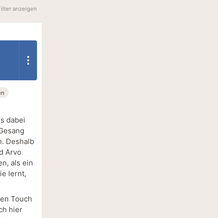
Filter anzeigen
en
ls dabei
 Gesang
n. Deshalb
nd Arvo
n, als ein
e lernt,
enen Touch
ch hier