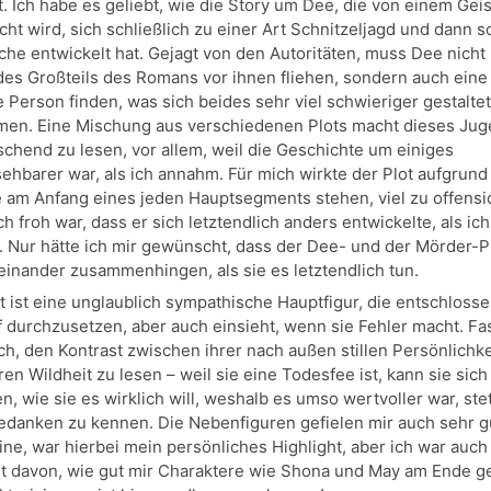
st. Ich habe es geliebt, wie die Story um Dee, die von einem Geis
ht wird, sich schließlich zu einer Art Schnitzeljagd und dann s
he entwickelt hat. Gejagt von den Autoritäten, muss Dee nicht
es Großteils des Romans vor ihnen fliehen, sondern auch eine
 Person finden, was sich beides sehr viel schwieriger gestaltet
en. Eine Mischung aus verschiedenen Plots macht dieses Ju
ischend zu lesen, vor allem, weil die Geschichte um einiges
ehbarer war, als ich annahm. Für mich wirkte der Plot aufgrund
ie am Anfang eines jeden Hauptsegments stehen, viel zu offensic
h froh war, dass er sich letztendlich anders entwickelte, als ich
. Nur hätte ich mir gewünscht, dass der Dee- und der Mörder-P
einander zusammenhingen, als sie es letztendlich tun.
 ist eine unglaublich sympathische Hauptfigur, die entschlossen
f durchzusetzen, aber auch einsieht, wenn sie Fehler macht. Fa
ch, den Kontrast zwischen ihrer nach außen stillen Persönlichke
ren Wildheit zu lesen – weil sie eine Todesfee ist, kann sie sich
, wie sie es wirklich will, weshalb es umso wertvoller war, stet
danken zu kennen. Die Nebenfiguren gefielen mir auch sehr gu
ne, war hierbei mein persönliches Highlight, aber ich war auch 
t davon, wie gut mir Charaktere wie Shona und May am Ende ge