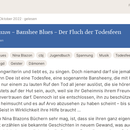
Oktober 2022 ·
gelesen
lazon
–
Banshee Blues – Der Fluch der Todesfeen
ten
lues
Nina Blazon
cbj
Jugendbuch
Spannung
Musik
Todesfe
agd
Geister
Dämonen
ongwriterin und liebt es, zu singen. Doch niemand darf sie jema
nn Dee ist eine Todesfee, eine sogenannte Bansheeny, die mit
nur einem zu lauten Ruf den Tod all jener auslöst, die sie höre
stets auf der Hut sein, auch, weil sie ihr Geheimnis ihrem Freu
nvertrauen darf. Dennoch ist sie entschlossen, ihn zu beschütze
 heimsucht und es auf Arvo abzusehen zu haben scheint – bis si
eist in Wirklichkeit ihre Hilfe braucht …
n Nina Blazons Büchern sehr mag, ist, dass sie ihren ganz eig
t erzählen sie bekannte Geschichten in neuem Gewand, was au