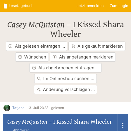
Lesetagebuch
Jetzt anmelden
Zum Login
Casey McQuiston
–
I Kissed Shara
Wheeler
Als gelesen eintragen …
Als gekauft markieren
Wünschen
Als angefangen markieren
Als abgebrochen eintragen …
Im Onlineshop suchen …
Änderung vorschlagen …
Tatjana
·
13. Juli 2023 ·
gelesen
Casey McQuiston
–
I Kissed Shara Wheeler
400 Seiten