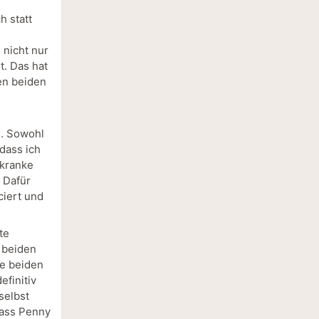
 statt
nicht nur
. Das hat
en beiden
e. Sowohl
dass ich
 kranke
 Dafür
ciert und
te
 beiden
ie beiden
efinitiv
selbst
dass Penny