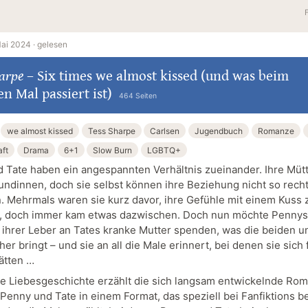
ai 2024 ·
gelesen
arpe
–
Six times we almost kissed (und was beim
en Mal passiert ist)
464 Seiten
we almost kissed
Tess Sharpe
Carlsen
Jugendbuch
Romanze
ft
Drama
6+1
Slow Burn
LGBTQ+
 Tate haben ein angespannten Verhältnis zueinander. Ihre Mütt
undinnen, doch sie selbst können ihre Beziehung nicht so rech
n. Mehrmals waren sie kurz davor, ihre Gefühle mit einem Kuss 
, doch immer kam etwas dazwischen. Doch nun möchte Pennys
l ihrer Leber an Tates kranke Mutter spenden, was die beiden u
er bringt – und sie an all die Male erinnert, bei denen sie sich 
ätten …
e Liebesgeschichte erzählt die sich langsam entwickelnde Ro
enny und Tate in einem Format, das speziell bei Fanfiktions bel