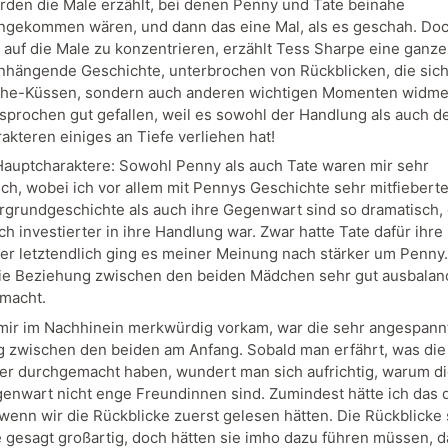
rden die Male erzählt, bei denen Penny und Tate beinahe
ekommen wären, und dann das eine Mal, als es geschah. Doch
n auf die Male zu konzentrieren, erzählt Tess Sharpe eine ganze
ängende Geschichte, unterbrochen von Rückblicken, die sich 
he-Küssen, sondern auch anderen wichtigen Momenten widmet
sprochen gut gefallen, weil es sowohl der Handlung als auch d
akteren einiges an Tiefe verliehen hat!
auptcharaktere: Sowohl Penny als auch Tate waren mir sehr
ch, wobei ich vor allem mit Pennys Geschichte sehr mitfiebert
ergrundgeschichte als auch ihre Gegenwart sind so dramatisch, 
h investierter in ihre Handlung war. Zwar hatte Tate dafür ihre
ber letztendlich ging es meiner Meinung nach stärker um Penny.
die Beziehung zwischen den beiden Mädchen sehr gut ausbalan
macht.
mir im Nachhinein merkwürdig vorkam, war die sehr angespann
 zwischen den beiden am Anfang. Sobald man erfährt, was die
er durchgemacht haben, wundert man sich aufrichtig, warum d
genwart nicht enge Freundinnen sind. Zumindest hätte ich das d
 wenn wir die Rückblicke zuerst gelesen hätten. Die Rückblicke 
 gesagt großartig, doch hätten sie imho dazu führen müssen, 