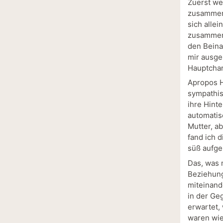
Zuerst we
zusammeng
sich allei
zusammenh
den Beina
mir ausge
Hauptchar
Apropos H
sympathis
ihre Hint
automatisc
Mutter, a
fand ich 
süß aufge
Das, was 
Beziehung
miteinand
in der Ge
erwartet,
waren wie