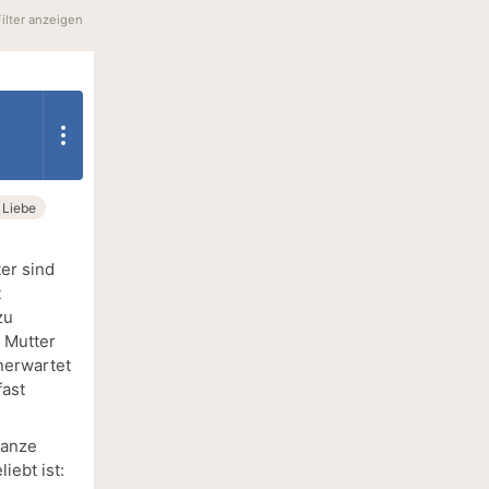
Filter anzeigen
Liebe
er sind
t
zu
 Mutter
nerwartet
fast
manze
iebt ist: