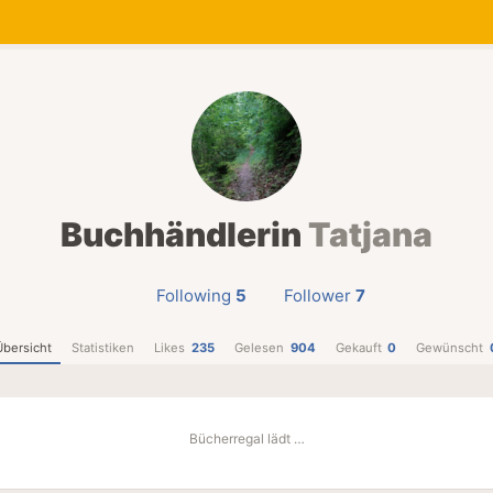
Buchhändlerin
Tatjana
Following
5
Follower
7
Übersicht
Statistiken
Likes
235
Gelesen
904
Gekauft
0
Gewünscht
Bücherregal lädt …