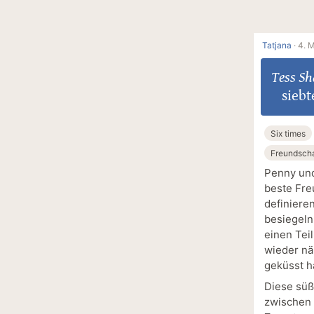
Tatjana
·
4. M
Tess Sh
siebt
Six times
Freundscha
Penny und
beste Fre
definiere
besiegeln
einen Tei
wieder näh
geküsst h
Diese süß
zwischen P