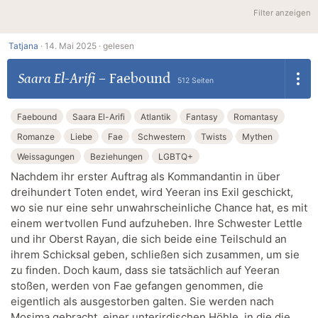
Filter anzeigen
Tatjana
·
14. Mai 2025 ·
gelesen
Saara El-Arifi
–
Faebound
512 Seiten
Faebound
Saara El-Arifi
Atlantik
Fantasy
Romantasy
Romanze
Liebe
Fae
Schwestern
Twists
Mythen
Weissagungen
Beziehungen
LGBTQ+
Nachdem ihr erster Auftrag als Kommandantin in über
dreihundert Toten endet, wird Yeeran ins Exil geschickt,
wo sie nur eine sehr unwahrscheinliche Chance hat, es mit
einem wertvollen Fund aufzuheben. Ihre Schwester Lettle
und ihr Oberst Rayan, die sich beide eine Teilschuld an
ihrem Schicksal geben, schließen sich zusammen, um sie
zu finden. Doch kaum, dass sie tatsächlich auf Yeeran
stoßen, werden von Fae gefangen genommen, die
eigentlich als ausgestorben galten. Sie werden nach
Mosima gebracht, einer unterirdischen Höhle, in die die