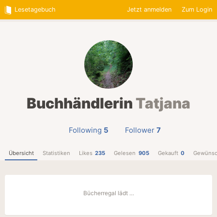
Lesetagebuch
Jetzt anmelden
Zum Login
Buchhändlerin
Tatjana
Following
5
Follower
7
Übersicht
Statistiken
Likes
235
Gelesen
905
Gekauft
0
Gewünsc
Bücherregal lädt …