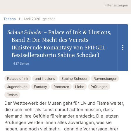
Filter anzeigen
Tatjana
·
11. April 2026 ·
gelesen
Sabine Schoder
–
Palace of Ink & Illusions,
Band 2: Die Nacht des Verrats
(Knisternde Romantasy von SPIEGEL-
Bestsellerautorin Sabine Schoder)
437 Seiten
Palace of Ink
and Illusions
Sabine Schoder
Ravensburger
Jugendbuch
Fantasy
Romanze
Liebe
Prüfungen
Twists
Der Wettbewerb der Musen geht für Liv und Flame weiter,
die noch mehr als sonst darauf achten müssen, dass
niemand ihre Gefühle füreinander entdeckt. Die letzten
Prüfungen werden ihnen alles abverlangen, was sie
haben, und noch viel mehr – denn die Vorhersage ihrer