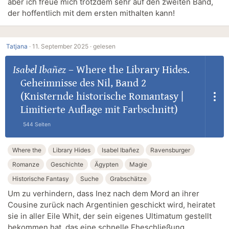
aber ich freue mich trotzdem sehr auf den zweiten Band,
der hoffentlich mit dem ersten mithalten kann!
Tatjana
·
11. September 2025 ·
gelesen
Isabel Ibañez
–
Where the Library Hides.
Geheimnisse des Nil, Band 2
(Knisternde historische Romantasy |
Limitierte Auflage mit Farbschnitt)
544 Seiten
Where the
Library Hides
Isabel Ibañez
Ravensburger
Romanze
Geschichte
Ägypten
Magie
Historische Fantasy
Suche
Grabschätze
Um zu verhindern, dass Inez nach dem Mord an ihrer
Cousine zurück nach Argentinien geschickt wird, heiratet
sie in aller Eile Whit, der sein eigenes Ultimatum gestellt
bekommen hat, das eine schnelle Eheschließung