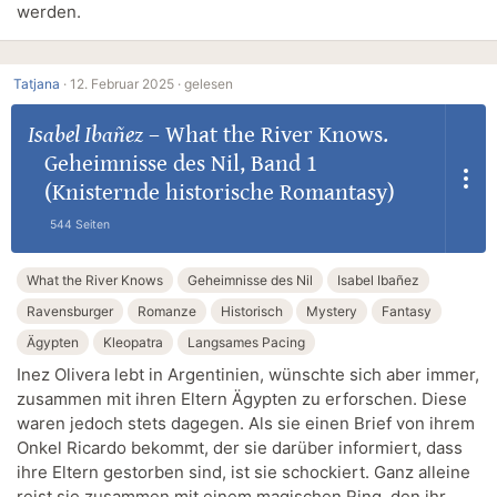
werden.
Tatjana
·
12. Februar 2025 ·
gelesen
Isabel Ibañez
–
What the River Knows.
Geheimnisse des Nil, Band 1
(Knisternde historische Romantasy)
544 Seiten
What the River Knows
Geheimnisse des Nil
Isabel Ibañez
Ravensburger
Romanze
Historisch
Mystery
Fantasy
Ägypten
Kleopatra
Langsames Pacing
Inez Olivera lebt in Argentinien, wünschte sich aber immer,
zusammen mit ihren Eltern Ägypten zu erforschen. Diese
waren jedoch stets dagegen. Als sie einen Brief von ihrem
Onkel Ricardo bekommt, der sie darüber informiert, dass
ihre Eltern gestorben sind, ist sie schockiert. Ganz alleine
reist sie zusammen mit einem magischen Ring, den ihr