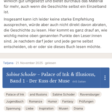
wirklich gut umgesetzt und bietet durchaus das Material
für mehr, auch wenn die Geschichte selbst ein Einzelband
ist.
Insgesamt kann ich leider keine starke Empfehlung
aussprechen, würde aber auch nicht direkt davon abraten,
die Geschichte zu lesen. Hier kommt es ganz drauf an, wie
wichtig meine oben genannten Punkte den Leser:innen
sind. Je nachdem darf jeder und jede gerne selbst
entscheiden, ob er oder sie dieses Buch lesen möchte.
Tatjana
·
21. November 2025 ·
gelesen
Sabine Schoder
–
Palace of Ink & Illusions,
Band 1 - Der Kuss der Muse
445 Seiten
Palace of Ink
and Illusions
Sabine Schoder
Ravensburger
Jugendbuch
Romanze
Humor
Fantasy
Prüfungen
Spannung
Liebe
Inspiration
Musen
Drama