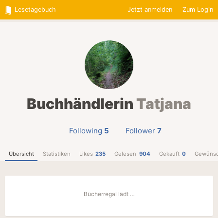
Lesetagebuch
Jetzt anmelden
Zum Login
Buchhändlerin
Tatjana
Following
5
Follower
7
Übersicht
Statistiken
Likes
235
Gelesen
904
Gekauft
0
Gewünsc
Bücherregal lädt …