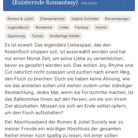
(Knisternde Romantasy)
448 Seiten
Romeo & Juliet
Diamantentod
Sabine Schoder
Ravensburger
Jugendbuch
Romanze
Liebe
Fantasy
Humor
Spannung
Twists
Großartige Heldin
Es ist soweit: Das legendäre Liebespaar, das den
Rosenfluch stoppen soll, ist auserwählt worden und hat
nur einen Monat Zeit, um seine Liebe zu verwirklichen,
bevor es geopfert werden soll. Das wollen Joy, Rhyme und
Cut natürlich nicht zulassen und suchen nach einem Weg,
den Fluch zu brechen. Doch sie haben keine Ahnung, wie
sie das anstellen sollen und stehen zudem unter ständiger
Beobachtung. Jedes Mal, wenn sie Fortschritte machen, ist
das Ballkomitee ihnen auf den Fersen, um sie von ihrem
Ziel abzuhalten. Müssen sie sich am Ende selbst opfern,
um den Fluch aufzuhalten?
Der Abschlussband der Romeo & Juliet Society war zu
meiner Freude ein würdiger Abschluss der gesamten
Reihe! Immer noch spaßig zu lesen, mit einer süßen