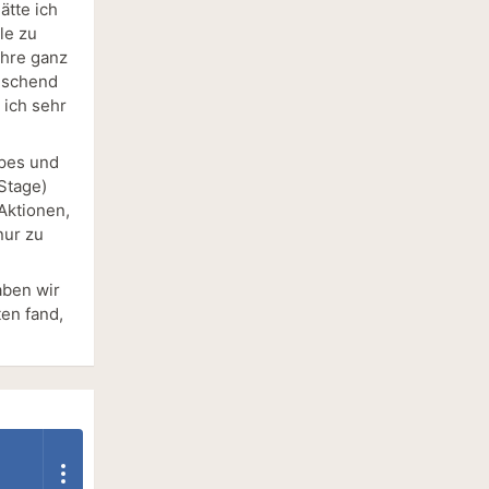
ätte ich
le zu
ihre ganz
rischend
 ich sehr
apes und
Stage)
Aktionen,
nur zu
aben wir
ten fand,