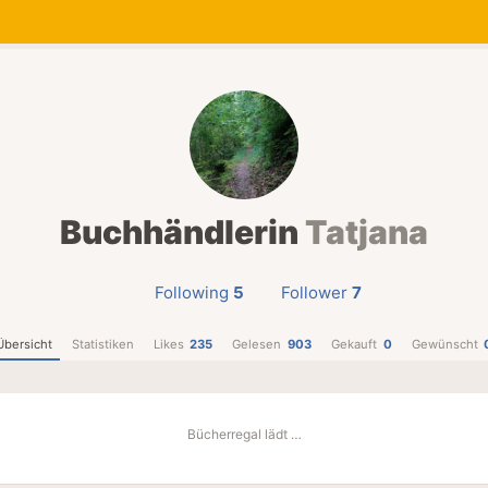
Buchhändlerin
Tatjana
Following
5
Follower
7
Übersicht
Statistiken
Likes
235
Gelesen
903
Gekauft
0
Gewünscht
Bücherregal lädt …