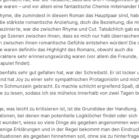
e waren – und vor allem eine fantastische Chemie miteinander 
hyme, die zumindest in diesem Roman das Hauptpaar sind, hab
 die stärkste romantische Anziehung, doch die Beziehung, die 
aszinierte, war die zwischen Rhyme und Cut. Tatsächlich gab es
ge Szenen zwischen ihnen, dass es mich nur halb überrasche
 zwischen ihnen romantische Gefühle entstehen würden! Die 
e waren definitiv das Highlight des Romans, obwohl auch die
aktere sehr erinnerungswürdig waren (vor allem die Freunde, 
pulet findet).
enfalls sehr gut gefallen hat, war der Schreibstil. Er ist locker 
und hat Joy zu einer sehr sympathischen Protagonistin und mic
m Schmunzeln gebracht. Es machte schlicht ergreifend Spaß, d
e zu lesen, sodass ich sie mühelos innerhalb von zwei Tagen 
e, was leicht zu kritisieren ist, ist die Grundidee der Handlung. 
ationen, bei denen man potentielle Logiklöcher findet oder sich
 wundert, wieso so viele Dinge als gegeben angenommen wer
wenige Erklärungen und in der Regel bekommt man den Eindruck
ituationen als gegeben hinnehmen soll, ohne sie zu hinterfrage