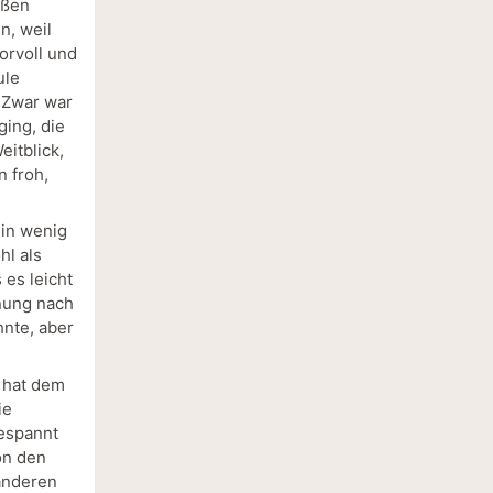
üßen
n, weil
orvoll und
ule
. Zwar war
ging, die
eitblick,
n froh,
ein wenig
hl als
 es leicht
nung nach
hnte, aber
s hat dem
ie
gespannt
on den
anderen