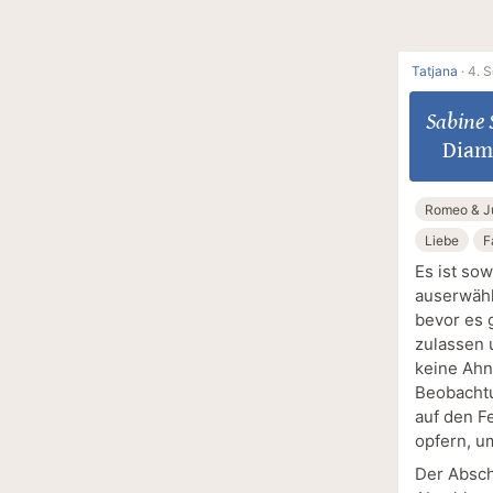
Tatjana
·
4. 
Sabine 
Diam
Romeo & Ju
Liebe
F
Es ist sow
auserwähl
bevor es 
zulassen 
keine Ahn
Beobachtu
auf den F
opfern, u
Der Absch