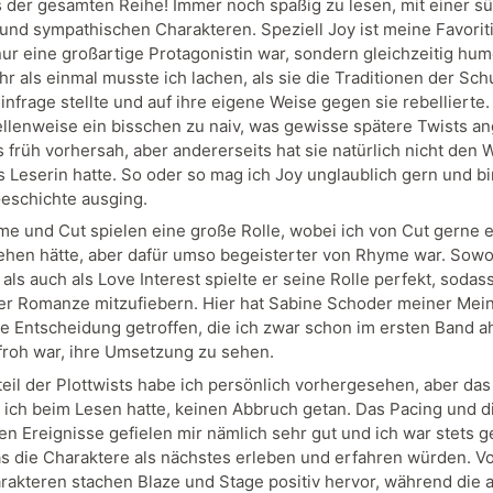
 der gesamten Reihe! Immer noch spaßig zu lesen, mit einer s
nd sympathischen Charakteren. Speziell Joy ist meine Favoriti
nur eine großartige Protagonistin war, sondern gleichzeitig hum
r als einmal musste ich lachen, als sie die Traditionen der Sch
 infrage stellte und auf ihre eigene Weise gegen sie rebellierte
tellenweise ein bisschen zu naiv, was gewisse spätere Twists an
s früh vorhersah, aber andererseits hat sie natürlich nicht den W
s Leserin hatte. So oder so mag ich Joy unglaublich gern und bi
Geschichte ausging.
e und Cut spielen eine große Rolle, wobei ich von Cut gerne 
hen hätte, aber dafür umso begeisterter von Rhyme war. Sowo
als auch als Love Interest spielte er seine Rolle perfekt, sodass
der Romanze mitzufiebern. Hier hat Sabine Schoder meiner Mei
ige Entscheidung getroffen, die ich zwar schon im ersten Band a
froh war, ihre Umsetzung zu sehen.
eil der Plottwists habe ich persönlich vorhergesehen, aber da
 ich beim Lesen hatte, keinen Abbruch getan. Das Pacing und d
en Ereignisse gefielen mir nämlich sehr gut und ich war stets 
as die Charaktere als nächstes erleben und erfahren würden. V
akteren stachen Blaze und Stage positiv hervor, während die 