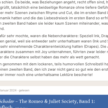
 schien. Da beide, was Beziehungen angeht, recht offen sind, h
egrüßt, tatsächlich eine beidseitige Romanze ohne tiefere Gefüh
er mehr Szenen zwischen Rhyme und Cut, die im ersten Band 
namik hatten und die das Liebesdreieck im ersten Band so erf
m zweiten Band haben sie leider kaum Szenen miteinander, was
nd.
afür sehr mochte, waren die Nebencharaktere: Speziell Ink, Dr
en genial, weil sie entweder sehr unterhaltsam waren (Ink und 
 sehr einnehmende Charakterentwicklung hatten (Drapes). Die 
haraktere zusammen mit Joy unternahmen, führten zwar leider 
er die Charaktere selbst haben das mehr als wett gemacht.
genommen mit dem lockeren, teils humorvollen Schreibstil h
 einen zweiten Band, den ich zwar nicht ganz so gut wie den ers
ber immer noch eine unterhaltsame Lektüre bescherte!
 Januar 2024 ·
gelesen
Schoder
–
The Romeo & Juliet Society, Band 1:
nfluch