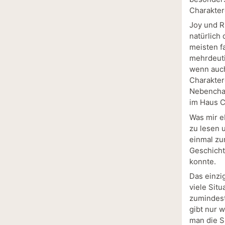
Charakter
Joy und R
natürlich
meisten f
mehrdeuti
wenn auch
Charakter
Nebenchar
im Haus Ca
Was mir eb
zu lesen 
einmal zu
Geschicht
konnte.
Das einzig
viele Situ
zumindest
gibt nur 
man die S