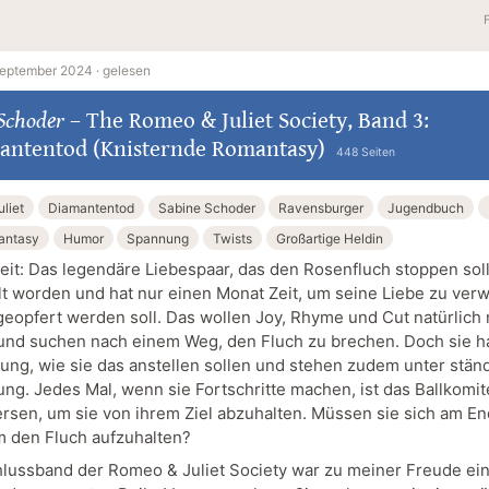
September 2024 ·
gelesen
Schoder
–
The Romeo & Juliet Society, Band 3:
antentod (Knisternde Romantasy)
448 Seiten
liet
Diamantentod
Sabine Schoder
Ravensburger
Jugendbuch
antasy
Humor
Spannung
Twists
Großartige Heldin
eit: Das legendäre Liebespaar, das den Rosenfluch stoppen soll,
t worden und hat nur einen Monat Zeit, um seine Liebe zu verw
geopfert werden soll. Das wollen Joy, Rhyme und Cut natürlich 
und suchen nach einem Weg, den Fluch zu brechen. Doch sie 
ung, wie sie das anstellen sollen und stehen zudem unter stän
ng. Jedes Mal, wenn sie Fortschritte machen, ist das Ballkomi
ersen, um sie von ihrem Ziel abzuhalten. Müssen sie sich am En
m den Fluch aufzuhalten?
lussband der Romeo & Juliet Society war zu meiner Freude ei