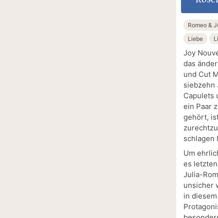
Romeo & Ju
Liebe
L
Joy Nouve
das änder
und Cut M
siebzehn 
Capulets 
ein Paar z
gehört, is
zurechtzu
schlagen 
Um ehrlic
es letzte
Julia-Rom
unsicher 
in diesem
Protagon
besonders