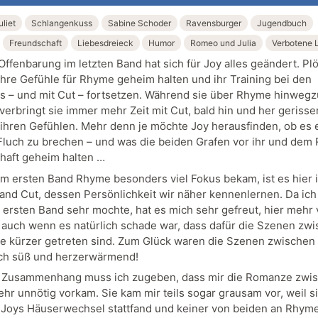
liet
Schlangenkuss
Sabine Schoder
Ravensburger
Jugendbuch
Freundschaft
Liebesdreieck
Humor
Romeo und Julia
Verbotene 
ffenbarung im letzten Band hat sich für Joy alles geändert. Plö
ihre Gefühle für Rhyme geheim halten und ihr Training bei den
 – und mit Cut – fortsetzen. Während sie über Rhyme hinwe
verbringt sie immer mehr Zeit mit Cut, bald hin und her gerisse
ihren Gefühlen. Mehr denn je möchte Joy herausfinden, ob es
 Fluch zu brechen – und was die beiden Grafen vor ihr und dem 
haft geheim halten …
m ersten Band Rhyme besonders viel Fokus bekam, ist es hier 
and Cut, dessen Persönlichkeit wir näher kennenlernen. Da ich
m ersten Band sehr mochte, hat es mich sehr gefreut, hier mehr
 auch wenn es natürlich schade war, dass dafür die Szenen zw
 kürzer getreten sind. Zum Glück waren die Szenen zwischen
ch süß und herzerwärmend!
 Zusammenhang muss ich zugeben, dass mir die Romanze zwi
ehr unnötig vorkam. Sie kam mir teils sogar grausam vor, weil s
 Joys Häuserwechsel stattfand und keiner von beiden an Rhym