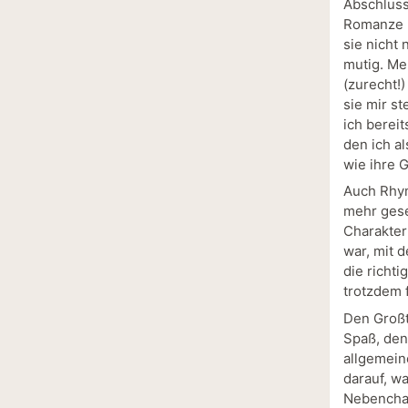
Abschluss
Romanze u
sie nicht 
mutig. Meh
(zurecht!)
sie mir s
ich bereit
den ich al
wie ihre 
Auch Rhym
mehr gese
Charakter 
war, mit 
die richt
trotzdem 
Den Großt
Spaß, den
allgemein
darauf, w
Nebenchar