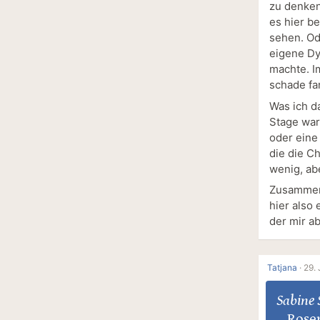
zu denken
es hier b
sehen. Od
eigene Dy
machte. I
schade fa
Was ich d
Stage war
oder eine
die die C
wenig, ab
Zusammen 
hier also
der mir a
Tatjana
·
29.
Sabine 
Rose