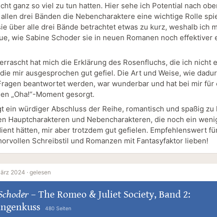
cht ganz so viel zu tun hatten. Hier sehe ich Potential nach ob
 allen drei Bänden die Nebencharaktere eine wichtige Rolle spi
e über alle drei Bände betrachtet etwas zu kurz, weshalb ich 
eue, wie Sabine Schoder sie in neuen Romanen noch effektiver 
errascht hat mich die Erklärung des Rosenfluchs, die ich nicht 
 die mir ausgesprochen gut gefiel. Die Art und Weise, wie dadur
ragen beantwortet werden, war wunderbar und hat bei mir für
hen „Oha!“-Moment gesorgt.
t ein würdiger Abschluss der Reihe, romantisch und spaßig zu 
en Hauptcharakteren und Nebencharakteren, die noch ein wen
ient hätten, mir aber trotzdem gut gefielen. Empfehlenswert für 
orvollen Schreibstil und Romanzen mit Fantasyfaktor lieben!
März 2024 ·
gelesen
Schoder
–
The Romeo & Juliet Society, Band 2:
angenkuss
480 Seiten