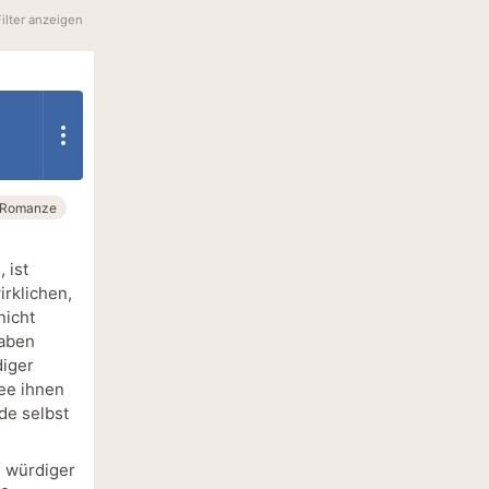
Filter anzeigen
Romanze
 ist
irklichen,
nicht
haben
diger
tee ihnen
de selbst
n würdiger