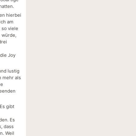
hatten.
en hierbei
mich am
 so viele
n würde,
drei
die Joy
und lustig
h mehr als
ie
beenden
Es gibt
den. Es
, dass
n. Weil