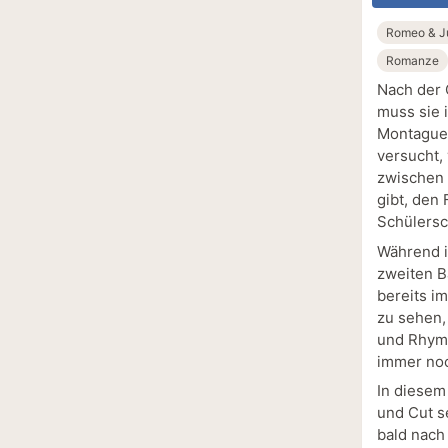
Romeo & Ju
Romanze
Nach der O
muss sie 
Montagues
versucht, 
zwischen 
gibt, den
Schülersc
Während i
zweiten B
bereits i
zu sehen,
und Rhyme
immer no
In diesem
und Cut s
bald nach