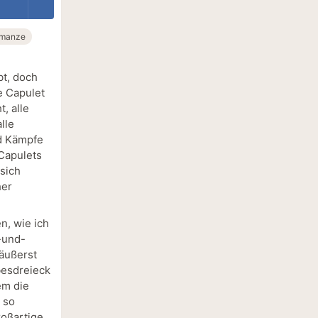
manze
bt, doch
e Capulet
, alle
lle
d Kämpfe
 Capulets
 sich
her
n, wie ich
-und-
äußerst
besdreieck
em die
 so
roßartige