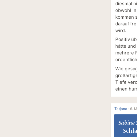
diesmal ni
obwohl in
kommen si
darauf fr
wird.
Positiv üb
hätte und
mehrere F
ordentlic
Wie gesag
großartig
Tiefe verd
einen hum
Tatjana
·
6. 
Sabine 
Schl