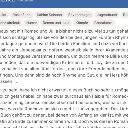
416 Seiten
liet
Rosenfluch
Sabine Schoder
Ravensburger
Jugendbuch
Ro
iebesdreieck
Humor
Romeo und Julia
Kämpfe
Charaktere
aux hat mit Romeo und Julia bisher nicht allzu viel zu tun geha
t sich schlagartig, als sie von den beiden jungen Fürsten Rhym
ontague gefunden wird. Die beiden Familien sind dazu verflucht
Jahre ein Liebespaar zu opfern, weshalb sie in ihrer Akademie a
und Montagues versammelt haben, um durch mehrere Bälle un
u finden, das die notwendigen Kriterien erfüllt. Joy, die zu den
t zunächst von allem überfordert, doch ihre Freunde helfen ihr,
finden. Und dann sind da noch Rhyme und Cut, die ihr Herz hö
lassen …
h zu sein, habe ich nicht erwartet, dieses Buch so sehr zu möge
ndlich getan habe! Ich habe zwar durchaus ein Faible für Romeo
anzen, mag Liebesdreiecke aber nicht besonders, weshalb ich 
war, was die Romanze an sich angeht. Und zugegeben: Das Lie
 Buch gehört zu denen, bei denen von Anfang an klar ist, mit w
istin am Ende zusammenkommen wird. Doch was diesen Roman
 gemacht hat, war die Tatsache, dass alle drei Protagonisten g