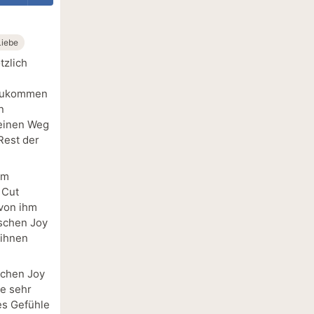
Liebe
tzlich
gzukommen
n
 einen Weg
Rest der
im
 Cut
 von ihm
ischen Joy
 ihnen
schen Joy
ie sehr
es Gefühle