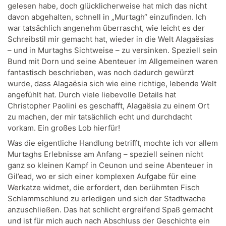
gelesen habe, doch glücklicherweise hat mich das nicht
davon abgehalten, schnell in „Murtagh“ einzufinden. Ich
war tatsächlich angenehm überrascht, wie leicht es der
Schreibstil mir gemacht hat, wieder in die Welt Alagaësias
– und in Murtaghs Sichtweise – zu versinken. Speziell sein
Bund mit Dorn und seine Abenteuer im Allgemeinen waren
fantastisch beschrieben, was noch dadurch gewürzt
wurde, dass Alagaësia sich wie eine richtige, lebende Welt
angefühlt hat. Durch viele liebevolle Details hat
Christopher Paolini es geschafft, Alagaësia zu einem Ort
zu machen, der mir tatsächlich echt und durchdacht
vorkam. Ein großes Lob hierfür!
Was die eigentliche Handlung betrifft, mochte ich vor allem
Murtaghs Erlebnisse am Anfang – speziell seinen nicht
ganz so kleinen Kampf in Ceunon und seine Abenteuer in
Gil’ead, wo er sich einer komplexen Aufgabe für eine
Werkatze widmet, die erfordert, den berühmten Fisch
Schlammschlund zu erledigen und sich der Stadtwache
anzuschließen. Das hat schlicht ergreifend Spaß gemacht
und ist für mich auch nach Abschluss der Geschichte ein