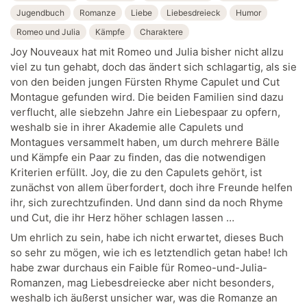
Jugendbuch
Romanze
Liebe
Liebesdreieck
Humor
Romeo und Julia
Kämpfe
Charaktere
Joy Nouveaux hat mit Romeo und Julia bisher nicht allzu
viel zu tun gehabt, doch das ändert sich schlagartig, als sie
von den beiden jungen Fürsten Rhyme Capulet und Cut
Montague gefunden wird. Die beiden Familien sind dazu
verflucht, alle siebzehn Jahre ein Liebespaar zu opfern,
weshalb sie in ihrer Akademie alle Capulets und
Montagues versammelt haben, um durch mehrere Bälle
und Kämpfe ein Paar zu finden, das die notwendigen
Kriterien erfüllt. Joy, die zu den Capulets gehört, ist
zunächst von allem überfordert, doch ihre Freunde helfen
ihr, sich zurechtzufinden. Und dann sind da noch Rhyme
und Cut, die ihr Herz höher schlagen lassen …
Um ehrlich zu sein, habe ich nicht erwartet, dieses Buch
so sehr zu mögen, wie ich es letztendlich getan habe! Ich
habe zwar durchaus ein Faible für Romeo-und-Julia-
Romanzen, mag Liebesdreiecke aber nicht besonders,
weshalb ich äußerst unsicher war, was die Romanze an