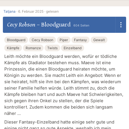
Tatjana
·
6. Februar 2025 ·
gelesen
Cecy Robson
–
Bloodguard
604 Seiten
Bloodguard
Cecy Robson
Piper
Fantasy
Gewalt
Kämpfe
Romanze
Twists
Einzelband
Leith möchte ein Bloodguard werden, wofür er tödliche
Kämpfe als Gladiator bestehen muss. Maeve ist eine
Prinzessin, die einen Bloodguard heiraten möchte, um
Königin zu werden. Sie macht Leith ein Angebot: Wenn er
sie heiratet, hilft sie ihm bei den Kämpfen, was wiederum
seiner Familie helfen würde. Leith stimmt zu, doch die
Kämpfe bleiben hart und auch Maeve hat Schwierigkeiten,
sich gegen ihren Onkel zu stellen, der die Spiele
kontrolliert. Zudem kommen die beiden sich langsam
näher …
Dieser Fantasy-Einzelband hatte einige sehr gute und
einige nicht ganz so gute Aspekte, weshalb ich mein