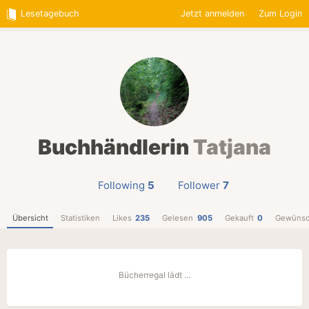
Lesetagebuch
Jetzt anmelden
Zum Login
Buchhändlerin
Tatjana
Following
5
Follower
7
Übersicht
Statistiken
Likes
235
Gelesen
905
Gekauft
0
Gewünsc
Bücherregal lädt …