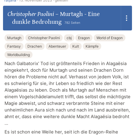
Tatjana
·
15. November 2023 ·
gelesen
Christopher Paolini
–
Murtagh - Eine
dunkle Bedrohung
782 Seiten
Murtagh
Christopher Paolini
cbj
Eragon
World of Eragon
Fantasy
Drachen
Abenteuer
Kult
Kämpfe
Worldbuilding
Nach Galbatorix’ Tod ist größtenteils Frieden in Alagaësia
eingekehrt, doch für Murtagh und seinen Drachen Dorn
hören die Probleme nicht auf. Verhasst von jedem Volk, ist
es schwierig für sie, ihr Leben so friedlich wie der Rest
Alagaësias zu leben. Doch als Murtagh auf Menschen mit
einem Vogelschädelamulett trifft, das selbst die mächtigste
Magie abweist, und schwarz verbrannte Steine mit einer
unheimlichen Aura sich nach und nach im Land ausbreiten,
ahnt er, dass eine weitere dunkle Macht Alagaësia bedroht
…
Es ist schon eine Weile her, seit ich die Eragon-Reihe