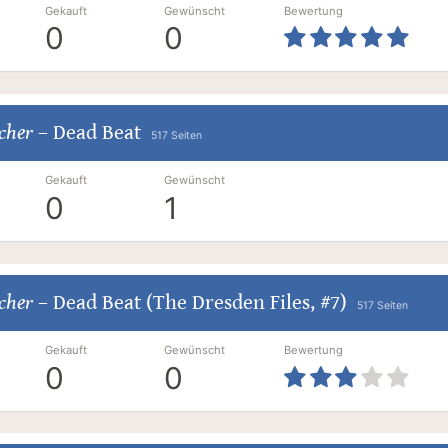
Gekauft
Gewünscht
Bewertung
0
0
cher
–
Dead Beat
517 Seiten
Gekauft
Gewünscht
0
1
cher
–
Dead Beat (The Dresden Files, #7)
517 Seiten
Gekauft
Gewünscht
Bewertung
0
0