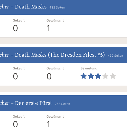
cher
–
Death Masks
432 Seiten
Gekauft
Gewünscht
0
1
cher
–
Death Masks (The Dresden Files, #5)
432 Seiten
Gekauft
Gewünscht
Bewertung
0
0
cher
–
Der erste Fürst
768 Seiten
Gekauft
Gewünscht
0
1