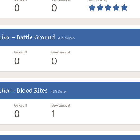
0
0
cher
–
Battle Ground
475 Seiten
Gekauft
Gewünscht
0
0
cher
–
Blood Rites
435 Seiten
Gekauft
Gewünscht
0
1