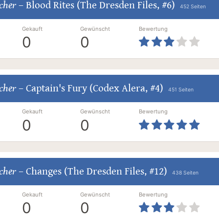
cher
–
Blood Rites (The Dresden Files, #6)
452 Seiten
Gekauft
Gewünscht
Bewertung
0
0
cher
–
Captain's Fury (Codex Alera, #4)
451 Seiten
Gekauft
Gewünscht
Bewertung
0
0
cher
–
Changes (The Dresden Files, #12)
438 Seiten
Gekauft
Gewünscht
Bewertung
0
0