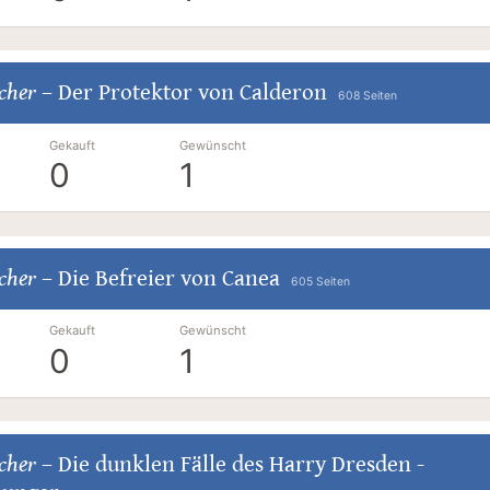
cher
–
Der Protektor von Calderon
608 Seiten
Gekauft
Gewünscht
0
1
cher
–
Die Befreier von Canea
605 Seiten
Gekauft
Gewünscht
0
1
cher
–
Die dunklen Fälle des Harry Dresden -