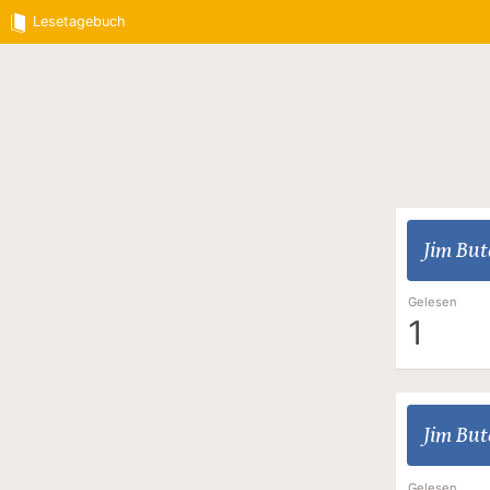
Lesetagebuch
Jim But
Gelesen
1
Jim But
Gelesen