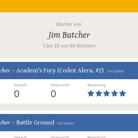
Bücher von
Jim Butcher
1 bis 25 von 64 Büchern
cher
–
Academ's Fury (Codex Alera, #2)
704 Seiten
Gekauft
Gewünscht
Bewertung
0
0
cher
–
Battle Ground
432 Seiten
Gekauft
Gewünscht
Bewertung