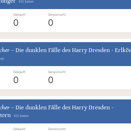
hunger
512 Seiten
Gekauft
Gewünscht
0
0
cher
–
Die dunklen Fälle des Harry Dresden - Erlkö
ten
Gekauft
Gewünscht
0
0
cher
–
Die dunklen Fälle des Harry Dresden -
zorn
512 Seiten
Gekauft
Gewünscht