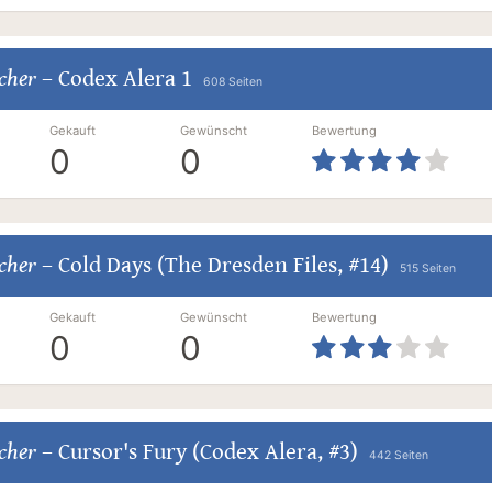
cher
–
Codex Alera 1
608 Seiten
Gekauft
Gewünscht
Bewertung
0
0
cher
–
Cold Days (The Dresden Files, #14)
515 Seiten
Gekauft
Gewünscht
Bewertung
0
0
cher
–
Cursor's Fury (Codex Alera, #3)
442 Seiten