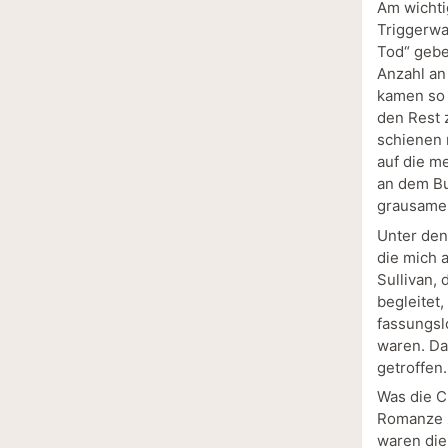
Am wichti
Triggerwa
Tod“ gebe
Anzahl an 
kamen so 
den Rest z
schienen 
auf die m
an dem Bu
grausame 
Unter den
die mich 
Sullivan,
begleitet
fassungslo
waren. Da
getroffen.
Was die C
Romanze z
waren die