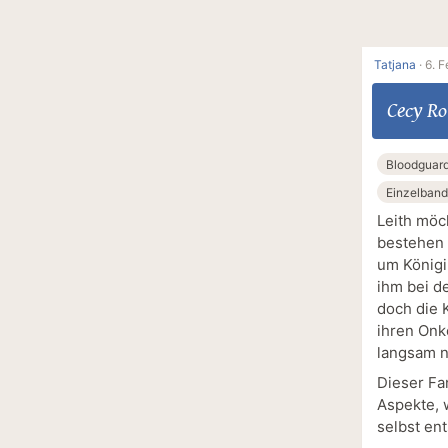
Tatjana
·
6. F
Cecy R
Bloodguar
Einzelband
Leith möc
bestehen 
um Königin
ihm bei d
doch die 
ihren Onk
langsam 
Dieser Fa
Aspekte, 
selbst en