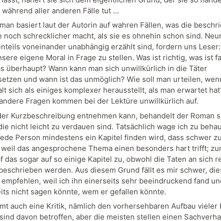
 während aller anderen Fälle tut …
man basiert laut der Autorin auf wahren Fällen, was die besch
e noch schrecklicher macht, als sie es ohnehin schon sind. Neun
enteils voneinander unabhängig erzählt sind, fordern uns Leser
sere eigene Moral in Frage zu stellen. Was ist richtig, was ist f
as überhaupt? Wann kann man sich unwillkürlich in die Täter
setzen und wann ist das unmöglich? Wie soll man urteilen, wen
lt sich als einiges komplexer herausstellt, als man erwartet ha
 andere Fragen kommen bei der Lektüre unwillkürlich auf.
er Kurzbeschreibung entnehmen kann, behandelt der Roman s
ie nicht leicht zu verdauen sind. Tatsächlich wage ich zu beha
 jede Person mindestens ein Kapitel finden wird, dass schwer z
, weil das angesprochene Thema einen besonders hart trifft; z
af das sogar auf so einige Kapitel zu, obwohl die Taten an sich r
beschrieben werden. Aus diesem Grund fällt es mir schwer, di
empfehlen, weil ich ihn einerseits sehr beeindruckend fand un
its nicht sagen könnte, wem er gefallen könnte.
t auch eine Kritik, nämlich den vorhersehbaren Aufbau vieler K
 sind davon betroffen, aber die meisten stellen einen Sachverhal