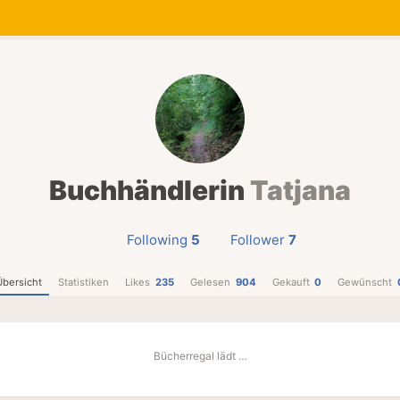
Buchhändlerin
Tatjana
Following
5
Follower
7
Übersicht
Statistiken
Likes
235
Gelesen
904
Gekauft
0
Gewünscht
Bücherregal lädt …