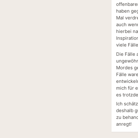
offenbare
haben geg
Mal verdre
auch wenn
hierbei na
Inspiratio
viele Fäll
Die Fälle 
ungewöhnl
Mordes ge
Fälle war
entwickel
mich für 
es trotzd
Ich schät
deshalb g
zu behand
anregt!