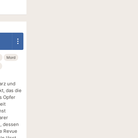
Mord
arz und
kt, das die
s Opfer
eit
hst
arer
l, dessen
ie Revue
n lässt,