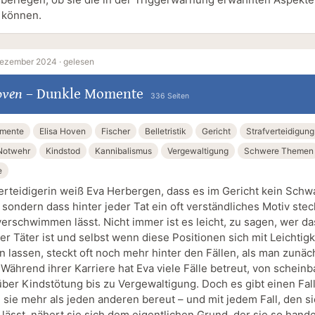
 können.
Dezember 2024 ·
gelesen
oven
–
Dunkle Momente
336 Seiten
mente
Elisa Hoven
Fischer
Belletristik
Gericht
Strafverteidigung
Notwehr
Kindstod
Kannibalismus
Vergewaltigung
Schwere Themen
e
verteidigerin weiß Eva Herbergen, dass es im Gericht kein Schw
 sondern dass hinter jeder Tat ein oft verständliches Motiv stec
erschwimmen lässt. Nicht immer ist es leicht, zu sagen, wer da
r Täter ist und selbst wenn diese Positionen sich mit Leichtigk
 lassen, steckt oft noch mehr hinter den Fällen, als man zunäc
Während ihrer Karriere hat Eva viele Fälle betreut, von scheinb
ber Kindstötung bis zu Vergewaltigung. Doch es gibt einen Fal
 sie mehr als jeden anderen bereut – und mit jedem Fall, den s
lässt, nähert sie sich dem eigentlichen Grund, der sie so handel