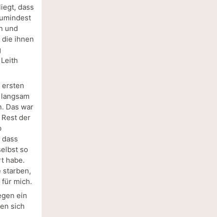
iegt, dass
zumindest
h und
 die ihnen
g
 Leith
 ersten
t langsam
n. Das war
 Rest der
b
, dass
elbst so
rt habe.
 starben,
 für mich.
egen ein
en sich