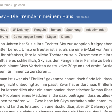
Juli 2023 ·
gelesen
ney
–
Die Fremde in meinem Haus
384 Seiten
 Haus
JP Delaney
Penguin
Roman
Spannung
Adoptivkinder
törung
Gewalt gegen Eltern
Lügen
Drama
ehn Jahren hat Susie ihre Tochter Sky zur Adoption freigegebe
tter bereut. Umso erfreuter ist sie, als sie eine E-Mail von An
e ihr offenbart, ihre leibliche Tochter zu sein. Zusammen mit i
ft sie es schließlich, Sky aus den Fängen ihrer Familie zu befr
doch nimmt Skys Verhalten destruktive Züge an und droht, Susi
en für immer zu zerstören ...
man ist zwar als "Thriller" gekennzeichnet, doch finde ich, dass
ng nicht unbedingt zu ihm passt. Zwar hat er durchaus thrillerh
 ist letztendlich aber ein emotionaler, dramatischer Roman über
e Probleme eines Mädchens, die dazu beitragen, dass es alles 
ben zerstören will. Zwar habe ich Skys Verhalten mitnichten i
n und fand es letztendlich unentschuldbar, aber JP Delaney ge
anz gut, sie nicht als Monster, sondern als Mensch, der Hilfe v