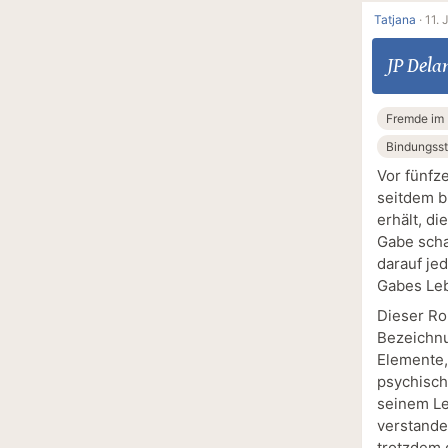
Tatjana
·
11. 
JP Dela
Fremde im
Bindungss
Vor fünfz
seitdem bi
erhält, di
Gabe schaf
darauf je
Gabes Leb
Dieser Ro
Bezeichnu
Elemente,
psychisch
seinem Le
verstande
trotzdem g