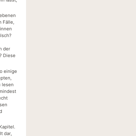
riebenen
 Fälle,
:innen
alsch?
n der
t? Diese
o einige
upten,
u lesen
umindest
echt
esen
d
apitel.
t dar,