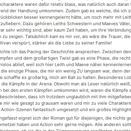
haraktere waren dafür relativ blass, was natürlich auch daran l
rend der Handlung umkommen. Zudem gab es welche, die ich 
Rückblicken besser kennengelernt hätte, um noch mehr mit Leit
zufiebern. Dazu gehören Leiths Schwestern und Maeves Väter,
ar sehr wichtig sind, aber kaum Zeit haben, um ihre Verbindun
h zu zeigen. Tatsächlich kam es mir vor, als wäre die Trauer, die
ivan verspürt, stärker als die Liebe zu seiner Familie!
öchte ich das Pacing der Geschichte ansprechen. Zwischen den
mpfen und dem großartigen Twist gab es eine Phase, die rech
nislos ablief, weil sich hier Leith und Maeve näher kennenlerne
 die einzige Phase, die mir ein wenig ZU langsam war, denn der
e schaffte es großartig, mich am Ball zu halten. Besonderes Lo
 die Kämpfe in der Arena: Obwohl man als Leser natürlich weiß
m bei den ersten Kämpfen umkommen wird, waren die Kämpfe s
 beschrieben, dass ich trotzdem unglaublich mit ihm mitgefiebe
e mir wie gesagt zu grausam waren und mir zu viele Charaktere
 Action-Szenen fantastisch umgesetzt und ein großes Highlight
efasst eignet sich der Roman gut für diejenigen, die nichts g
metzel haben und Action sehr gerne mögen. Alle anderen sollt
überlegen, ob sie die in der Triggerwarnung erwähnten Aspekte