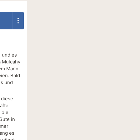
n und es
na Mulcahy
hrem Mann
eien. Bald
es und
 diese
afte
 die
Gute in
mmer
lang es
erdient,