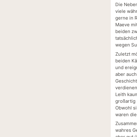
Die Nebenc
viele wäh
gerne in 
Maeve mit
beiden zw
tatsächlic
wegen Sull
Zuletzt m
beiden Kä
und ereig
aber auch
Geschicht
verdienen
Leith kau
großartig
Obwohl si
waren die
Zusammeng
wahres Ge
aber gut 