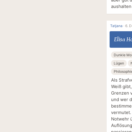
aushalten
Tatjana
·
6. 
Elisa H
Dunkle Mo
Lügen
Philosophi
Als Straf
Weiß gibt,
Grenzen v
und wer de
bestimmen
vermutet. 
Notwehr ü
Auflösung
passieren 