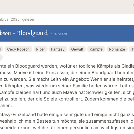
ebruar 2025 ·
gelesen
obson
–
Bloodguard
604 Seiten
d
Cecy Robson
Piper
Fantasy
Gewalt
Kämpfe
Romanze
T
hte ein Bloodguard werden, wofür er tödliche Kämpfe als Gladi
muss. Maeve ist eine Prinzessin, die einen Bloodguard heirate
 zu werden. Sie macht Leith ein Angebot: Wenn er sie heiratet, 
en Kämpfen, was wiederum seiner Familie helfen würde. Leith s
Kämpfe bleiben hart und auch Maeve hat Schwierigkeiten, sich
el zu stellen, der die Spiele kontrolliert. Zudem kommen die be
näher …
ntasy-Einzelband hatte einige sehr gute und einige nicht ganz 
weshalb ich mein Bestes tun möchte, sie zusammenzufassen, d
tscheiden kann, welche für einen persönlich am wichtigsten sin