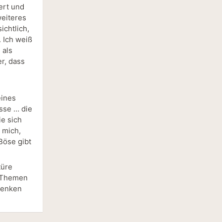
ert und
weiteres
ichtlich,
. Ich weiß
 als
er, dass
eines
sse … die
e sich
 mich,
Böse gibt
türe
e Themen
hdenken