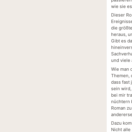
wie sie es
Dieser Ro
Ereigniss
die größt
heraus, un
Gibt es d
hineinver
Sachverha
und viele
Wie man d
Themen, d
dass fast
sein wird
bei mir tr
nüchtern 
Roman zu 
andererse
Dazu komm
Nicht alle