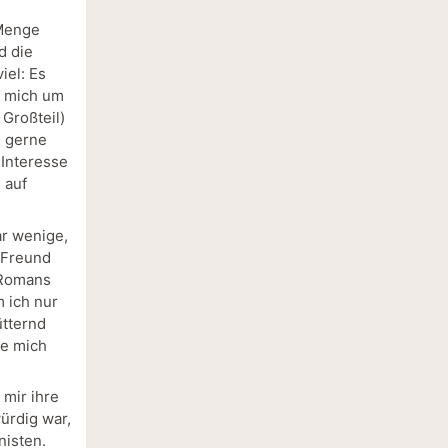
 Menge
d die
iel: Es
, mich um
 Großteil)
d gerne
 Interesse
 auf
r wenige,
r Freund
s Romans
m ich nur
ütternd
ie mich
mir ihre
ürdig war,
nisten.