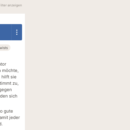
Filter anzeigen
wists
ator
n möchte,
hilft sie
timmt zu,
 gegen
iden sich
so gute
amit jeder
d.