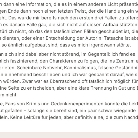
n dann eine Information, die es in einem anderen Licht präsenti
en Ende dann noch einen letzten Twist, der die Handlung ein 
ht. Das wurde mir bereits nach den ersten drei Fällen zu offens
 es danach Fälle gab, die sich nicht auf diesen Aufbau stützten
türlich nicht, ob das den tatsächlichen Fällen geschuldet ist, die
n dienten, oder einer Entscheidung der Autorin; Tatsache ist ab
e so ähnlich aufgebaut sind, dass es mich irgendwann störte.
an sich sind dabei aber nicht störend, im Gegenteil: Ich fand es
ich faszinierend, den Charakteren zu folgen, die ins Zentrum 
rieten. Scheinbare Notwehr, Kannibalismus, falsche Geständni
en einnehmend beschrieben und ich war gespannt darauf, wie si
n würden. Zwar war es überraschend oft tatsächlich möglich für
eine Seite zu entscheiden, aber eine klare Trennung in Gut und 
em nicht.
ze, Fans von Krimis und Gedankenexperimenten könnte die Lek
ut gefallen – solange sie bereit sind, ein paar schwerwiegend
eln. Keine Lektüre für jeden, aber definitiv eine, die zum Nac