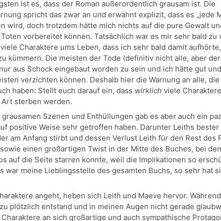
gsten ist es, dass der Roman außerordentlich grausam ist. Die
rnung spricht das zwar an und erwähnt explizit, dass es „jede
n wird, doch trotzdem hätte mich nichts auf die pure Gewalt un
Toten vorbereitet können. Tatsächlich war es mir sehr bald zu v
viele Charaktere ums Leben, dass ich sehr bald damit aufhörte
u kümmern. Die meisten der Tode (definitiv nicht alle, aber der
nur aus Schock eingebaut worden zu sein und ich hätte gut un
eisten verzichten können. Deshalb hier die Warnung an alle, die
ch haben: Stellt euch darauf ein, dass
wirklich
viele Charaktere
Art sterben werden.
 grausamen Szenen und Enthüllungen gab es aber auch ein paa
auf positive Weise sehr getroffen haben. Darunter Leiths beste
 der am Anfang stirbt und dessen Verlust Leith für den Rest de
, sowie einen großartigen Twist in der Mitte des Buches, bei de
s auf die Seite starren konnte, weil die Implikationen so ersch
s war meine Lieblingsstelle des gesamten Buchs, so sehr hat s
haraktere angeht, heben sich Leith und Maeve hervor. Während 
u plötzlich entstand und in meinen Augen nicht gerade glaubw
 Charaktere an sich großartige und auch sympathische Protago