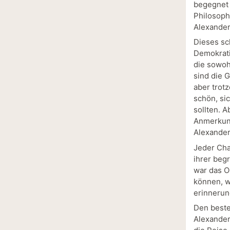
begegnet 
Philosoph,
Alexander 
Dieses sc
Demokrati
die sowoh
sind die 
aber trot
schön, si
sollten. A
Anmerkung
Alexander
Jeder Cha
ihrer beg
war das O
können, w
erinnerun
Den besten
Alexander