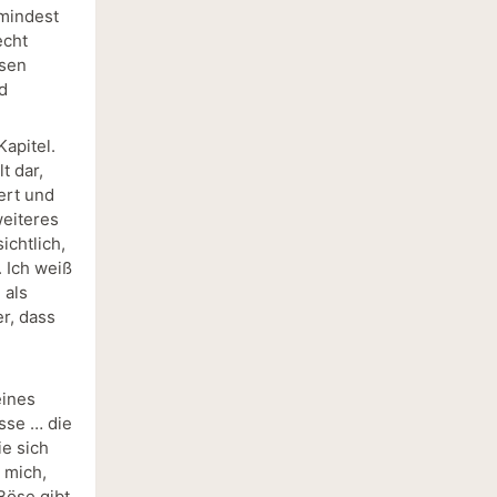
umindest
echt
esen
d
apitel.
t dar,
ert und
weiteres
ichtlich,
. Ich weiß
 als
er, dass
eines
sse … die
e sich
 mich,
Böse gibt