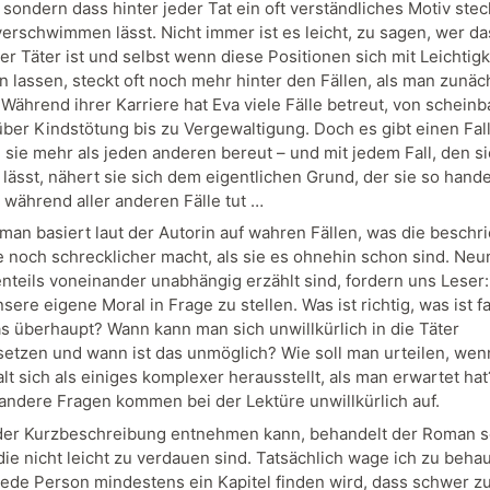
 sondern dass hinter jeder Tat ein oft verständliches Motiv stec
erschwimmen lässt. Nicht immer ist es leicht, zu sagen, wer da
r Täter ist und selbst wenn diese Positionen sich mit Leichtigk
 lassen, steckt oft noch mehr hinter den Fällen, als man zunäc
Während ihrer Karriere hat Eva viele Fälle betreut, von scheinb
ber Kindstötung bis zu Vergewaltigung. Doch es gibt einen Fal
 sie mehr als jeden anderen bereut – und mit jedem Fall, den s
lässt, nähert sie sich dem eigentlichen Grund, der sie so handel
 während aller anderen Fälle tut …
man basiert laut der Autorin auf wahren Fällen, was die besch
e noch schrecklicher macht, als sie es ohnehin schon sind. Neun
enteils voneinander unabhängig erzählt sind, fordern uns Leser
sere eigene Moral in Frage zu stellen. Was ist richtig, was ist f
as überhaupt? Wann kann man sich unwillkürlich in die Täter
setzen und wann ist das unmöglich? Wie soll man urteilen, wen
lt sich als einiges komplexer herausstellt, als man erwartet ha
 andere Fragen kommen bei der Lektüre unwillkürlich auf.
er Kurzbeschreibung entnehmen kann, behandelt der Roman s
ie nicht leicht zu verdauen sind. Tatsächlich wage ich zu beha
 jede Person mindestens ein Kapitel finden wird, dass schwer z