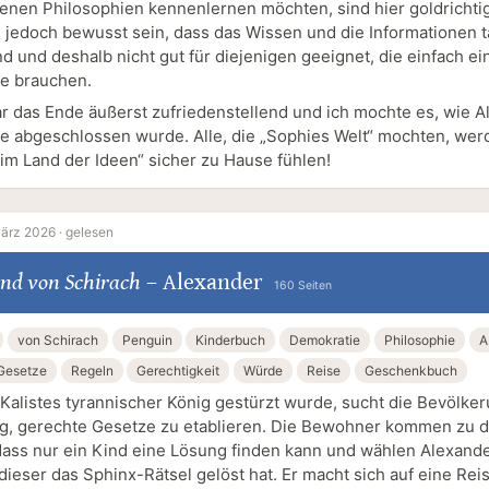
enen Philosophien kennenlernen möchten, sind hier goldrichti
ch jedoch bewusst sein, dass das Wissen und die Informationen t
nd und deshalb nicht gut für diejenigen geeignet, die einfach e
e brauchen.
ar das Ende äußerst zufriedenstellend und ich mochte es, wie A
e abgeschlossen wurde. Alle, die „Sophies Welt“ mochten, wer
 im Land der Ideen“ sicher zu Hause fühlen!
ärz 2026 ·
gelesen
nd von Schirach
–
Alexander
160 Seiten
von Schirach
Penguin
Kinderbuch
Demokratie
Philosophie
A
Gesetze
Regeln
Gerechtigkeit
Würde
Reise
Geschenkbuch
alistes tyrannischer König gestürzt wurde, sucht die Bevölke
, gerechte Gesetze zu etablieren. Die Bewohner kommen zu 
dass nur ein Kind eine Lösung finden kann und wählen Alexande
ieser das Sphinx-Rätsel gelöst hat. Er macht sich auf eine Rei