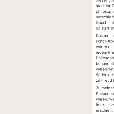
dieser Ei
stark ist.
philosoph
verschied
Geschicht
so stark i
Das mocht
schön tro
waren die
jedem Phi
Philosoph
behandelt
waren wit
Widerrede
zu Freud 
Zu meiner
Philosoph
waren, wä
interessi
erschien,