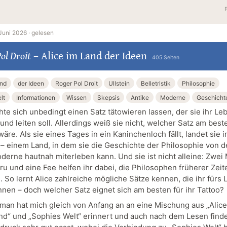
Juni 2026 ·
gelesen
ol Droit
–
Alice im Land der Ideen
405 Seiten
and
der Ideen
Roger Pol Droit
Ullstein
Belletristik
Philosophie
lt
Informationen
Wissen
Skepsis
Antike
Moderne
Geschicht
hte sich unbedingt einen Satz tätowieren lassen, der sie ihr Le
und leiten soll. Allerdings weiß sie nicht, welcher Satz am best
äre. Als sie eines Tages in ein Kaninchenloch fällt, landet sie 
 – einem Land, in dem sie die Geschichte der Philosophie von d
oderne hautnah miterleben kann. Und sie ist nicht alleine: Zwei
ru und eine Fee helfen ihr dabei, die Philosophen früherer Zeit
. So lernt Alice zahlreiche mögliche Sätze kennen, die ihr fürs
nnen – doch welcher Satz eignet sich am besten für ihr Tattoo?
man hat mich gleich von Anfang an an eine Mischung aus „Alice
d“ und „Sophies Welt“ erinnert und auch nach dem Lesen finde