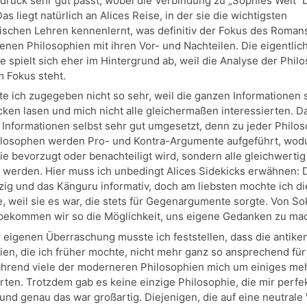
ndruck sehr gut passt, wobei die Verbindung zu „Sophies Welt“
 Das liegt natürlich an Alices Reise, in der sie die wichtigsten
ischen Lehren kennenlernt, was definitiv der Fokus des Romans 
enen Philosophien mit ihren Vor- und Nachteilen. Die eigentlic
e spielt sich eher im Hintergrund ab, weil die Analyse der Phil
m Fokus steht.
e ich zugegeben nicht so sehr, weil die ganzen Informationen 
cken lasen und mich nicht alle gleichermaßen interessierten. D
 Informationen selbst sehr gut umgesetzt, denn zu jeder Philo
losophen werden Pro- und Kontra-Argumente aufgeführt, wod
ie bevorzugt oder benachteiligt wird, sondern alle gleichwertig
 werden. Hier muss ich unbedingt Alices Sidekicks erwähnen:
zig und das Känguru informativ, doch am liebsten mochte ich di
, weil sie es war, die stets für Gegenargumente sorgte. Von So
bekommen wir so die Möglichkeit, uns eigene Gedanken zu ma
 eigenen Überraschung musste ich feststellen, dass die antike
ien, die ich früher mochte, nicht mehr ganz so ansprechend für
hrend viele der moderneren Philosophien mich um einiges me
erten. Trotzdem gab es keine einzige Philosophie, die mir perfe
 und genau das war großartig. Diejenigen, die auf eine neutrale