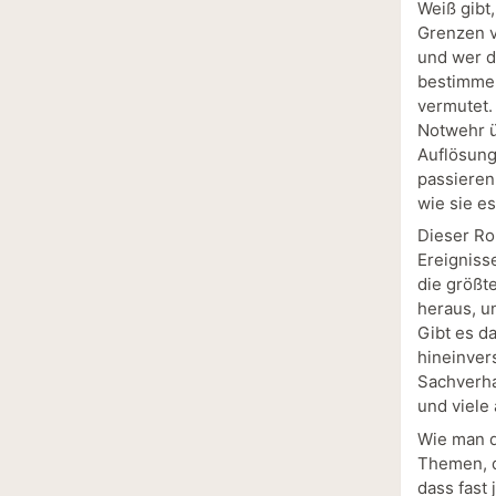
Weiß gibt,
Grenzen v
und wer de
bestimmen
vermutet. 
Notwehr ü
Auflösung
passieren 
wie sie es
Dieser Ro
Ereigniss
die größt
heraus, un
Gibt es d
hineinver
Sachverha
und viele
Wie man d
Themen, d
dass fast