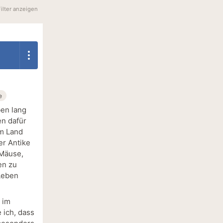
Filter anzeigen
e
ben lang
en dafür
im Land
er Antike
 Mäuse,
en zu
 Leben
 im
 ich, dass