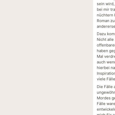
sein wird
bei mir tr
nüchtern 
Roman zu 
andererse
Dazu komm
Nicht alle
offenbare
haben geg
Mal verdre
auch wenn
hierbei na
Inspiratio
viele Fäll
Die Fälle 
ungewöhnl
Mordes ge
Fälle war
entwickel
mich für 