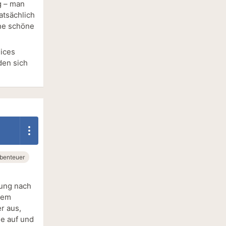
g – man
atsächlich
ine schöne
lices
den sich
benteuer
rung nach
dem
r aus,
se auf und