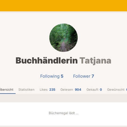
Buchhändlerin
Tatjana
Following
5
Follower
7
Übersicht
Statistiken
Likes
235
Gelesen
904
Gekauft
0
Gewünscht
Bücherregal lädt …