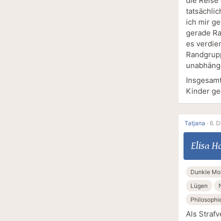
die Reise
tatsächlic
ich mir g
gerade Ra
es verdie
Randgrupp
unabhängig
Insgesamt
Kinder gee
Tatjana
·
6. 
Elisa H
Dunkle Mo
Lügen
Philosophi
Als Straf