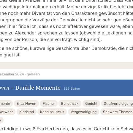
 des kleinen Prinzen erinnerte – mit dem Unterschied, dass Al
h wichtige Informationen erhält. Meine einzige Kritik besteht da
erne noch mehr Diversität von den Charakteren gewünscht hätte
ndgruppen die Vorzüge der Demokratie nicht so sehr genießen,
nen; hier finde ich, dass es noch effektiver gewesen wäre, ebe
en zu Alexander sprechen zu lassen (obwohl die Lektionen nat
 von der Person, die sie vorträgt, wichtig sind).
 eine schöne, kurzweilige Geschichte über Demokratie, die nich
ignet ist!
Dezember 2024 ·
gelesen
oven
–
Dunkle Momente
336 Seiten
mente
Elisa Hoven
Fischer
Belletristik
Gericht
Strafverteidigung
Notwehr
Kindstod
Kannibalismus
Vergewaltigung
Schwere Themen
e
verteidigerin weiß Eva Herbergen, dass es im Gericht kein Schw