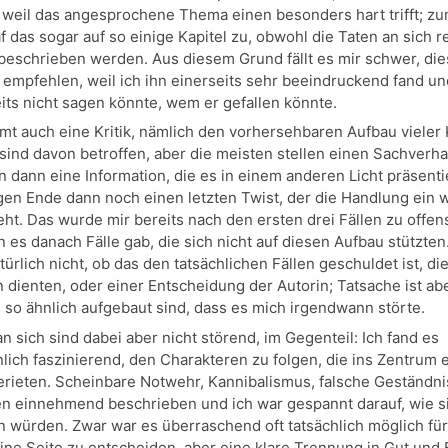
, weil das angesprochene Thema einen besonders hart trifft; z
af das sogar auf so einige Kapitel zu, obwohl die Taten an sich r
beschrieben werden. Aus diesem Grund fällt es mir schwer, di
empfehlen, weil ich ihn einerseits sehr beeindruckend fand un
its nicht sagen könnte, wem er gefallen könnte.
t auch eine Kritik, nämlich den vorhersehbaren Aufbau vieler K
 sind davon betroffen, aber die meisten stellen einen Sachverhal
n dann eine Information, die es in einem anderen Licht präsenti
en Ende dann noch einen letzten Twist, der die Handlung ein 
ht. Das wurde mir bereits nach den ersten drei Fällen zu offens
 es danach Fälle gab, die sich nicht auf diesen Aufbau stützten
türlich nicht, ob das den tatsächlichen Fällen geschuldet ist, die
n dienten, oder einer Entscheidung der Autorin; Tatsache ist ab
e so ähnlich aufgebaut sind, dass es mich irgendwann störte.
an sich sind dabei aber nicht störend, im Gegenteil: Ich fand es
ich faszinierend, den Charakteren zu folgen, die ins Zentrum 
rieten. Scheinbare Notwehr, Kannibalismus, falsche Geständni
en einnehmend beschrieben und ich war gespannt darauf, wie si
n würden. Zwar war es überraschend oft tatsächlich möglich für
eine Seite zu entscheiden, aber eine klare Trennung in Gut und 