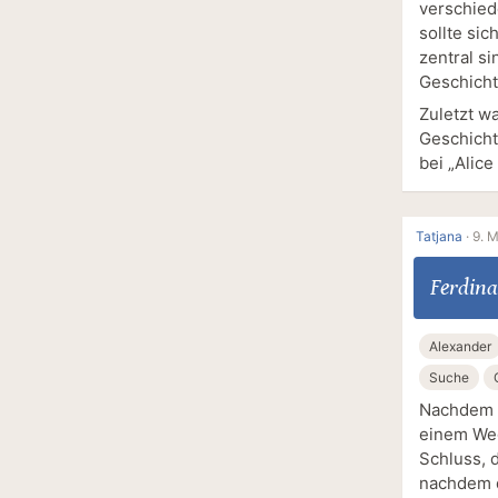
verschied
sollte si
zentral si
Geschicht
Zuletzt w
Geschicht
bei „Alice
Tatjana
·
9. M
Ferdina
Alexander
Suche
Nachdem K
einem Weg
Schluss, 
nachdem d