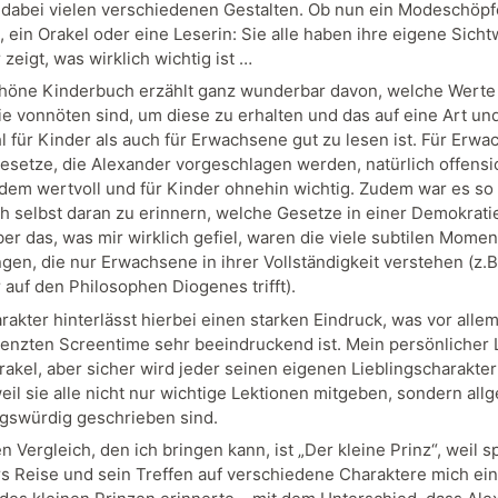
dabei vielen verschiedenen Gestalten. Ob nun ein Modeschöpfe
 ein Orakel oder eine Leserin: Sie alle haben ihre eigene Sicht
zeigt, was wirklich wichtig ist …
höne Kinderbuch erzählt ganz wunderbar davon, welche Werte 
e vonnöten sind, um diese zu erhalten und das auf eine Art un
l für Kinder als auch für Erwachsene gut zu lesen ist. Für Erw
Gesetze, die Alexander vorgeschlagen werden, natürlich offensic
zdem wertvoll und für Kinder ohnehin wichtig. Zudem war es so
ch selbst daran zu erinnern, welche Gesetze in einer Demokrati
ber das, was mir wirklich gefiel, waren die viele subtilen Mome
en, die nur Erwachsene in ihrer Vollständigkeit verstehen (z.B.
 auf den Philosophen Diogenes trifft).
rakter hinterlässt hierbei einen starken Eindruck, was vor all
renzten Screentime sehr beeindruckend ist. Mein persönlicher 
rakel, aber sicher wird jeder seinen eigenen Lieblingscharakter
eil sie alle nicht nur wichtige Lektionen mitgeben, sondern all
gswürdig geschrieben sind.
 Vergleich, den ich bringen kann, ist „Der kleine Prinz“, weil sp
s Reise und sein Treffen auf verschiedene Charaktere mich ei