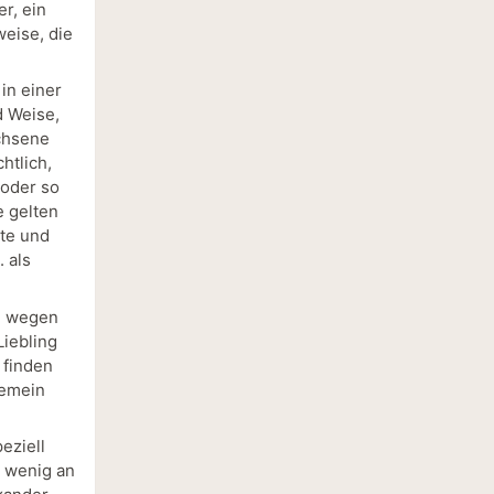
r, ein
weise, die
in einer
d Weise,
achsene
htlich,
 oder so
e gelten
nte und
 als
em wegen
Liebling
 finden
gemein
eziell
n wenig an