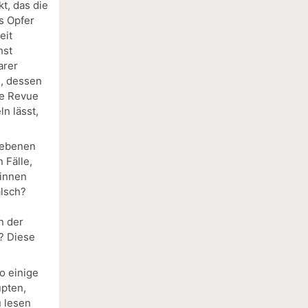
kt, das die
s Opfer
eit
hst
arer
l, dessen
ie Revue
n lässt,
riebenen
 Fälle,
:innen
alsch?
n der
t? Diese
o einige
upten,
u lesen