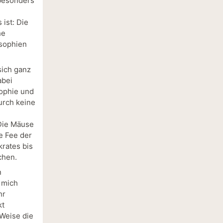
 besonders
ist: Die
he
osophien
sich ganz
abei
sophie und
urch keine
 Die Mäuse
e Fee der
krates bis
chen.
n
 mich
hr
kt
 Weise die