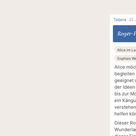
Tatjana
·
22. 
Roger-P
Alice im L
Sophies We
Alice möc
begleiten 
geeignet w
der Ideen
bis zur M
ein Kängu
verstehen
helfen kö
Dieser Ro
Wunderlan