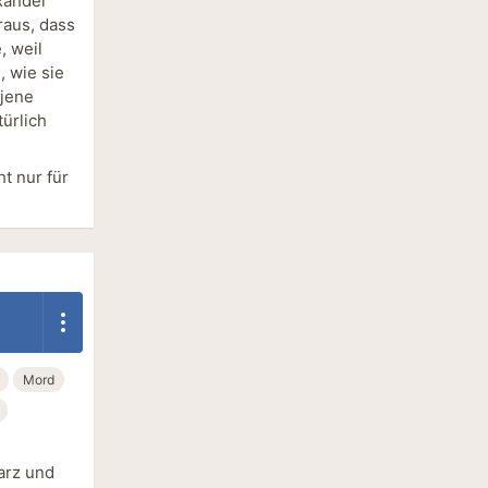
exander
raus, dass
, weil
 wie sie
njene
ürlich
t nur für
Mord
arz und