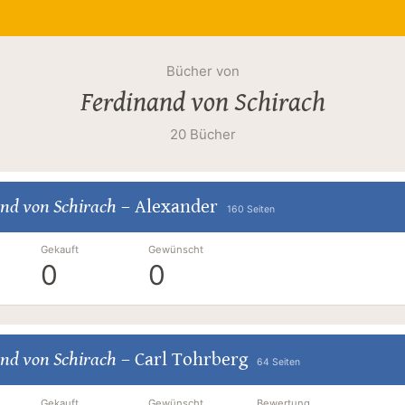
Bücher von
Ferdinand von Schirach
20 Bücher
nd von Schirach
–
Alexander
160 Seiten
Gekauft
Gewünscht
0
0
nd von Schirach
–
Carl Tohrberg
64 Seiten
Gekauft
Gewünscht
Bewertung