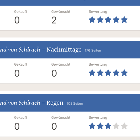
Gekauft
Gewünscht
Bewertung
0
2
nd von Schirach
–
Nachmittage
176 Seiten
Gekauft
Gewünscht
Bewertung
0
0
nd von Schirach
–
Regen
108 Seiten
Gekauft
Gewünscht
Bewertung
0
0