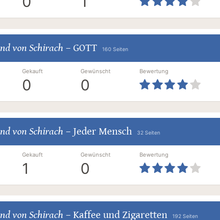
0
1
nd von Schirach
–
GOTT
160 Seiten
Gekauft
Gewünscht
Bewertung
0
0
nd von Schirach
–
Jeder Mensch
32 Seiten
Gekauft
Gewünscht
Bewertung
1
0
nd von Schirach
–
Kaffee und Zigaretten
192 Seiten