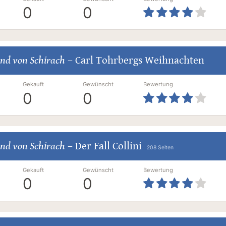
0
0
nd von Schirach
–
Carl Tohrbergs Weihnachten
Gekauft
Gewünscht
Bewertung
0
0
nd von Schirach
–
Der Fall Collini
208 Seiten
Gekauft
Gewünscht
Bewertung
0
0