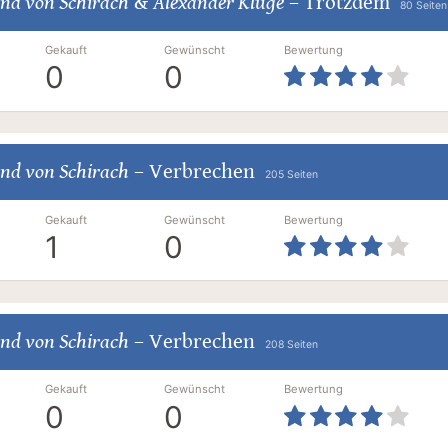
nd von Schirach
&
Alexander Kluge
–
Trotzdem
80 Seiten
Gekauft
Gewünscht
Bewertung
0
0
nd von Schirach
–
Verbrechen
205 Seiten
Gekauft
Gewünscht
Bewertung
1
0
nd von Schirach
–
Verbrechen
208 Seiten
Gekauft
Gewünscht
Bewertung
0
0