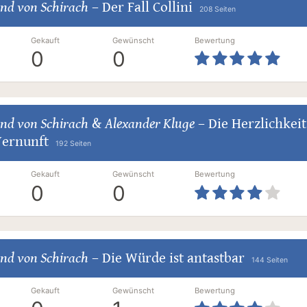
nd von Schirach
–
Der Fall Collini
208 Seiten
Gekauft
Gewünscht
Bewertung
0
0
nd von Schirach
&
Alexander Kluge
–
Die Herzlichkeit
Vernunft
192 Seiten
Gekauft
Gewünscht
Bewertung
0
0
nd von Schirach
–
Die Würde ist antastbar
144 Seiten
Gekauft
Gewünscht
Bewertung