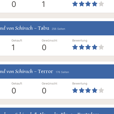
0
1
nd von Schirach
–
Tabu
256 Seiten
Gekauft
Gewünscht
Bewertung
1
0
nd von Schirach
–
Terror
176 Seiten
Gekauft
Gewünscht
Bewertung
0
0