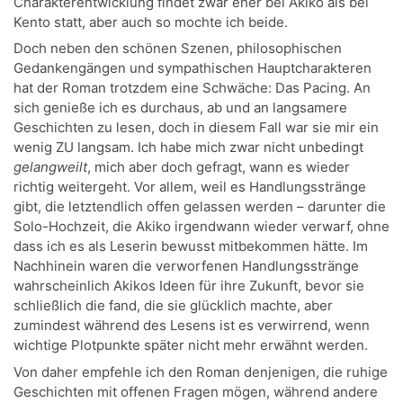
Charakterentwicklung findet zwar eher bei Akiko als bei
Kento statt, aber auch so mochte ich beide.
Doch neben den schönen Szenen, philosophischen
Gedankengängen und sympathischen Hauptcharakteren
hat der Roman trotzdem eine Schwäche: Das Pacing. An
sich genieße ich es durchaus, ab und an langsamere
Geschichten zu lesen, doch in diesem Fall war sie mir ein
wenig ZU langsam. Ich habe mich zwar nicht unbedingt
gelangweilt
, mich aber doch gefragt, wann es wieder
richtig weitergeht. Vor allem, weil es Handlungsstränge
gibt, die letztendlich offen gelassen werden – darunter die
Solo-Hochzeit, die Akiko irgendwann wieder verwarf, ohne
dass ich es als Leserin bewusst mitbekommen hätte. Im
Nachhinein waren die verworfenen Handlungsstränge
wahrscheinlich Akikos Ideen für ihre Zukunft, bevor sie
schließlich die fand, die sie glücklich machte, aber
zumindest während des Lesens ist es verwirrend, wenn
wichtige Plotpunkte später nicht mehr erwähnt werden.
Von daher empfehle ich den Roman denjenigen, die ruhige
Geschichten mit offenen Fragen mögen, während andere