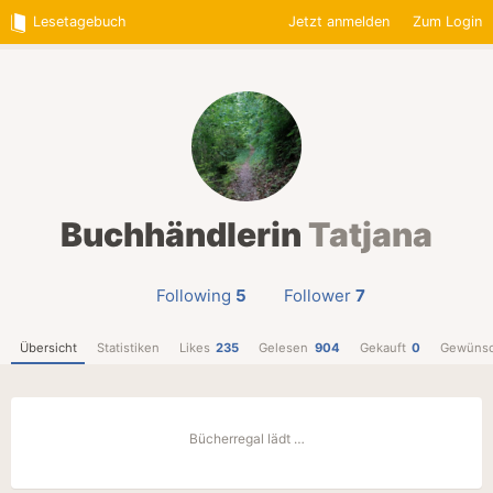
Lesetagebuch
Jetzt anmelden
Zum Login
Buchhändlerin
Tatjana
Following
5
Follower
7
Übersicht
Statistiken
Likes
235
Gelesen
904
Gekauft
0
Gewünsc
Bücherregal lädt …