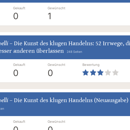
Gekauft
Gewünscht
0
1
elli
–
Die Kunst des klugen Handelns: 52 Irrwege, d
esser anderen überlassen
248 Seiten
Gekauft
Gewünscht
Bewertung
0
0
elli
–
Die Kunst des klugen Handelns (Neuausgabe)
ten
Gekauft
Gewünscht
0
0