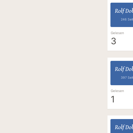
Rolf Dob
246 Sei
Gelesen
3
Rolf Dob
397 Sei
Gelesen
1
Rolf Dob