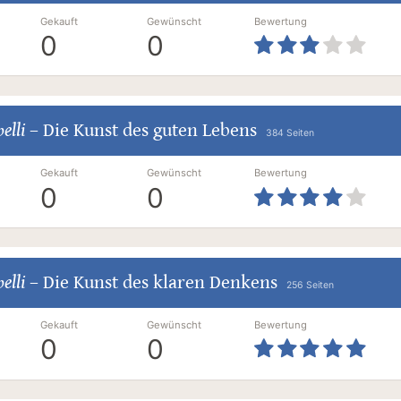
Gekauft
Gewünscht
Bewertung
0
0
elli
–
Die Kunst des guten Lebens
384 Seiten
Gekauft
Gewünscht
Bewertung
0
0
elli
–
Die Kunst des klaren Denkens
256 Seiten
Gekauft
Gewünscht
Bewertung
0
0