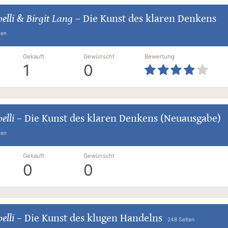
elli
&
Birgit Lang
–
Die Kunst des klaren Denkens
ten
Gekauft
Gewünscht
Bewertung
1
0
elli
–
Die Kunst des klaren Denkens (Neuausgabe)
ten
Gekauft
Gewünscht
0
0
elli
–
Die Kunst des klugen Handelns
248 Seiten