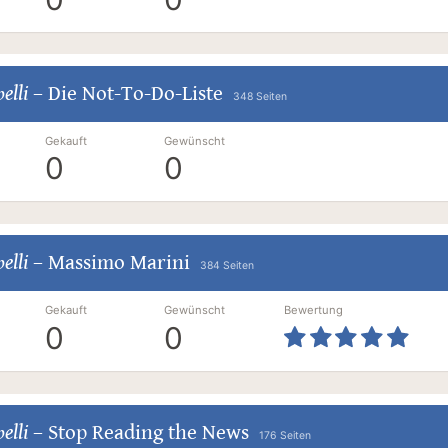
elli
–
Die Not-To-Do-Liste
348 Seiten
Gekauft
Gewünscht
0
0
elli
–
Massimo Marini
384 Seiten
Gekauft
Gewünscht
Bewertung
0
0
elli
–
Stop Reading the News
176 Seiten