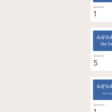
Gelesen
1
Rolf Dob
Sie b
Gelesen
5
Rolf Dob
393 Sei
Gelesen
1