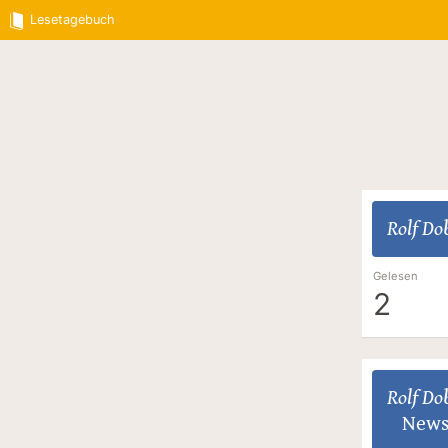
Lesetagebuch
Rolf Dob
Gelesen
2
Rolf Dob
News