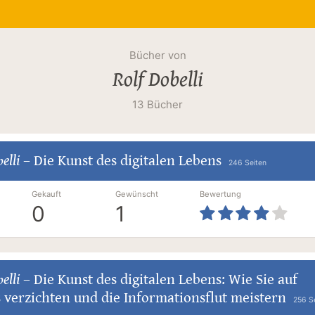
Bücher von
Rolf Dobelli
13 Bücher
elli
–
Die Kunst des digitalen Lebens
246 Seiten
Gekauft
Gewünscht
Bewertung
0
1
elli
–
Die Kunst des digitalen Lebens: Wie Sie auf
 verzichten und die Informationsflut meistern
256 S