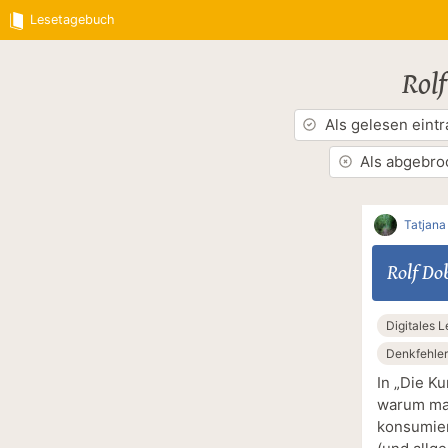
Lesetagebuch
Rolf
Als gelesen eint
Als abgebro
Tatjana
Rolf Dob
Digitales 
Denkfehler
In „Die Ku
warum man
konsumier