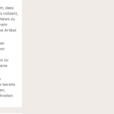
em, dass
s nützen),
 News zu
 mehr
he Artikel
ber
vor
es zu
gene
h
e bereits
en,
hreiten