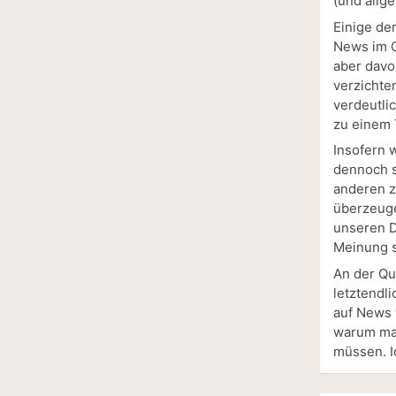
(und allg
Einige der
News im G
aber davo
verzichte
verdeutli
zu einem 
Insofern w
dennoch s
anderen z
überzeuge
unseren D
Meinung s
An der Qu
letztendl
auf News v
warum man
müssen. Ic