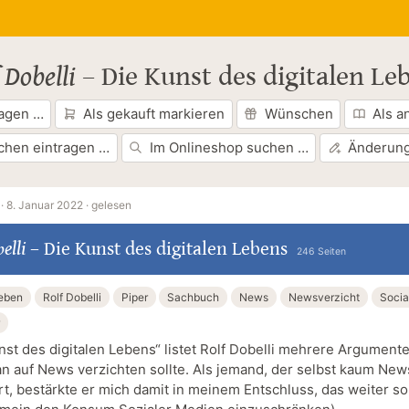
 Dobelli
–
Die Kunst des digitalen Le
ragen …
Als gekauft markieren
Wünschen
Als a
chen eintragen …
Im Onlineshop suchen …
Änderung
·
8. Januar 2022 ·
gelesen
elli
–
Die Kunst des digitalen Lebens
246 Seiten
Leben
Rolf Dobelli
Piper
Sachbuch
News
Newsverzicht
Socia
nst des digitalen Lebens“ listet Rolf Dobelli mehrere Argumente
 auf News verzichten sollte. Als jemand, der selbst kaum New
t, bestärkte er mich damit in meinem Entschluss, das weiter so