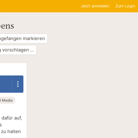
Jetzt anmelden
Zum Login
bens
ngefangen markieren
 vorschlagen …
l Media
 dafür auf,
s
 zu halten