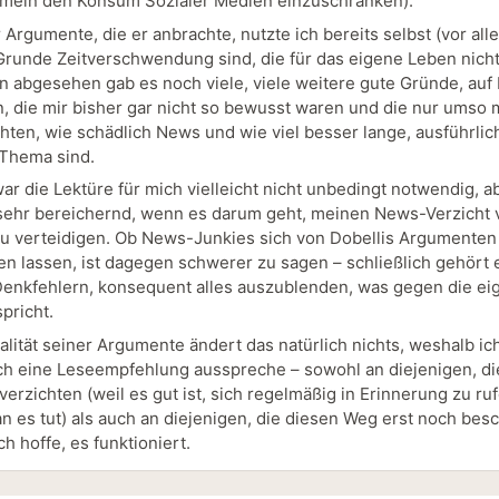
emein den Konsum Sozialer Medien einzuschränken).
 Argumente, die er anbrachte, nutzte ich bereits selbst (vor all
runde Zeitverschwendung sind, die für das eigene Leben nicht
n abgesehen gab es noch viele, viele weitere gute Gründe, auf
n, die mir bisher gar nicht so bewusst waren und die nur umso
chten, wie schädlich News und wie viel besser lange, ausführlic
Thema sind.
ar die Lektüre für mich vielleicht nicht unbedingt notwendig, a
ehr bereichernd, wenn es darum geht, meinen News-Verzicht 
u verteidigen. Ob News-Junkies sich von Dobellis Argumenten
n lassen, ist dagegen schwerer zu sagen – schließlich gehört 
enkfehlern, konsequent alles auszublenden, was gegen die ei
pricht.
alität seiner Argumente ändert das natürlich nichts, weshalb ic
ich eine Leseempfehlung ausspreche – sowohl an diejenigen, di
erzichten (weil es gut ist, sich regelmäßig in Erinnerung zu ruf
 es tut) als auch an diejenigen, die diesen Weg erst noch besc
h hoffe, es funktioniert.