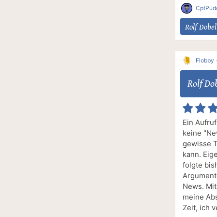
CptPud
Rolf Dobel
Flobby
Rolf Dob
Ein Aufru
keine "Ne
gewisse T
kann. Eige
folgte bis
Argumente
News. Mit
meine Abs
Zeit, ich 