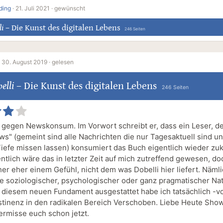
ding
·
21. Juli 2021 ·
gewünscht
li
–
Die Kunst des digitalen Lebens
246 Seiten
·
30. August 2019 ·
gelesen
elli
–
Die Kunst des digitalen Lebens
246 Seiten
f gegen Newskonsum. Im Vorwort schreibt er, dass ein Leser, d
ws" (gemeint sind alle Nachrichten die nur Tagesaktuell sind u
iefe missen lassen) konsumiert das Buch eigentlich wieder zu
ntlich wäre das in letzter Zeit auf mich zutreffend gewesen, do
her eher einem Gefühl, nicht dem was Dobelli hier liefert. Näml
 soziologischer, psychologischer oder ganz pragmatischer Na
 diesem neuen Fundament ausgestattet habe ich tatsächlich -vo
tinenz in den radikalen Bereich Verschoben. Liebe Heute Show
vermisse euch schon jetzt.