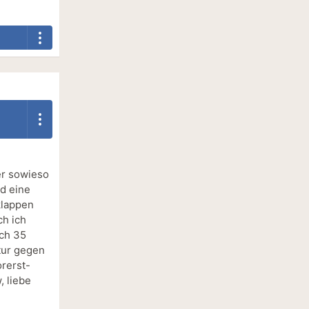
er sowieso
nd eine
klappen
ch ich
ich 35
tur gegen
rerst-
, liebe