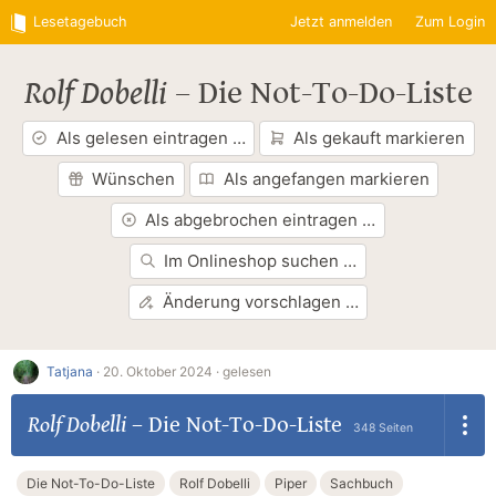
Lesetagebuch
Jetzt anmelden
Zum Login
Rolf Dobelli
–
Die Not-To-Do-Liste
Als gelesen eintragen …
Als gekauft markieren
Wünschen
Als angefangen markieren
Als abgebrochen eintragen …
Im Onlineshop suchen …
Änderung vorschlagen …
Tatjana
·
20. Oktober 2024 ·
gelesen
Rolf Dobelli
–
Die Not-To-Do-Liste
348 Seiten
Die Not-To-Do-Liste
Rolf Dobelli
Piper
Sachbuch