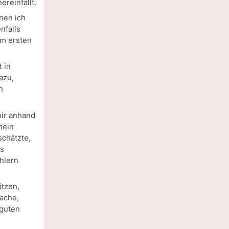
reinfällt.
nen ich
nfalls
um ersten
 in
azu,
h
mir anhand
mein
schätzte,
es
hlern
ätzen,
ache,
 guten