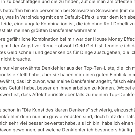
rn zu beschäftigen und die zu finden, auf die man am öftesten he
 betroffen bin ich persönlich bei Schwarzen Schwänen (mit de
), was in Verbindung mit dem Default-Effekt, unter dem ich ebe
 leide, eine ungute Kombination ist, die ich ohne Rolf Dobelli z
st als meinen größten Denkfehler wahrnahm.
ere gefährliche Kombination bei mir war der House Money Effect
g mit der Angst vor Reue - obwohl Geld Geld ist, tendiere ich d
es Geld schnell und gedankenlos für Dinge auszugeben, die ic
 nicht brauche.
 nur vier erwähnte Denkfehler aus der Top-Ten-Liste, die ich 
ooks erstellt habe, aber sie haben mir einen guten Einblick in 
währt, das ich zuvor, was meine Denkfehler angeht, falsch ein
r das Gefühl habe, besser an ihnen arbeiten zu können. (Wobei 
wert ist, dass Affektheuristik ebenfalls zu meinen Top-Denkfe
e schon in "Die Kunst des klaren Denkens" schwierig, einzusch
nkfehler denn nun am gravierendsten sind, doch trotz der Tats
ich sehr viel besser bewertet habe, als ich bin, habe ich einen
davon gewonnen, auf welche Denkfehler ich besonders häufig