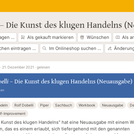
–
Die Kunst des klugen Handelns (
ragen …
Als gekauft markieren
Wünschen
Als a
chen eintragen …
Im Onlineshop suchen …
Änderung
·
21. Dezember 2021 ·
gelesen
elli
–
Die Kunst des klugen Handelns (Neuausgabe)
ten
ndeln
Rolf Dobelli
Piper
Sachbuch
Workbook
Neuausgabe
De
lf-Improvement
 Kunst des klugen Handelns" hat eine Neuausgabe mit einem 
 das es einem erlaubt, sich tiefergehend mit den genannten