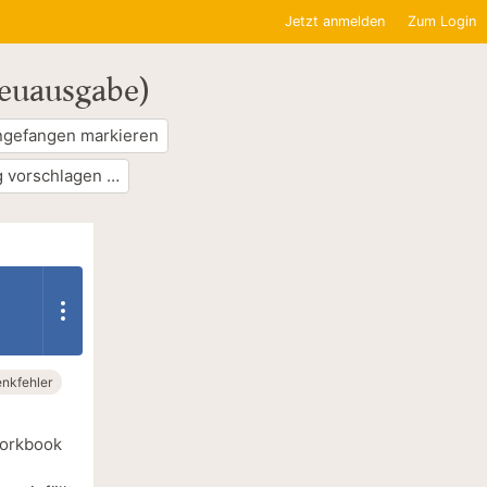
Jetzt anmelden
Zum Login
Neuausgabe)
ngefangen markieren
 vorschlagen …
nkfehler
Workbook