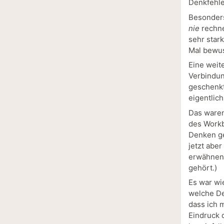
Denkfehle
Besonders
nie
rechne
sehr stark
Mal bewus
Eine weit
Verbindun
geschenkt
eigentlich
Das waren
des Workb
Denken ge
jetzt abe
erwähnens
gehört.)
Es war wi
welche De
dass ich m
Eindruck 