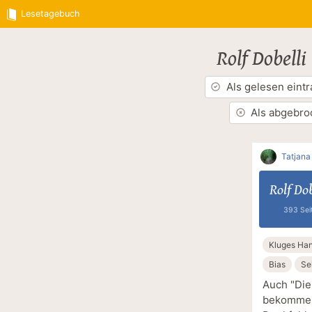
Lesetagebuch
Rolf Dobelli
Als gelesen eint
Als abgebro
Tatjana
Rolf Dob
393 Sei
Kluges Ha
Bias
Se
Auch "Die
bekommen,