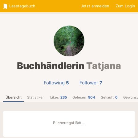
Lesetagebuch
Jetzt anmelden
Zum Login
Buchhändlerin
Tatjana
Following
5
Follower
7
Übersicht
Statistiken
Likes
235
Gelesen
904
Gekauft
0
Gewünsc
Bücherregal lädt …