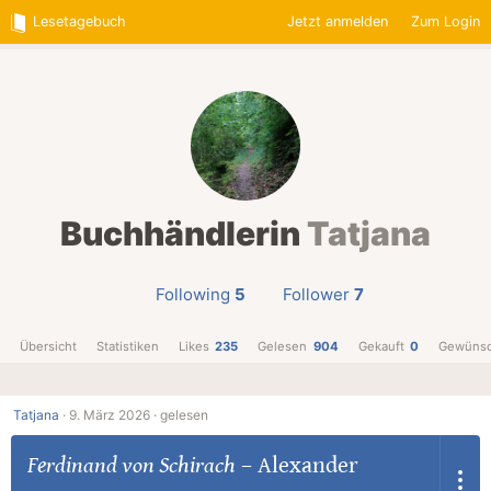
Lesetagebuch
Jetzt anmelden
Zum Login
Buchhändlerin
Tatjana
Following
5
Follower
7
Übersicht
Statistiken
Likes
235
Gelesen
904
Gekauft
0
Gewünsc
Tatjana
·
9. März 2026 ·
gelesen
Ferdinand von Schirach
–
Alexander