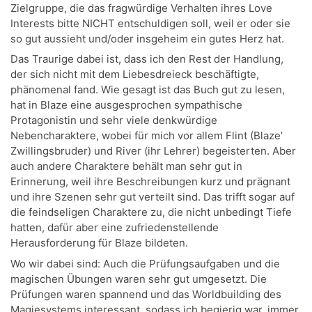
Zielgruppe, die das fragwürdige Verhalten ihres Love
Interests bitte NICHT entschuldigen soll, weil er oder sie
so gut aussieht und/oder insgeheim ein gutes Herz hat.
Das Traurige dabei ist, dass ich den Rest der Handlung,
der sich nicht mit dem Liebesdreieck beschäftigte,
phänomenal fand. Wie gesagt ist das Buch gut zu lesen,
hat in Blaze eine ausgesprochen sympathische
Protagonistin und sehr viele denkwürdige
Nebencharaktere, wobei für mich vor allem Flint (Blaze’
Zwillingsbruder) und River (ihr Lehrer) begeisterten. Aber
auch andere Charaktere behält man sehr gut in
Erinnerung, weil ihre Beschreibungen kurz und prägnant
und ihre Szenen sehr gut verteilt sind. Das trifft sogar auf
die feindseligen Charaktere zu, die nicht unbedingt Tiefe
hatten, dafür aber eine zufriedenstellende
Herausforderung für Blaze bildeten.
Wo wir dabei sind: Auch die Prüfungsaufgaben und die
magischen Übungen waren sehr gut umgesetzt. Die
Prüfungen waren spannend und das Worldbuilding des
Magiesystems interessant, sodass ich begierig war, immer