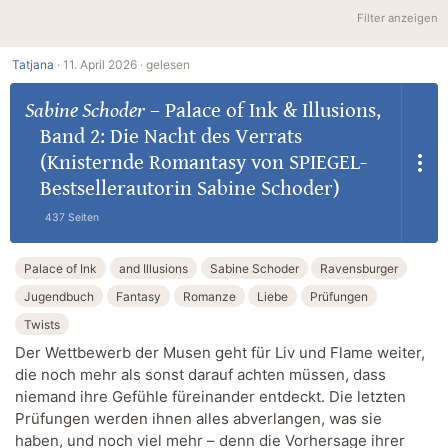
Filter anzeigen
Tatjana
·
11. April 2026 ·
gelesen
Sabine Schoder
–
Palace of Ink & Illusions,
Band 2: Die Nacht des Verrats
(Knisternde Romantasy von SPIEGEL-
Bestsellerautorin Sabine Schoder)
437 Seiten
Palace of Ink
and Illusions
Sabine Schoder
Ravensburger
Jugendbuch
Fantasy
Romanze
Liebe
Prüfungen
Twists
Der Wettbewerb der Musen geht für Liv und Flame weiter,
die noch mehr als sonst darauf achten müssen, dass
niemand ihre Gefühle füreinander entdeckt. Die letzten
Prüfungen werden ihnen alles abverlangen, was sie
haben, und noch viel mehr – denn die Vorhersage ihrer