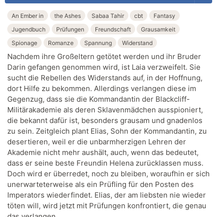
An Ember in
the Ashes
Sabaa Tahir
cbt
Fantasy
Jugendbuch
Prüfungen
Freundschaft
Grausamkeit
Spionage
Romanze
Spannung
Widerstand
Nachdem ihre Großeltern getötet werden und ihr Bruder
Darin gefangen genommen wird, ist Laia verzweifelt. Sie
sucht die Rebellen des Widerstands auf, in der Hoffnung,
dort Hilfe zu bekommen. Allerdings verlangen diese im
Gegenzug, dass sie die Kommandantin der Blackcliff-
Militärakademie als deren Sklavenmädchen ausspioniert,
die bekannt dafür ist, besonders grausam und gnadenlos
zu sein. Zeitgleich plant Elias, Sohn der Kommandantin, zu
desertieren, weil er die unbarmherzigen Lehren der
Akademie nicht mehr aushält, auch, wenn das bedeutet,
dass er seine beste Freundin Helena zurücklassen muss.
Doch wird er überredet, noch zu bleiben, woraufhin er sich
unerwarteterweise als ein Prüfling für den Posten des
Imperators wiederfindet. Elias, der am liebsten nie wieder
töten will, wird jetzt mit Prüfungen konfrontiert, die genau
das verlangen …