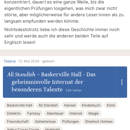
konzentriert, dauert es eine ganze Weile, bis die
eigentlichen Prüfungen losgehen, was mich zwar nicht
störte, aber möglicherweise für andere Leser:innen als zu
langsam empfunden werden könnte.
Nichtsdestotrotz liebe ich diese Geschichte immer noch
sehr und werde auch die anderen beiden Teile auf
Englisch lesen!
Tatjana
·
12. Mai 2024 ·
gelesen
Ali Standish
–
Baskerville Hall - Das
geheimnisvolle Internat der
besonderen Talente
336 Seiten
Baskerville Hall
Ali Standish
Hanser
Kinderbuch
Krimi
Detektiv
Fantasy
Abenteuer
Internat
Magie
Freundschaft
Geheimnisse
Prüfungen
Sherlock Holmes
Arthur Conan Doyle
Highlight