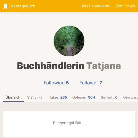
Lesetagebuch
Jetzt anmelden
Zum Login
Buchhändlerin
Tatjana
Following
5
Follower
7
Übersicht
Statistiken
Likes
235
Gelesen
904
Gekauft
0
Gewünsc
Bücherregal lädt …