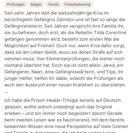
Prüfungen
Magie
Twists
Foreshadowing
Seit zehn Jahren lebt die siebzehnjährige Kiva im
berüchtigtem Gefängnis Zalindov und ist fast so lange die
Gefängnisheilerin. Seit Jahren verspricht ihre Familie ihr,
sie zu befreien, doch erst, als die Rebellin Tilda Corentine
gefangen genommen wird, besteht zum ersten Mal die
Möglichkeit auf Freiheit. Doch nur, wenn Kiva dafür sorgt,
dass sie am Leben bleibt, wozu sie deren Strafe auf sich
nehmen muss: Vier Elementarprüfungen, die bisher noch
niemand überlebt hat. Doch sie ist nicht allein: Jared, ein
Gefangener, Naari, eine Gefängniswärterin, und Tipp, ihr
junger Helfer, helfen ihr dabei, sowohl die Prüfungen als
auch den Ausbruch einer neuen Krankheit zu überstehen
…
Ich habe die Prison-Healer-Trilogie bereits auf Deutsch
gelesen, wollte jedoch unbedingt auch das Original
erleben – und bin immer noch begeistert davon! Gerade
beim zweiten Lesen war es faszinierend, mit dem bereits
bekannten Wissen eine neue Perspektive auf viele Szenen
und Details zu bekommen, die ich beim ersten Lesen