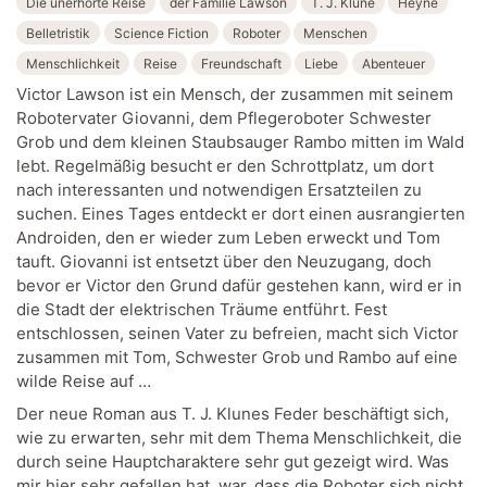
Die unerhörte Reise
der Familie Lawson
T. J. Klune
Heyne
Belletristik
Science Fiction
Roboter
Menschen
Menschlichkeit
Reise
Freundschaft
Liebe
Abenteuer
Victor Lawson ist ein Mensch, der zusammen mit seinem
Robotervater Giovanni, dem Pflegeroboter Schwester
Grob und dem kleinen Staubsauger Rambo mitten im Wald
lebt. Regelmäßig besucht er den Schrottplatz, um dort
nach interessanten und notwendigen Ersatzteilen zu
suchen. Eines Tages entdeckt er dort einen ausrangierten
Androiden, den er wieder zum Leben erweckt und Tom
tauft. Giovanni ist entsetzt über den Neuzugang, doch
bevor er Victor den Grund dafür gestehen kann, wird er in
die Stadt der elektrischen Träume entführt. Fest
entschlossen, seinen Vater zu befreien, macht sich Victor
zusammen mit Tom, Schwester Grob und Rambo auf eine
wilde Reise auf …
Der neue Roman aus T. J. Klunes Feder beschäftigt sich,
wie zu erwarten, sehr mit dem Thema Menschlichkeit, die
durch seine Hauptcharaktere sehr gut gezeigt wird. Was
mir hier sehr gefallen hat, war, dass die Roboter sich nicht