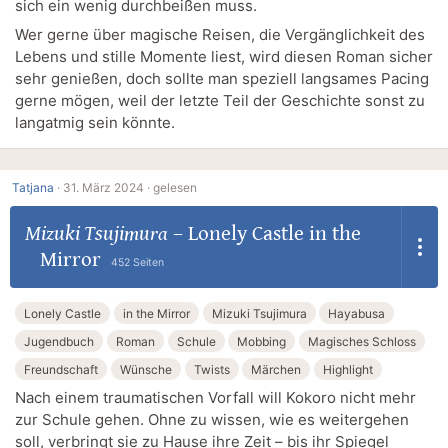
sich ein wenig durchbeißen muss.
Wer gerne über magische Reisen, die Vergänglichkeit des
Lebens und stille Momente liest, wird diesen Roman sicher
sehr genießen, doch sollte man speziell langsames Pacing
gerne mögen, weil der letzte Teil der Geschichte sonst zu
langatmig sein könnte.
Tatjana
·
31. März 2024 ·
gelesen
Mizuki Tsujimura
–
Lonely Castle in the
Mirror
452 Seiten
Lonely Castle
in the Mirror
Mizuki Tsujimura
Hayabusa
Jugendbuch
Roman
Schule
Mobbing
Magisches Schloss
Freundschaft
Wünsche
Twists
Märchen
Highlight
Nach einem traumatischen Vorfall will Kokoro nicht mehr
zur Schule gehen. Ohne zu wissen, wie es weitergehen
soll, verbringt sie zu Hause ihre Zeit – bis ihr Spiegel