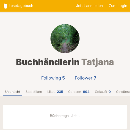
Lesetagebuch
Jetzt anmelden
Zum Login
Buchhändlerin
Tatjana
Following
5
Follower
7
Übersicht
Statistiken
Likes
235
Gelesen
904
Gekauft
0
Gewünsc
Bücherregal lädt …