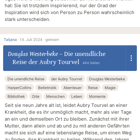
hat: Sie ist trotzdem inspirierend, nur der Grad der
Inspiration wird sich von Person zu Person wahrscheinlich
stark unterscheiden.
Tatjana
·
14. Juli 2024 ·
gelesen
Douglas Westerbeke
–
Die unendliche
Reise der Aubry Tourvel
464 Seiten
Die unendliche Reise
der Aubry Tourvel
Douglas Westerbeke
HarperCollins
Belletristik
Abenteuer
Reise
Magie
Bibliothek
Orte
Menschen
Leben
Momente
Seit sie neun Jahre alt ist, leidet Aubry Tourvel an einer
Krankheit, die es ihr unmöglich macht, mehr als vier Tage
an ein und demselben Ort zu bleiben. Zunächst mit ihrer
Mutter, dann allein und ab und zu mit anderen Gefährten
macht sie sich auf eine lebenslange Reise, um einen Weg
zu finden, ihre Krankheit zu heilen. Während den Jahren