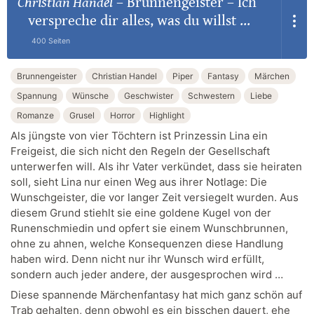
Christian Handel
–
Brunnengeister – Ich
verspreche dir alles, was du willst ...
400 Seiten
Brunnengeister
Christian Handel
Piper
Fantasy
Märchen
Spannung
Wünsche
Geschwister
Schwestern
Liebe
Romanze
Grusel
Horror
Highlight
Als jüngste von vier Töchtern ist Prinzessin Lina ein
Freigeist, die sich nicht den Regeln der Gesellschaft
unterwerfen will. Als ihr Vater verkündet, dass sie heiraten
soll, sieht Lina nur einen Weg aus ihrer Notlage: Die
Wunschgeister, die vor langer Zeit versiegelt wurden. Aus
diesem Grund stiehlt sie eine goldene Kugel von der
Runenschmiedin und opfert sie einem Wunschbrunnen,
ohne zu ahnen, welche Konsequenzen diese Handlung
haben wird. Denn nicht nur ihr Wunsch wird erfüllt,
sondern auch jeder andere, der ausgesprochen wird …
Diese spannende Märchenfantasy hat mich ganz schön auf
Trab gehalten, denn obwohl es ein bisschen dauert, ehe