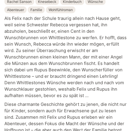
Rachel Sanson
Knesebeck
Kinderbuch
Wünsche
Abenteuer
Familie
Wohlfühlroman
Als Felix nach der Schule traurig allein nach Hause geht,
weil seine Schwester Rebecca vergessen hat, ihn
abzuholen, beschließt er, einen Cent in den
Wunschbrunnen von Whittlestone zu werfen. Er hofft, dass
sein Wunsch, Rebecca würde ihn wieder mögen, erfüllt
wird. Zu seiner Überraschung erwischt er am
Wunschbrunnen einen kleinen Mann, der mit einer Angel
die Münzen aus dem Wunschbrunnen fischt. Es handelt
sich dabei um Rupus Beewinkle, den Wunscherfüller von
Whittlestone – und er braucht dringend einen Lehrling!
Denn Whittlestones Wünsche werden nach und nach vom
Wunschklauer gestohlen, weshalb Felix und Rupus ihn
aufhalten müssen, bevor es zu spät ist ...
Diese charmante Geschichte gehört zu jenen, die nicht nur
für Kinder, sondern auch für Erwachsene gut zu lesen
sind. Zusammen mit Felix und Rupus erleben wir ein
Abenteuer, dessen Fokus die Macht der Wünsche und der
Hoffnung ist – die aber auch den Wert der Familie betont