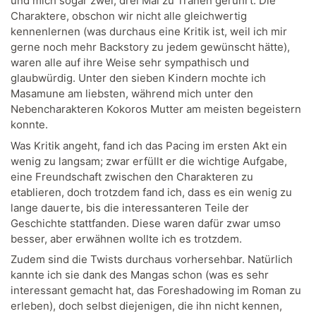
und mich sogar zwei, drei Mal zu Tränen gerührt. Die
Charaktere, obschon wir nicht alle gleichwertig
kennenlernen (was durchaus eine Kritik ist, weil ich mir
gerne noch mehr Backstory zu jedem gewünscht hätte),
waren alle auf ihre Weise sehr sympathisch und
glaubwürdig. Unter den sieben Kindern mochte ich
Masamune am liebsten, während mich unter den
Nebencharakteren Kokoros Mutter am meisten begeistern
konnte.
Was Kritik angeht, fand ich das Pacing im ersten Akt ein
wenig zu langsam; zwar erfüllt er die wichtige Aufgabe,
eine Freundschaft zwischen den Charakteren zu
etablieren, doch trotzdem fand ich, dass es ein wenig zu
lange dauerte, bis die interessanteren Teile der
Geschichte stattfanden. Diese waren dafür zwar umso
besser, aber erwähnen wollte ich es trotzdem.
Zudem sind die Twists durchaus vorhersehbar. Natürlich
kannte ich sie dank des Mangas schon (was es sehr
interessant gemacht hat, das Foreshadowing im Roman zu
erleben), doch selbst diejenigen, die ihn nicht kennen,