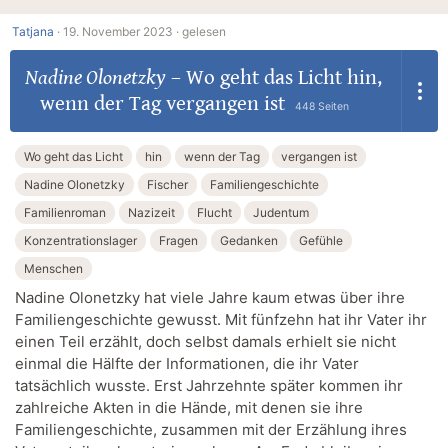
Tatjana
·
19. November 2023 ·
gelesen
Nadine Olonetzky
–
Wo geht das Licht hin,
wenn der Tag vergangen ist
448 Seiten
Wo geht das Licht
hin
wenn der Tag
vergangen ist
Nadine Olonetzky
Fischer
Familiengeschichte
Familienroman
Nazizeit
Flucht
Judentum
Konzentrationslager
Fragen
Gedanken
Gefühle
Menschen
Nadine Olonetzky hat viele Jahre kaum etwas über ihre
Familiengeschichte gewusst. Mit fünfzehn hat ihr Vater ihr
einen Teil erzählt, doch selbst damals erhielt sie nicht
einmal die Hälfte der Informationen, die ihr Vater
tatsächlich wusste. Erst Jahrzehnte später kommen ihr
zahlreiche Akten in die Hände, mit denen sie ihre
Familiengeschichte, zusammen mit der Erzählung ihres