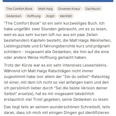
The Comfort Book
Matt Haig
Droemer Knaur
Sachbuch
Gedanken
Hoffnung
Angst
Identität
"The Comfort Book" ist ein sehr kurzweiliges Buch. Ich
habe ungefähr zwei Stunden gebraucht, um es zu lesen,
weil es aus sehr kurzen (oft nur aus ein paar Zeilen
bestehenden) Kapiteln besteht, die Matt Haigs Weisheiten,
Lieblingszitate und Erfahrungsberichte kurz und prägnant
schildern - insgesamt alle Gedanken, die ihm auf die eine
oder andere Weise Hoffnung gemacht haben.
Trotz der Kürze war es ein sehr intensives Leseerlebnis.
Während ich Matt Haigs Ratschlägen nicht immer
zugestimmt habe (vor allem der "Sei du selbst"-Ratschlag
ist einer, mit dem ich nicht so viel anfangen kann und den
ich persönlich lieber durch "Sei die beste Version deiner
Selbst" ersetze), hat es mir insgesamt tatsächlich
erstaunlich viel Trost gegeben, seine Gedanken zu lesen.
Das liegt teils an seinem wunderschönen Schreibstil, teils
daran, dass ich mich mit einigen Dingen gut identifizieren