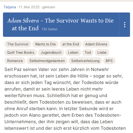
Tatjana
·
11. Mai 2025 ·
gelesen
Adam Silvera
–
The Survivor Wants to Die
at the End
720 Seiten
The Survivor
Wants to Die
at the End
Adam Silvera
Quill Tree Books
Jugendbuch
Leben
Tod
Liebe
Romanze
Selbstmordgedanken
Selbstverletzung
BPS
Seit Paz seinen Vater vor zehn Jahren in Notwehr
erschossen hat, ist sein Leben die Hölle – sogar so sehr,
dass er sich jeden Tag wünscht, der Todesbote würde
anrufen, damit er sein leeres Leben nicht mehr
weiterführen muss. Schließlich hat er genug und
beschließt, dem Todesboten zu beweisen, dass er auch
ohne Anruf sterben kann. In letzter Sekunde wird er
jedoch von Alano gerettet, dem Erben des Todesboten-
Unternehmens, der ihm zeigen will, dass das Leben
lebenswert ist und der sich erst kürzlich vom Todesboten