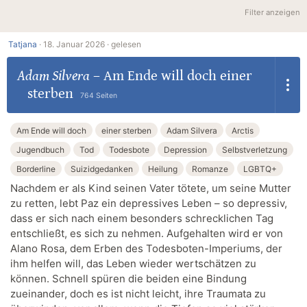
Filter anzeigen
Tatjana
·
18. Januar 2026 ·
gelesen
Adam Silvera
–
Am Ende will doch einer
sterben
764 Seiten
Am Ende will doch
einer sterben
Adam Silvera
Arctis
Jugendbuch
Tod
Todesbote
Depression
Selbstverletzung
Borderline
Suizidgedanken
Heilung
Romanze
LGBTQ+
Nachdem er als Kind seinen Vater tötete, um seine Mutter
zu retten, lebt Paz ein depressives Leben – so depressiv,
dass er sich nach einem besonders schrecklichen Tag
entschließt, es sich zu nehmen. Aufgehalten wird er von
Alano Rosa, dem Erben des Todesboten-Imperiums, der
ihm helfen will, das Leben wieder wertschätzen zu
können. Schnell spüren die beiden eine Bindung
zueinander, doch es ist nicht leicht, ihre Traumata zu