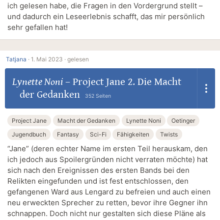
ich gelesen habe, die Fragen in den Vordergrund stellt –
und dadurch ein Leseerlebnis schafft, das mir persönlich
sehr gefallen hat!
Tatjana
·
1. Mai 2023 ·
gelesen
Lynette Noni
–
Project Jane 2. Die Macht
der Gedanken
352 Seiten
Project Jane
Macht der Gedanken
Lynette Noni
Oetinger
Jugendbuch
Fantasy
Sci-Fi
Fähigkeiten
Twists
“Jane” (deren echter Name im ersten Teil herauskam, den
ich jedoch aus Spoilergründen nicht verraten möchte) hat
sich nach den Ereignissen des ersten Bands bei den
Relikten eingefunden und ist fest entschlossen, den
gefangenen Ward aus Lengard zu befreien und auch einen
neu erweckten Sprecher zu retten, bevor ihre Gegner ihn
schnappen. Doch nicht nur gestalten sich diese Pläne als