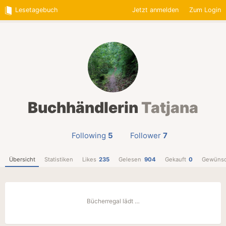
Lesetagebuch
Jetzt anmelden
Zum Login
Buchhändlerin
Tatjana
Following
5
Follower
7
Übersicht
Statistiken
Likes
235
Gelesen
904
Gekauft
0
Gewünsc
Bücherregal lädt …