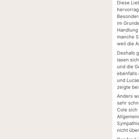
Diese Lie
hervorrag
Besondere
im Grunde,
Handlung 
manche Sz
weil die 
Deshalb g
lasen sich
und die G
ebenfalls 
und Lucas
zeigte be
Anders wa
sehr schne
Cole sich
Allgemein
Sympathie
nicht übe