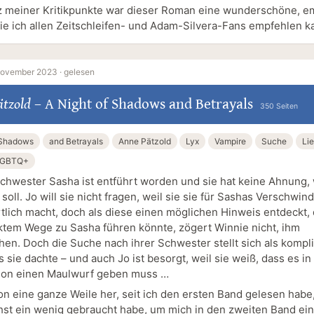
z meiner Kritikpunkte war dieser Roman eine wunderschöne, e
die ich allen Zeitschleifen- und Adam-Silvera-Fans empfehlen k
November 2023 ·
gelesen
ätzold
–
A Night of Shadows and Betrayals
350 Seiten
 Shadows
and Betrayals
Anne Pätzold
Lyx
Vampire
Suche
Li
GBTQ+
chwester Sasha ist entführt worden und sie hat keine Ahnung, 
 soll. Jo will sie nicht fragen, weil sie sie für Sashas Verschwin
tlich macht, doch als diese einen möglichen Hinweis entdeckt, 
ektem Wege zu Sasha führen könnte, zögert Winnie nicht, ihm
en. Doch die Suche nach ihrer Schwester stellt sich als kompli
s sie dachte – und auch Jo ist besorgt, weil sie weiß, dass es in
ion einen Maulwurf geben muss …
hon eine ganze Weile her, seit ich den ersten Band gelesen hab
hst ein wenig gebraucht habe, um mich in den zweiten Band ei