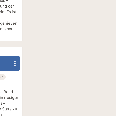
hes –
rund der
n. Es ist
 genießen,
n, aber
in
ie Band
in riesiger
s –
e Stars zu
n