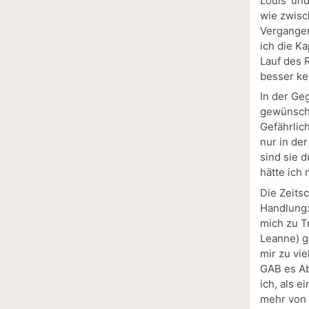
Louis’ un
wie zwisc
Vergangen
ich die Ka
Lauf des 
besser ke
In der Ge
gewünscht
Gefährlich
nur in de
sind sie 
hätte ich
Die Zeitsc
Handlung:
mich zu T
Leanne) g
mir zu vi
GAB es Ab
ich, als e
mehr von