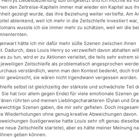
d Henrys Liebesbeziehung süß umgesetzt und ich mochte es vor
hen den Zeitreise-Kapiteln immer mal wieder ein Kapitel aus ih
heit gezeigt wurde, das ihre Beziehung weiter vertiefte. Am A
pitel ablenkend, weil ich mehr in die Zeitschleife investiert war
Romans wusste ich sie immer mehr zu schätzen, weil wir die be
nnenlernten.
genwart hätte ich mir dafür mehr süße Szenen zwischen ihnen
. Dadurch, dass Louis Henry so verzweifelt davon abhalten will
es zu tun, wird er zu Aktionen verleitet, die teils sehr extrem s
r jeweiligen Zeitschleife als problematisch angesprochen werde
durchaus verständlich, wenn man den Kontext bedenkt, doch tr
 mir gewünscht, sie wären nicht irgendwann vergessen worden.
hleife selbst ist gleichzeitig der stärkste und schwächste Teil d
 Sie hat (vor allem gegen Ende) für viele emotionale Szenen ge
ränen rührten und meinen Lieblingscharakteren (Dylan und Gr
ewichtige Szenen gaben, die mir sehr gefielen. Doch insgesam
ele Wiederholungen ohne genug kreative Abweichungen davon. 
weichungen (lustigerweise hatte Louis sehr oft genau dieselbe
ine neue Zeitschleife startete), aber es hätte meiner Meinung n
 ihnen geben können.