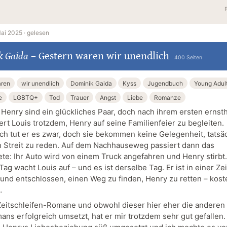
ai 2025 ·
gelesen
k Gaida
–
Gestern waren wir unendlich
400 Seiten
aren
wir unendlich
Dominik Gaida
Kyss
Jugendbuch
Young Adul
e
LGBTQ+
Tod
Trauer
Angst
Liebe
Romanze
 Henry sind ein glückliches Paar, doch nach ihrem ersten ernst
ert Louis trotzdem, Henry auf seine Familienfeier zu begleiten.
ich tut er es zwar, doch sie bekommen keine Gelegenheit, tatsä
n Streit zu reden. Auf dem Nachhauseweg passiert dann das
te: Ihr Auto wird von einem Truck angefahren und Henry stirbt
ag wacht Louis auf – und es ist derselbe Tag. Er ist in einer Zei
und entschlossen, einen Weg zu finden, Henry zu retten – kost
…
 Zeitschleifen-Romane und obwohl dieser hier eher die anderen
ns erfolgreich umsetzt, hat er mir trotzdem sehr gut gefallen. 