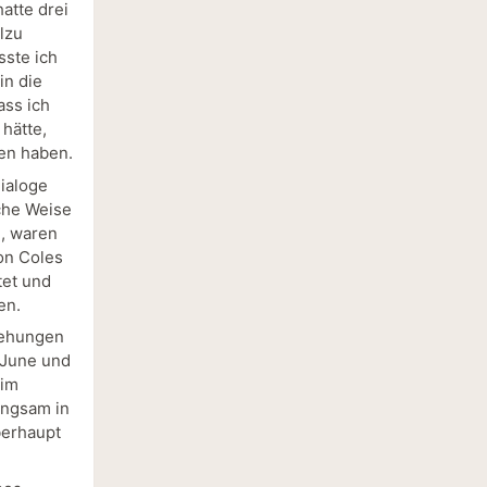
atte drei
lzu
sste ich
in die
ass ich
hätte,
sen haben.
Dialoge
sche Weise
n, waren
von Coles
tet und
en.
iehungen
s June und
 im
angsam in
berhaupt