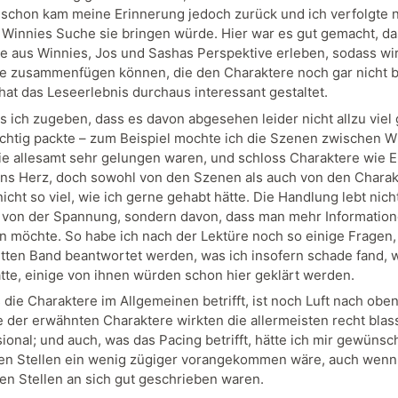
 schon kam meine Erinnerung jedoch zurück und ich verfolgte n
Winnies Suche sie bringen würde. Hier war es gut gemacht, da
e aus Winnies, Jos und Sashas Perspektive erleben, sodass wir
le zusammenfügen können, die den Charaktere noch gar nicht 
hat das Leseerlebnis durchaus interessant gestaltet.
 ich zugeben, dass es davon abgesehen leider nicht allzu viel
ichtig packte – zum Beispiel mochte ich die Szenen zwischen W
die allesamt sehr gelungen waren, und schloss Charaktere wie El
 ins Herz, doch sowohl von den Szenen als auch von den Chara
nicht so viel, wie ich gerne gehabt hätte. Die Handlung lebt nich
von der Spannung, sondern davon, dass man mehr Informatio
möchte. So habe ich nach der Lektüre noch so einige Fragen,
ritten Band beantwortet werden, was ich insofern schade fand, w
atte, einige von ihnen würden schon hier geklärt werden.
die Charaktere im Allgemeinen betrifft, ist noch Luft nach oben
der erwähnten Charaktere wirkten die allermeisten recht blas
ional; und auch, was das Pacing betrifft, hätte ich mir gewünsch
n Stellen ein wenig zügiger vorangekommen wäre, auch wenn 
n Stellen an sich gut geschrieben waren.