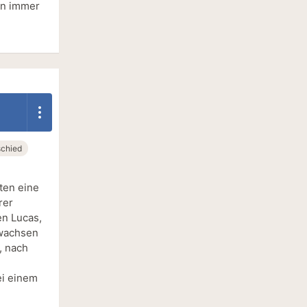
en immer
chied
rten eine
rer
en Lucas,
uwachsen
, nach
ei einem