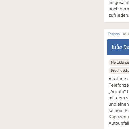
Insgesamt
noch gern
zufrieden
Tatjana
·
18. 
Julia De
Herzklangst
Freundscha
Als June a
Telefonzel
„Anrufe“ 
mit dem si
und einen
seinem Pr
Kapuzenty
Autounfal