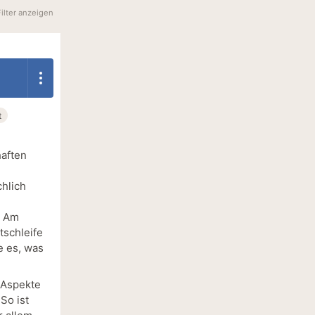
Filter anzeigen
t
haften
chlich
. Am
tschleife
e es, was
 Aspekte
So ist