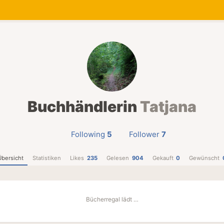
Buchhändlerin
Tatjana
Following
5
Follower
7
Übersicht
Statistiken
Likes
235
Gelesen
904
Gekauft
0
Gewünscht
Bücherregal lädt …