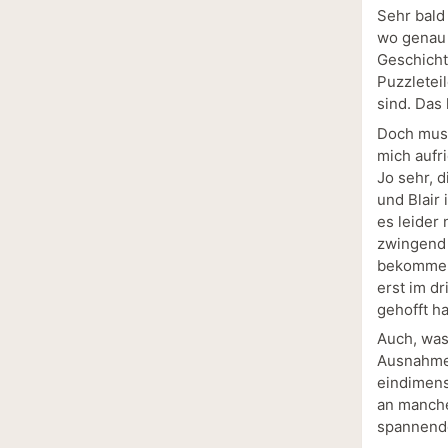
Sehr bald
wo genau 
Geschicht
Puzzletei
sind. Das 
Doch muss
mich aufr
Jo sehr, 
und Blair
es leider 
zwingend 
bekommen 
erst im d
gehofft h
Auch, was 
Ausnahme 
eindimens
an manche
spannende