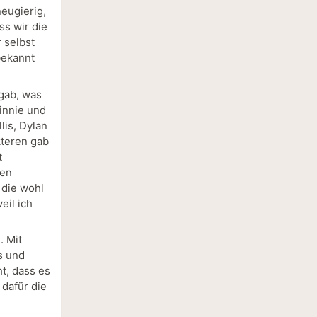
eugierig,
ss wir die
 selbst
bekannt
 gab, was
innie und
lis, Dylan
kteren gab
t
nen
 die wohl
eil ich
. Mit
s und
t, dass es
dafür die