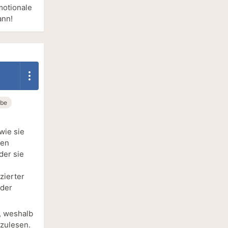
motionale
ann!
ebe
wie sie
den
der sie
zierter
 der
e, weshalb
nzulesen.