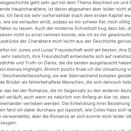
besgeschichte geht sehr gut mit dem Thema Abschied um und h
ende Hauptcharaktere, ist davon abgesehen aber leider nicht al
s. Ich fand sie
sehr
vorhersehbar (nach dem ersten Kapitel wu
 wie sie verlaufen wird), sodass es mir schwer fiel, mich völlig 
fallen zu lassen. Auch der moderne Schreibstil trug dazu bei, d
enen nicht so ernst nehmen konnte, wie ich es mir gewünscht 
Ausdrücke der Charaktere mich leicht aus der Geschichte geris
efiel mir Junes und Lucas’ Freundschaft wohl am besten; ihre 
 sehr natürlich, ihre Freundschaft entwickelte sich auf realisti
edichte und Truth-or-Dares, die die beiden ausgetauscht habe
ein kleines Highlight. Ähnlich positiv finde ich die Umsetzung 
’ Geschwisterbeziehung; sie war überraschend komplex gestal
ide Brüder als fehlerbehaftete Menschen, die sich dennoch lieb
r das bei der Romanze, die im Gegensatz zu den anderen Bez
ll verläuft, auch wenn es natürlich von Anfang an klar ist, das
 ineinander verlieben werden. Die Entwicklung ihrer Beziehung
en fand ich dabei durchaus gut (speziell, wie Coles Hass sich l
 verwandelte), aber die Romanze an sich konnte mich leider ü
rzeugen.