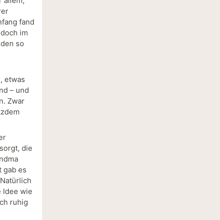
 allem,
rer
nfang fand
, doch im
iden so
, etwas
ind – und
n. Zwar
otzdem
er
sorgt, die
andma
t gab es
Natürlich
 Idee wie
ach ruhig