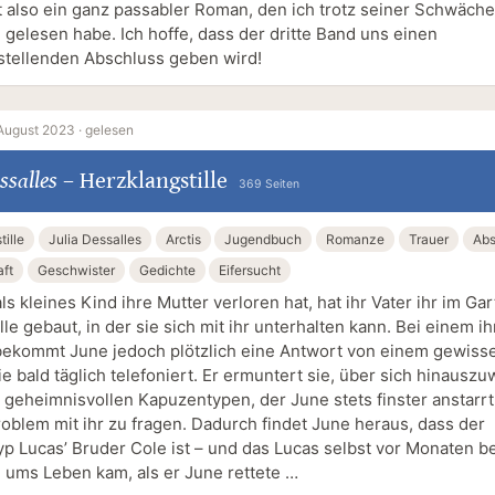
 also ein ganz passabler Roman, den ich trotz seiner Schwäch
 gelesen habe. Ich hoffe, dass der dritte Band uns einen
stellenden Abschluss geben wird!
August 2023 ·
gelesen
ssalles
–
Herzklangstille
369 Seiten
ille
Julia Dessalles
Arctis
Jugendbuch
Romanze
Trauer
Abs
ft
Geschwister
Gedichte
Eifersucht
ls kleines Kind ihre Mutter verloren hat, hat ihr Vater ihr im Ga
le gebaut, in der sie sich mit ihr unterhalten kann. Bei einem ih
bekommt June jedoch plötzlich eine Antwort von einem gewiss
e bald täglich telefoniert. Er ermuntert sie, über sich hinausz
 geheimnisvollen Kapuzentypen, der June stets finster anstarrt
oblem mit ihr zu fragen. Dadurch findet June heraus, dass der
p Lucas’ Bruder Cole ist – und das Lucas selbst vor Monaten b
l ums Leben kam, als er June rettete …