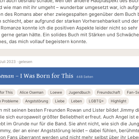
ich auch deshalb schade, weil der andere Hauptaspekt des Buc
d wie man mit ihr umgeht – wunderbar umgesetzt war, ich aufg
 des Romans aber eher zwiegespalten gegenüber dem Buch bi
n schlecht, aber aufgrund der starken Vorhersehbarkeit und der
 Romanze konnte ich die positiven Aspekte leider nicht so sehr
s gerne getan hätte. Ein solides Buch mit Stärken und Schwäche
nes, das mich vollauf begeistern konnte.
Juli 2023 ·
gelesen
Oseman
–
I Was Born for This
448 Seiten
for This
Alice Oseman
Loewe
Jugendbuch
Freundschaft
Fan-Se
e Probleme
Angststörung
Liebe
Leben
LGBTQ+
Highlight
mit seinen besten Freunden Rowan und Lister bildet Jimmy d
ie sich europaweit größter Beliebtheit erfreut. Auch Angel ist e
bt im Grunde nur für die Band. Sie ahnt nicht, wie sich die Jung
Jimmy, der an einer Angststörung leidet – dabei fühlen, berühmt
 von Fans überrannt werden und nicht mehr selbst über ihr Lebe