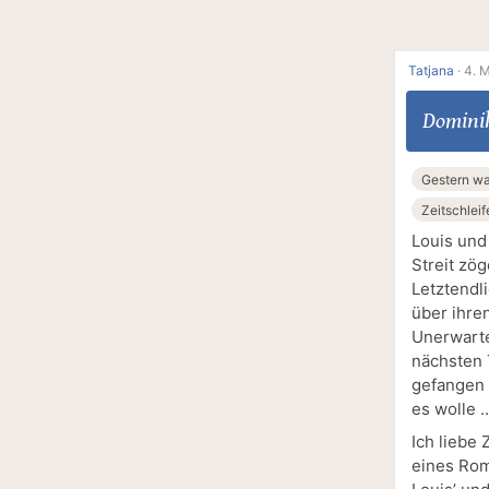
Tatjana
·
4. M
Domini
Gestern w
Zeitschleif
Louis und
Streit zög
Letztendl
über ihre
Unerwarte
nächsten T
gefangen 
es wolle 
Ich liebe
eines Roma