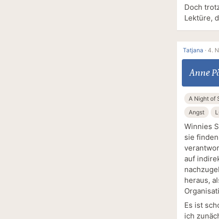
Doch trot
Lektüre, 
Tatjana
·
4. 
Anne P
A Night of
Angst
L
Winnies S
sie finden
verantwor
auf indir
nachzugeh
heraus, al
Organisat
Es ist sc
ich zunäc