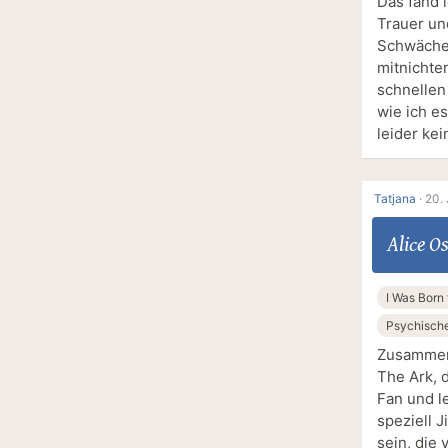
Das fand 
Trauer un
Schwächen
mitnichte
schnellen
wie ich e
leider kei
Tatjana
·
20. 
Alice 
I Was Born 
Psychisch
Zusammen 
The Ark, d
Fan und le
speziell 
sein, die