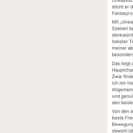
cineastis
sticht er 
Fantasyro
Mit „cinea
Szenen tat
denkwürdi
liebster T
meiner ab
besonders
Das liegt
Hauptchar
Zwar find
ich mir h
Allgemein
und genui
den beide
Von den a
beste Fre
Bewegung 
obwohl ic