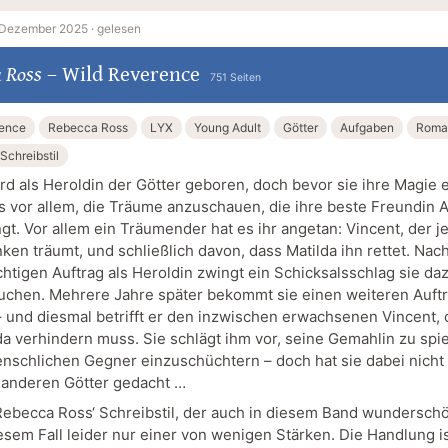
 Dezember 2025 ·
gelesen
 Ross
–
Wild Reverence
751 Seiten
rence
Rebecca Ross
LYX
Young Adult
Götter
Aufgaben
Roma
Schreibstil
ird als Heroldin der Götter geboren, doch bevor sie ihre Magie 
es vor allem, die Träume anzuschauen, die ihre beste Freundin A
ngt. Vor allem ein Träumender hat es ihr angetan: Vincent, der 
ken träumt, und schließlich davon, dass Matilda ihn rettet. Nac
chtigen Auftrag als Heroldin zwingt ein Schicksalsschlag sie daz
uchen. Mehrere Jahre später bekommt sie einen weiteren Auftr
– und diesmal betrifft er den inzwischen erwachsenen Vincent,
da verhindern muss. Sie schlägt ihm vor, seine Gemahlin zu spi
nschlichen Gegner einzuschüchtern – doch hat sie dabei nicht 
 anderen Götter gedacht …
 Rebecca Ross‘ Schreibstil, der auch in diesem Band wunderschön
esem Fall leider nur einer von wenigen Stärken. Die Handlung is