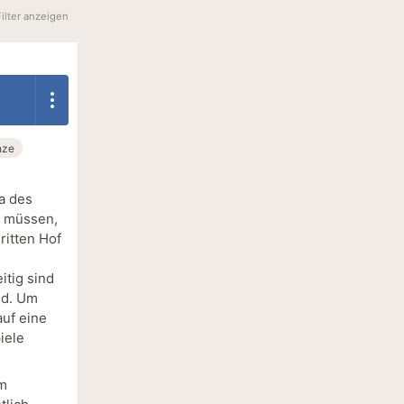
Filter anzeigen
nze
a des
n müssen,
ritten Hof
itig sind
nd. Um
auf eine
iele
em