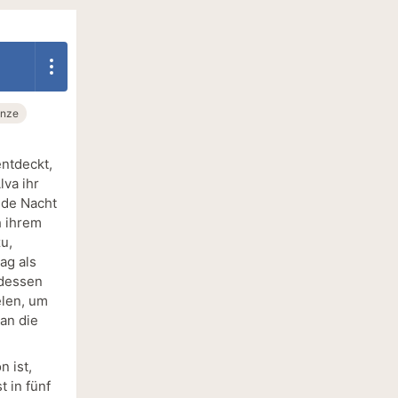
nze
entdeckt,
lva ihr
jede Nacht
h ihrem
u,
ag als
 dessen
elen, um
an die
 ist,
t in fünf