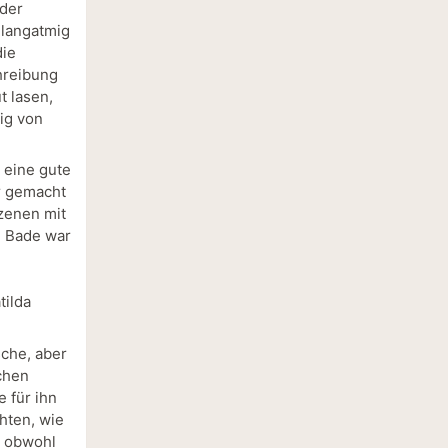
 der
 langatmig
die
chreibung
t lasen,
ig von
 eine gute
r gemacht
Szenen mit
. Bade war
tilda
sche, aber
chen
e für ihn
hten, wie
, obwohl