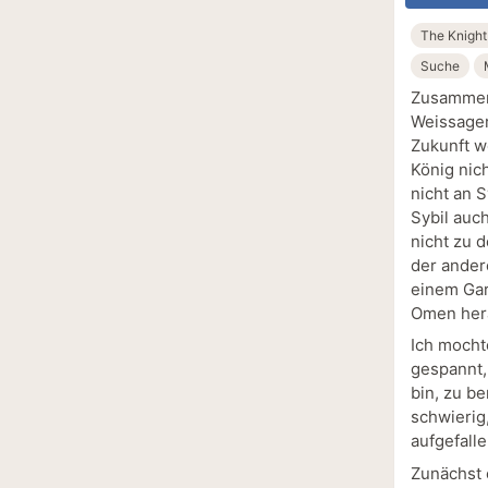
The Knight
Suche
Zusammen 
Weissager
Zukunft w
König nic
nicht an 
Sybil auc
nicht zu 
der ander
einem Gar
Omen her
Ich mocht
gespannt,
bin, zu be
schwierig,
aufgefalle
Zunächst 