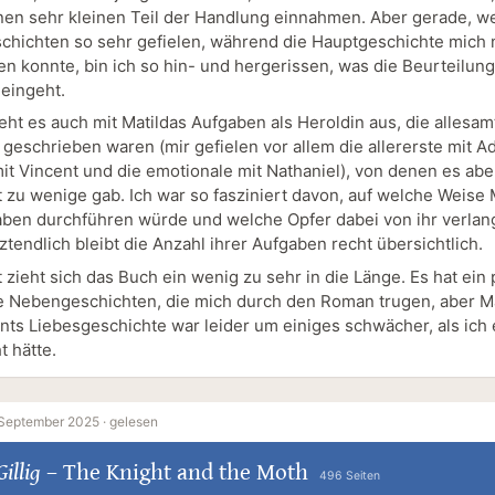
inen sehr kleinen Teil der Handlung einnahmen. Aber gerade, we
hichten so sehr gefielen, während die Hauptgeschichte mich 
n konnte, bin ich so hin- und hergerissen, was die Beurteilung
eingeht.
eht es auch mit Matildas Aufgaben als Heroldin aus, die allesam
geschrieben waren (mir gefielen vor allem die allererste mit Ad
mit Vincent und die emotionale mit Nathaniel), von denen es abe
 zu wenige gab. Ich war so fasziniert davon, auf welche Weise 
aben durchführen würde und welche Opfer dabei von ihr verla
ztendlich bleibt die Anzahl ihrer Aufgaben recht übersichtlich.
zieht sich das Buch ein wenig zu sehr in die Länge. Es hat ein 
e Nebengeschichten, die mich durch den Roman trugen, aber Ma
nts Liebesgeschichte war leider um einiges schwächer, als ich 
 hätte.
 September 2025 ·
gelesen
illig
–
The Knight and the Moth
496 Seiten