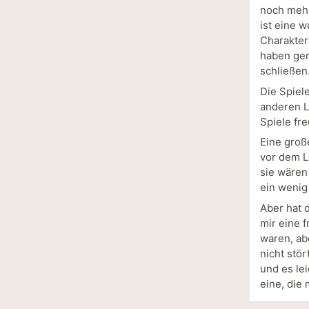
noch mehr
ist eine 
Charakter
haben gen
schließen
Die Spiel
anderen Le
Spiele fr
Eine groß
vor dem Le
sie wären 
ein wenig
Aber hat 
mir eine 
waren, ab
nicht stör
und es le
eine, die 