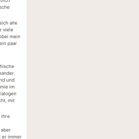
tlich
ische
sich alle
e viele
obei mein
ein paar
thische
nander.
and und
emie im
Dialogen
ht, mit
 ihre
 aber
t er immer