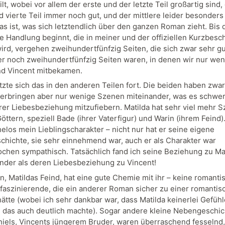
ilt, wobei vor allem der erste und der letzte Teil großartig sind,
d vierte Teil immer noch gut, und der mittlere leider besonders
as ist, was sich letztendlich über den ganzen Roman zieht. Bis 
he Handlung beginnt, die in meiner und der offiziellen Kurzbes
ird, vergehen zweihundertfünfzig Seiten, die sich zwar sehr gu
r noch zweihundertfünfzig Seiten waren, in denen wir nur wen
nd Vincent mitbekamen.
zte sich das in den anderen Teilen fort. Die beiden haben zwar
erbringen aber nur wenige Szenen miteinander, was es schwe
ihrer Liebesbeziehung mitzufiebern. Matilda hat sehr viel mehr 
öttern, speziell Bade (ihrer Vaterfigur) und Warin (ihrem Feind)
elos mein Lieblingscharakter – nicht nur hat er seine eigene
hichte, sie sehr einnehmend war, auch er als Charakter war
chen sympathisch. Tatsächlich fand ich seine Beziehung zu Ma
ender als deren Liebesbeziehung zu Vincent!
n, Matildas Feind, hat eine gute Chemie mit ihr – keine romanti
 faszinierende, die ein anderer Roman sicher zu einer romantis
ätte (wobei ich sehr dankbar war, dass Matilda keinerlei Gefühl
 das auch deutlich machte). Sogar andere kleine Nebengeschic
niels, Vincents jüngerem Bruder, waren überraschend fesselnd