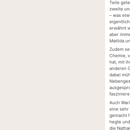
Teile gete
zweite un
– was etw
eigentlic
erwähnt w
aber imme
Matilda u
Zudem set
Chemie, v
hat, mit 
anderen G
dabei müh
Nebengesc
ausgespro
faszinier
Auch Wari
eine sehr
gemacht h
hegte und
die Natha