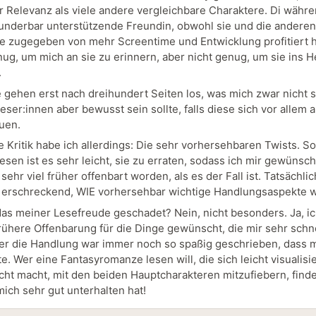
 Relevanz als viele andere vergleichbare Charaktere. Di wäh
wunderbar unterstützende Freundin, obwohl sie und die anderen
e zugegeben von mehr Screentime und Entwicklung profitiert h
ug, um mich an sie zu erinnern, aber nicht genug, um sie ins H
.
e gehen erst nach dreihundert Seiten los, was mich zwar nicht s
ser:innen aber bewusst sein sollte, falls diese sich vor allem a
euen.
e Kritik habe ich allerdings: Die sehr vorhersehbaren Twists. S
sen ist es sehr leicht, sie zu erraten, sodass ich mir gewünscht
sehr viel früher offenbart worden, als es der Fall ist. Tatsächli
 erschreckend, WIE vorhersehbar wichtige Handlungsaspekte 
das meiner Lesefreude geschadet? Nein, nicht besonders. Ja, ic
frühere Offenbarung für die Dinge gewünscht, die mir sehr schne
er die Handlung war immer noch so spaßig geschrieben, dass 
te. Wer eine Fantasyromanze lesen will, die sich leicht visualisi
icht macht, mit den beiden Hauptcharakteren mitzufiebern, finde
mich sehr gut unterhalten hat!