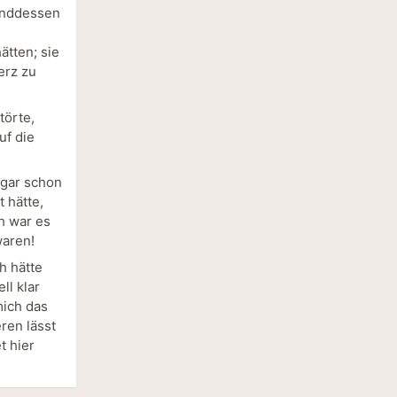
renddessen
ätten; sie
erz zu
törte,
uf die
ogar schon
 hätte,
ch war es
waren!
h hätte
ll klar
mich das
eren lässt
t hier