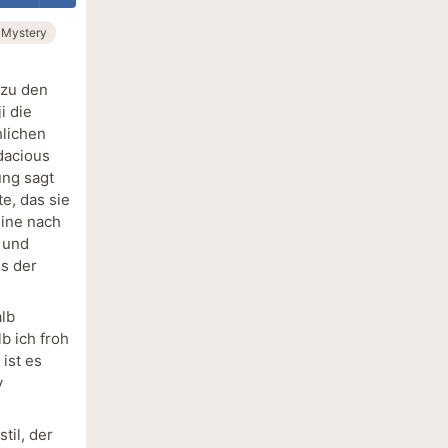
Mystery
 zu den
i die
hlichen
ndacious
ung sagt
e, das sie
eine nach
e und
s der
alb
b ich froh
 ist es
v
til, der