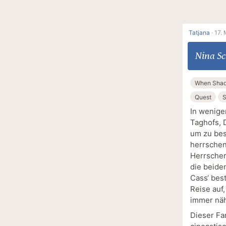
Tatjana
·
17. 
Nina Sc
When Sha
Quest
S
In wenige
Taghofs, 
um zu bes
herrschen 
Herrscher
die beide
Cass‘ bes
Reise auf
immer näh
Dieser Fa