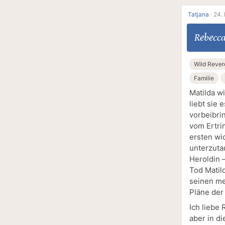
Tatjana
·
24.
Rebecca
Wild Reve
Familie
Matilda w
liebt sie 
vorbeibri
vom Ertrin
ersten wi
unterzuta
Heroldin 
Tod Matil
seinen me
Pläne der
Ich liebe
aber in di