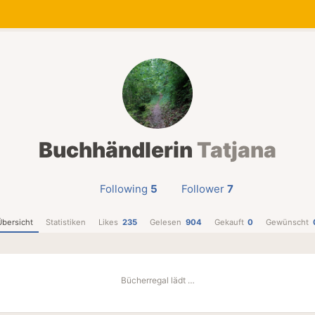
Buchhändlerin
Tatjana
Following
5
Follower
7
Übersicht
Statistiken
Likes
235
Gelesen
904
Gekauft
0
Gewünscht
Bücherregal lädt …