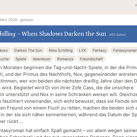
März 2026 ·
gelesen
hilling
–
When Shadows Darken the Sun
465 Seiten
dows
Darken The Sun
Nina Schilling
LYX
Fantasy
Fantasyroma
uche
Spiele
Abenteuer
Romanze
Freundschaft
n Monaten beginnen die Tag-und-Nacht-Spiele, in der die Prim
Di, und der Primus des Nachthofs, Nox, gegeneinander antrete
timmen, wer von beiden die nächsten dreißig Jahre über den D
wird. Begleitet wird Di von ihrer Zofe Cass, die die unsichere
in unterstützt und Nox in seine Schranken weisen will. Gleichze
n fasziniert voneinander, sich wohl bewusst, dass sie Feinde si
ten Freund von einem Fluch zu retten, machen die beiden sich 
, in der sie sich näher kennenlernen, während das Datum der Sp
er rückt …
ntasyroman hat einfach Spaß gemacht – vor allem wegen sein