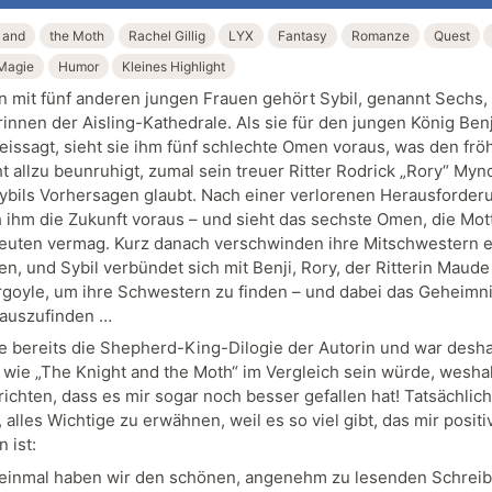
 and
the Moth
Rachel Gillig
LYX
Fantasy
Romanze
Quest
Magie
Humor
Kleines Highlight
mit fünf anderen jungen Frauen gehört Sybil, genannt Sechs,
innen der Aisling-Kathedrale. Als sie für den jungen König Benj
eissagt, sieht sie ihm fünf schlechte Omen voraus, was den frö
ht allzu beunruhigt, zumal sein treuer Ritter Rodrick „Rory“ My
Sybils Vorhersagen glaubt. Nach einer verlorenen Herausforder
h ihm die Zukunft voraus – und sieht das sechste Omen, die Mott
deuten vermag. Kurz danach verschwinden ihre Mitschwestern 
en, und Sybil verbündet sich mit Benji, Rory, der Ritterin Maud
goyle, um ihre Schwestern zu finden – und dabei das Geheimni
auszufinden …
e bereits die Shepherd-King-Dilogie der Autorin und war desh
 wie „The Knight and the Moth“ im Vergleich sein würde, weshal
richten, dass es mir sogar noch besser gefallen hat! Tatsächlich
 alles Wichtige zu erwähnen, weil es so viel gibt, das mir positi
n ist:
einmal haben wir den schönen, angenehm zu lesenden Schreibs