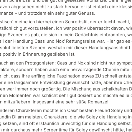
chen Schreibstil und der gut umgesetzten Romanze. Denn eigen
davon abgesehen nicht zu stark hervor, er ist einfach eine klass
manze – und trotzdem ein sehr guter Genuss.
stisch“ meine ich hierbei einen Schreibstil, der er leicht macht, 
sächlich gut vorzustellen. Ich war positiv überrascht davon, wi
ge Szenen es gab, die sich in mein Gedächtnis einbrannten, w
eil der Handlung Cass‘ und Nox‘ Rettungsreise war. Hier gab es 
solut liebsten Szenen, weshalb mir dieser Handlungsabschnitt
 positiv in Erinnerung geblieben ist.
 auch an den Protagonisten: Cass und Nox sind nicht nur sympa
aktere, sondern haben auch eine hervorragende Chemie mitei
e ich, dass ihre anfängliche Faszination etwas ZU schnell entst
ier eine langsamere Entwicklung gewünscht hätte, aber ihre Ch
en war immer noch großartig. Die Mischung aus schalkhaften 
nen Momenten war schlicht sehr gut dosiert und machte es leic
n mitzufiebern. Insgesamt eine sehr süße Romanze!
nderen Charakteren mochte ich Cass‘ besten Freund Soley und
undin Di am meisten. Charaktere, die wie Soley die Handlung in
setzen, sind oft erstaunlich unwichtig für die Handlung selbst,
h mir durchaus mehr Screentime für Soley gewünscht hätte, ha