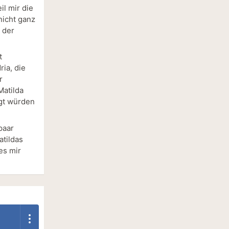
il mir die
nicht ganz
 der
t
ria, die
r
Matilda
ngt würden
paar
tildas
es mir