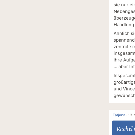
sie nur e
Nebengesc
überzeuge
Handlung 
Ähnlich si
spannend 
zentrale 
insgesamt
ihre Aufg
… aber let
Insgesamt 
großartig
und Vince
gewünscht
Tatjana
·
13.
Rachel G