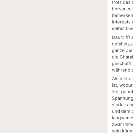
trotz des
hervor, w
bemerkensw
Interests
selbst bli
Das triff
gefallen,
ganze Zeit
die Chara
geschafft
während d
Als letzt
ist, wodur
Zeit genu
Spannungs
stark – a
und dem p
langsames
zwar imme
sein könne