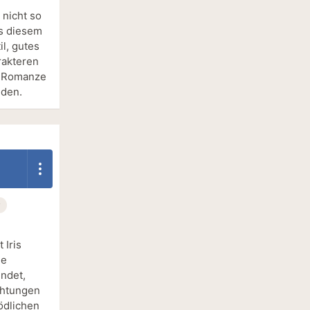
 nicht so
us diesem
l, gutes
rakteren
r Romanze
nden.
y
 Iris
ie
ndet,
chtungen
tödlichen