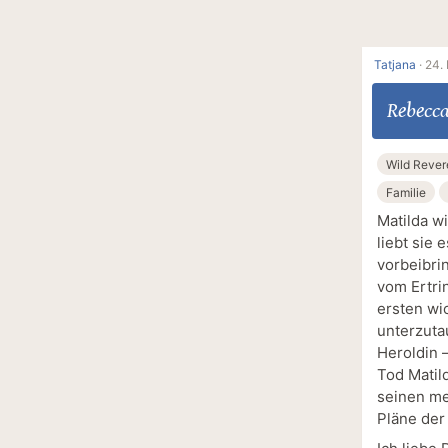
Tatjana
·
24.
Rebecca
Wild Reve
Familie
Matilda w
liebt sie 
vorbeibri
vom Ertrin
ersten wi
unterzuta
Heroldin 
Tod Matil
seinen me
Pläne der