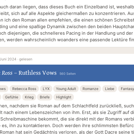
uch daran liegen, dass dieses Buch ein Einzelband ist, weshalb
bleibt, sich auf alle Aspekte gleichermaßen zu konzentrieren. A
n ich den Roman allen empfehlen, die einen schönen Schreibsti
ding und eine spaßige Dynamik zwischen den beiden Hauptcha
ch diejenigen, die schnelleres Pacing in der Handlung und de
n, werden wahrscheinlich woanders eine passende Lektüre fi
Juni 2024 ·
gelesen
 Ross
–
Ruthless Vows
560 Seiten
Vows
Rebecca Ross
LYX
Young Adult
Romanze
Liebe
Fantas
Gefühle
Krieg
Briefe
Highlight
en, nachdem sie Roman auf dem Schlachtfeld zurückließ, sucht
t nach einem Lebenszeichen von ihm. Erst, als sie Zugriff auf d
Schreibmaschine bekommt, die sie direkt mit der Romans verbi
ie es, ihn zu kontaktieren. Doch werden ihre schlimmsten Befür
: Roman hat sein Gedächtnis verloren, als der Gott Dacre seine 