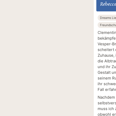
Rebecca
Dreams Li
Freundscha
Clementin
bekämpfen
Vesper-Br
scheitert 
Zuhause, i
die Albtr
und ihr Z
Gestalt u
seinem Ru
ihr schwe
Fall erfah
Nachdem mi
selbstver
muss ich 
obwohl er