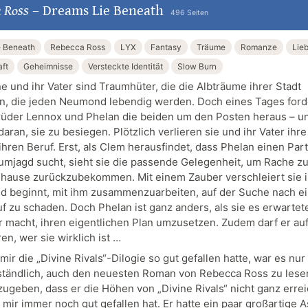
 Ross
–
Dreams Lie Beneath
496 Seiten
e Beneath
Rebecca Ross
LYX
Fantasy
Träume
Romanze
Lie
ft
Geheimnisse
Versteckte Identität
Slow Burn
e und ihr Vater sind Traumhüter, die die Albträume ihrer Stadt
, die jeden Neumond lebendig werden. Doch eines Tages ford
üder Lennox und Phelan die beiden um den Posten heraus – u
daran, sie zu besiegen. Plötzlich verlieren sie und ihr Vater ihre 
hren Beruf. Erst, als Clem herausfindet, dass Phelan einen Part
aumjagd sucht, sieht sie die passende Gelegenheit, um Rache z
uhause zurückzubekommen. Mit einem Zauber verschleiert sie 
nd beginnt, mit ihm zusammenzuarbeiten, auf der Suche nach 
f zu schaden. Doch Phelan ist ganz anders, als sie es erwartet
r macht, ihren eigentlichen Plan umzusetzen. Zudem darf er au
ren, wer sie wirklich ist …
r die „Divine Rivals“-Dilogie so gut gefallen hatte, war es nur
ständlich, auch den neuesten Roman von Rebecca Ross zu lese
zugeben, dass er die Höhen von „Divine Rivals“ nicht ganz errei
 mir immer noch gut gefallen hat. Er hatte ein paar großartige 