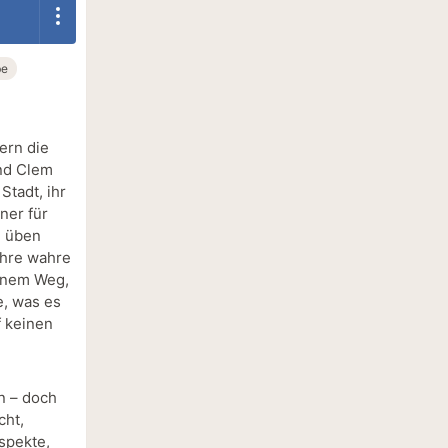
be
ern die
nd Clem
Stadt, ihr
ner für
u üben
ihre wahre
einem Weg,
e, was es
f keinen
n – doch
cht,
Aspekte,