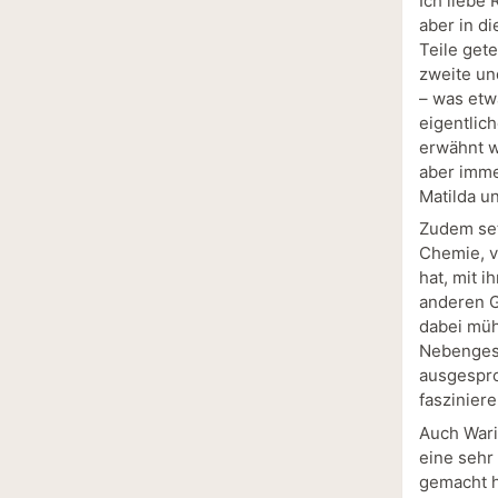
Ich liebe
aber in di
Teile gete
zweite un
– was etw
eigentlic
erwähnt w
aber imme
Matilda u
Zudem set
Chemie, v
hat, mit 
anderen G
dabei müh
Nebengesc
ausgespro
faszinier
Auch Wari
eine sehr
gemacht h