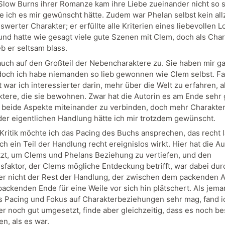
 Slow Burns ihrer Romanze kam ihre Liebe zueinander nicht so s
ie ich es mir gewünscht hätte. Zudem war Phelan selbst kein all
erter Charakter; er erfüllte alle Kriterien eines liebevollen L
 und hatte wie gesagt viele gute Szenen mit Clem, doch als Char
eb er seltsam blass.
t auch auf den Großteil der Nebencharaktere zu. Sie haben mir g
 doch ich habe niemanden so lieb gewonnen wie Clem selbst. Fa
 war ich interessierter darin, mehr über die Welt zu erfahren, a
ktere, die sie bewohnen. Zwar hat die Autorin es am Ende sehr 
, beide Aspekte miteinander zu verbinden, doch mehr Charakter
er eigentlichen Handlung hätte ich mir trotzdem gewünscht.
e Kritik möchte ich das Pacing des Buchs ansprechen, das recht
ch ein Teil der Handlung recht ereignislos wirkt. Hier hat die Au
tzt, um Clems und Phelans Beziehung zu vertiefen, und den
faktor, der Clems mögliche Entdeckung betrifft, war dabei du
ber nicht der Rest der Handlung, der zwischen dem packenden 
ackenden Ende für eine Weile vor sich hin plätschert. Als jema
 Pacing und Fokus auf Charakterbeziehungen sehr mag, fand i
r noch gut umgesetzt, finde aber gleichzeitig, dass es noch be
n, als es war.