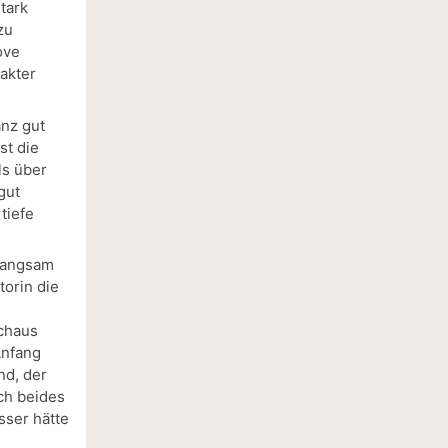
tark
zu
ove
akter
anz gut
st die
ls über
gut
tiefe
 langsam
torin die
rchaus
Anfang
nd, der
ch beides
sser hätte