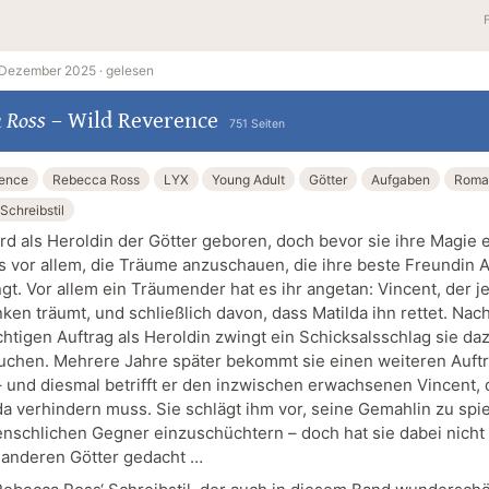
 Dezember 2025 ·
gelesen
 Ross
–
Wild Reverence
751 Seiten
rence
Rebecca Ross
LYX
Young Adult
Götter
Aufgaben
Roma
Schreibstil
ird als Heroldin der Götter geboren, doch bevor sie ihre Magie 
es vor allem, die Träume anzuschauen, die ihre beste Freundin A
ngt. Vor allem ein Träumender hat es ihr angetan: Vincent, der 
ken träumt, und schließlich davon, dass Matilda ihn rettet. Nac
chtigen Auftrag als Heroldin zwingt ein Schicksalsschlag sie daz
uchen. Mehrere Jahre später bekommt sie einen weiteren Auftr
– und diesmal betrifft er den inzwischen erwachsenen Vincent,
da verhindern muss. Sie schlägt ihm vor, seine Gemahlin zu spi
nschlichen Gegner einzuschüchtern – doch hat sie dabei nicht 
 anderen Götter gedacht …