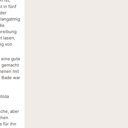
 ist,
t in fünf
 der
 langatmig
die
chreibung
t lasen,
ig von
 eine gute
r gemacht
Szenen mit
. Bade war
tilda
sche, aber
chen
e für ihn