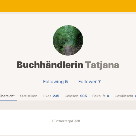
Buchhändlerin
Tatjana
Following
5
Follower
7
Übersicht
Statistiken
Likes
235
Gelesen
905
Gekauft
0
Gewünscht
Bücherregal lädt …