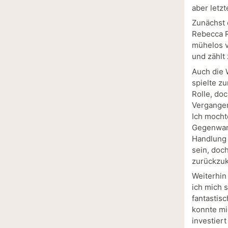
aber letzt
Zunächst 
Rebecca Ro
mühelos vo
und zählt
Auch die 
spielte z
Rolle, do
Vergangen
Ich mocht
Gegenwart
Handlung 
sein, doc
zurückzu
Weiterhin
ich mich 
fantastis
konnte mi
investier