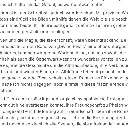
endlich hatte ich das Gefühl, es würde etwas fehlen.
einmal ist der Schreibstil jedoch wunderschön. Mit präzisen Wo
ss eindrückliche Bilder, mithilfe denen die Welt, die sie beschr
r mir aufbaute. Ihr Schreibstil gehört definitiv zu ihren größte
 zu meinen persönlichen Lieblingen.
Welt und die Magie, die sie erschafft, waren beeindruckend. Be
umindest im ersten Band von „Divine Rivals“ eine eher untergeo
ch hier bekommen wir genug Worldbuilding, um uns sowohl die
heit als auch die Gegenwart Azenors wunderbar vorstellen zu
e es, wie die Geschichte um die Albtraumfestung ihre Verbindu
 fand, und wie der Fluch, der Albträume lebendig macht, in de
umgesetzt wurde. Zwar scheint dieser Roman als Einzelband g
h hätte ich nichts dagegen, noch einmal in diese faszinierende 
kehren.
 ist Clem eine großartige und zugleich sympathische Protagonist
sehr gut hineinversetzen konnte. Ihre Freundschaft zu Phelan w
ch umgesetzt – mit Betonung auf „Freundschaft“, denn ihre Rom
ch nicht ganz überzeugen. Ich war sehr in die Beziehung der b
t und mochte so ziemlich alle Szenen, die sie miteinander hatte