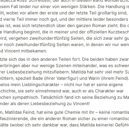
 Rebecca Ross‘ Schreibstil, der auch in diesem Band wunderschön
esem Fall leider nur einer von wenigen Stärken. Die Handlung is
ilt, wobei vor allem der erste und der letzte Teil großartig sind,
d vierte Teil immer noch gut, und der mittlere leider besonders
as ist, was sich letztendlich über den ganzen Roman zieht. Bis 
he Handlung beginnt, die in meiner und der offiziellen Kurzbes
ird, vergehen zweihundertfünfzig Seiten, die sich zwar sehr gu
r noch zweihundertfünfzig Seiten waren, in denen wir nur wen
nd Vincent mitbekamen.
zte sich das in den anderen Teilen fort. Die beiden haben zwar
erbringen aber nur wenige Szenen miteinander, was es schwe
ihrer Liebesbeziehung mitzufiebern. Matilda hat sehr viel mehr 
öttern, speziell Bade (ihrer Vaterfigur) und Warin (ihrem Feind)
elos mein Lieblingscharakter – nicht nur hat er seine eigene
hichte, sie sehr einnehmend war, auch er als Charakter war
chen sympathisch. Tatsächlich fand ich seine Beziehung zu Ma
ender als deren Liebesbeziehung zu Vincent!
n, Matildas Feind, hat eine gute Chemie mit ihr – keine romanti
 faszinierende, die ein anderer Roman sicher zu einer romantis
ätte (wobei ich sehr dankbar war, dass Matilda keinerlei Gefühl