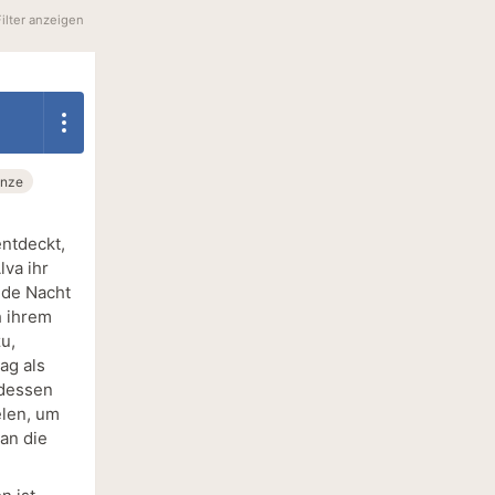
Filter anzeigen
nze
entdeckt,
lva ihr
jede Nacht
h ihrem
u,
ag als
 dessen
elen, um
an die