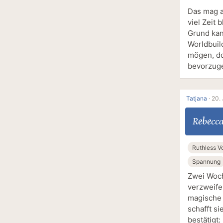
Das mag a
viel Zeit 
Grund kan
Worldbuil
mögen, do
bevorzuge
Tatjana
·
20. 
Rebecca
Ruthless 
Spannung
Zwei Woch
verzweifel
magische 
schafft s
bestätigt