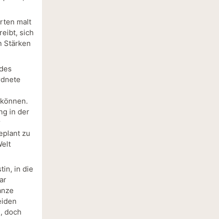
rten malt
eibt, sich
n Stärken
ides
rdnete
 können.
ng in der
r
eplant zu
Welt
in, in die
ar
anze
eiden
n, doch