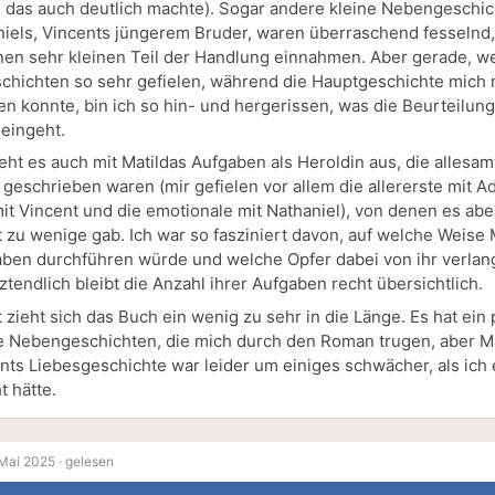
 das auch deutlich machte). Sogar andere kleine Nebengeschic
niels, Vincents jüngerem Bruder, waren überraschend fesselnd
inen sehr kleinen Teil der Handlung einnahmen. Aber gerade, we
hichten so sehr gefielen, während die Hauptgeschichte mich 
n konnte, bin ich so hin- und hergerissen, was die Beurteilung
eingeht.
eht es auch mit Matildas Aufgaben als Heroldin aus, die allesam
geschrieben waren (mir gefielen vor allem die allererste mit Ad
mit Vincent und die emotionale mit Nathaniel), von denen es abe
 zu wenige gab. Ich war so fasziniert davon, auf welche Weise 
aben durchführen würde und welche Opfer dabei von ihr verla
ztendlich bleibt die Anzahl ihrer Aufgaben recht übersichtlich.
zieht sich das Buch ein wenig zu sehr in die Länge. Es hat ein 
e Nebengeschichten, die mich durch den Roman trugen, aber Ma
nts Liebesgeschichte war leider um einiges schwächer, als ich 
 hätte.
Mai 2025 ·
gelesen