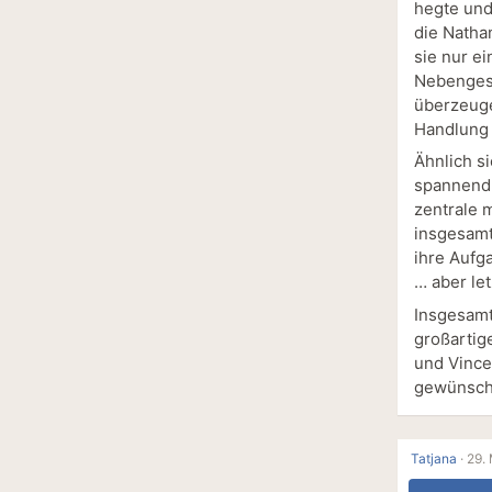
hegte und
die Natha
sie nur e
Nebengesc
überzeuge
Handlung 
Ähnlich si
spannend 
zentrale 
insgesamt
ihre Aufg
… aber let
Insgesamt 
großartig
und Vince
gewünscht
Tatjana
·
29. 