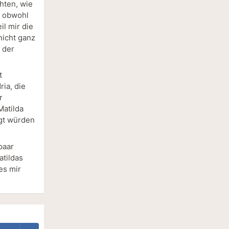
hten, wie
, obwohl
il mir die
nicht ganz
 der
t
ria, die
r
Matilda
ngt würden
paar
tildas
es mir