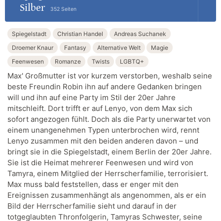
Silber
352 Seiten
Spiegelstadt
Christian Handel
Andreas Suchanek
Droemer Knaur
Fantasy
Alternative Welt
Magie
Feenwesen
Romanze
Twists
LGBTQ+
Max' Großmutter ist vor kurzem verstorben, weshalb seine
beste Freundin Robin ihn auf andere Gedanken bringen
will und ihn auf eine Party im Stil der 20er Jahre
mitschleift. Dort trifft er auf Lenyo, von dem Max sich
sofort angezogen fühlt. Doch als die Party unerwartet von
einem unangenehmen Typen unterbrochen wird, rennt
Lenyo zusammen mit den beiden anderen davon – und
bringt sie in die Spiegelstadt, einem Berlin der 20er Jahre.
Sie ist die Heimat mehrerer Feenwesen und wird von
Tamyra, einem Mitglied der Herrscherfamilie, terrorisiert.
Max muss bald feststellen, dass er enger mit den
Ereignissen zusammenhängt als angenommen, als er ein
Bild der Herrscherfamilie sieht und darauf in der
totgeglaubten Thronfolgerin, Tamyras Schwester, seine