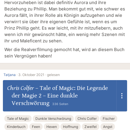
Hervorzuheben ist dabei definitiv Aurora und ihre
Beziehung zu Phillip. Man bekommt gut mit, wie schwer es
Aurora fällt, in ihrer Rolle als Königin aufzugehen und wie
verwirrt sie über ihre eigenen Gefühle ist, wenn es um
Prinz Phillip geht. Es war leicht, mit ihr mitzufiebern, auch
wenn ich mir gewünscht hätte, ein wenig mehr Szenen mit
ihr und Maleficent zu sehen.
Wer die Realverfilmung gemocht hat, wird an diesem Buch
sein Vergnügen haben!
Tatjana
·
3. Oktober 2021 ·
gelesen
Chris Colfer
–
Tale of Magic: Die Legende
der Magie 2 – Eine dunkle
Verschwörung
336 Seiten
Tale of Magic
Dunkle Verschwörung
Chris Colfer
Fischer
Kinderbuch
Feen
Hexen
Hoffnung
Zweifel
Angst