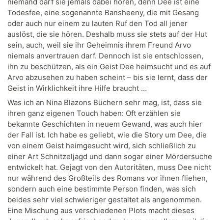
niemand darf sie jemals dabei hören, denn Dee ist eine
Todesfee, eine sogenannte Bansheeny, die mit Gesang
oder auch nur einem zu lauten Ruf den Tod all jener
auslöst, die sie hören. Deshalb muss sie stets auf der Hut
sein, auch, weil sie ihr Geheimnis ihrem Freund Arvo
niemals anvertrauen darf. Dennoch ist sie entschlossen,
ihn zu beschützen, als ein Geist Dee heimsucht und es auf
Arvo abzusehen zu haben scheint – bis sie lernt, dass der
Geist in Wirklichkeit ihre Hilfe braucht …
Was ich an Nina Blazons Büchern sehr mag, ist, dass sie
ihren ganz eigenen Touch haben: Oft erzählen sie
bekannte Geschichten in neuem Gewand, was auch hier
der Fall ist. Ich habe es geliebt, wie die Story um Dee, die
von einem Geist heimgesucht wird, sich schließlich zu
einer Art Schnitzeljagd und dann sogar einer Mördersuche
entwickelt hat. Gejagt von den Autoritäten, muss Dee nicht
nur während des Großteils des Romans vor ihnen fliehen,
sondern auch eine bestimmte Person finden, was sich
beides sehr viel schwieriger gestaltet als angenommen.
Eine Mischung aus verschiedenen Plots macht dieses