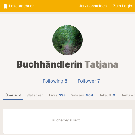
Lesetagebuch
Jetzt anmelden
Zum Login
Buchhändlerin
Tatjana
Following
5
Follower
7
Übersicht
Statistiken
Likes
235
Gelesen
904
Gekauft
0
Gewünsc
Bücherregal lädt …