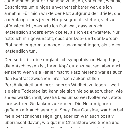
Jugendbuch sehr erfrischend zu lesen, vor allem, weil die
Geschichte um einiges unvorhersehbarer war, als ich
annahm. Für mich wirkte der Plot aufgrund der Briefe, die
am Anfang eines jeden Hauptsegments stehen, viel zu
offensichtlich, weshalb ich froh war, dass er sich
letztendlich anders entwickelte, als ich es erwartete. Nur
hätte ich mir gewünscht, dass der Dee- und der Mörder-
Plot noch enger miteinander zusammenhingen, als sie es
letztendlich tun.
Dee selbst ist eine unglaublich sympathische Hauptfigur,
die entschlossen ist, ihren Kopf durchzusetzen, aber auch
einsieht, wenn sie Fehler macht. Faszinierend war es auch,
den Kontrast zwischen ihrer nach außen stillen
Persönlichkeit und ihrer inneren Wildheit zu lesen – weil
sie eine Todesfee ist, kann sie sich nie so ausdrücken, wie
sie es wirklich will, weshalb es umso wertvoller war, stets
ihre wahren Gedanken zu kennen. Die Nebenfiguren
gefielen mir auch sehr gut: Shay, Dee Cousine, war hierbei
mein persönliches Highlight, aber ich war auch positiv
überrascht davon, wie gut mir Charaktere wie Shona und