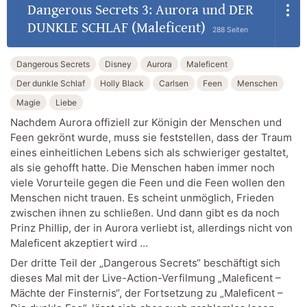
Dangerous Secrets 3: Aurora und DER
DUNKLE SCHLAF (Maleficent)
288 Seiten
Dangerous Secrets
Disney
Aurora
Maleficent
Der dunkle Schlaf
Holly Black
Carlsen
Feen
Menschen
Magie
Liebe
Nachdem Aurora offiziell zur Königin der Menschen und
Feen gekrönt wurde, muss sie feststellen, dass der Traum
eines einheitlichen Lebens sich als schwieriger gestaltet,
als sie gehofft hatte. Die Menschen haben immer noch
viele Vorurteile gegen die Feen und die Feen wollen den
Menschen nicht trauen. Es scheint unmöglich, Frieden
zwischen ihnen zu schließen. Und dann gibt es da noch
Prinz Phillip, der in Aurora verliebt ist, allerdings nicht von
Maleficent akzeptiert wird …
Der dritte Teil der „Dangerous Secrets“ beschäftigt sich
dieses Mal mit der Live-Action-Verfilmung „Maleficent –
Mächte der Finsternis“, der Fortsetzung zu „Maleficent –