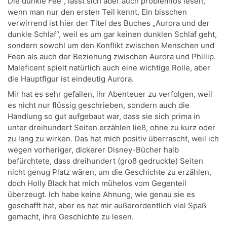
Die dunkle Fee“, lässt sich aber auch problemlos lesen,
wenn man nur den ersten Teil kennt. Ein bisschen
verwirrend ist hier der Titel des Buches „Aurora und der
dunkle Schlaf“, weil es um gar keinen dunklen Schlaf geht,
sondern sowohl um den Konflikt zwischen Menschen und
Feen als auch der Beziehung zwischen Aurora und Phillip.
Maleficent spielt natürlich auch eine wichtige Rolle, aber
die Hauptfigur ist eindeutig Aurora.
Mir hat es sehr gefallen, ihr Abenteuer zu verfolgen, weil
es nicht nur flüssig geschrieben, sondern auch die
Handlung so gut aufgebaut war, dass sie sich prima in
unter dreihundert Seiten erzählen ließ, ohne zu kurz oder
zu lang zu wirken. Das hat mich positiv überrascht, weil ich
wegen vorheriger, dickerer Disney-Bücher halb
befürchtete, dass dreihundert (groß gedruckte) Seiten
nicht genug Platz wären, um die Geschichte zu erzählen,
doch Holly Black hat mich mühelos vom Gegenteil
überzeugt. Ich habe keine Ahnung, wie genau sie es
geschafft hat, aber es hat mir außerordentlich viel Spaß
gemacht, ihre Geschichte zu lesen.