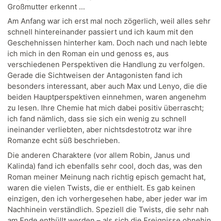
Großmutter erkennt …
Am Anfang war ich erst mal noch zögerlich, weil alles sehr
schnell hintereinander passiert und ich kaum mit den
Geschehnissen hinterher kam. Doch nach und nach lebte
ich mich in den Roman ein und genoss es, aus
verschiedenen Perspektiven die Handlung zu verfolgen.
Gerade die Sichtweisen der Antagonisten fand ich
besonders interessant, aber auch Max und Lenyo, die die
beiden Hauptperspektiven einnehmen, waren angenehm
zu lesen. Ihre Chemie hat mich dabei positiv überrascht;
ich fand nämlich, dass sie sich ein wenig zu schnell
ineinander verliebten, aber nichtsdestotrotz war ihre
Romanze echt süß beschrieben.
Die anderen Charaktere (vor allem Robin, Janus und
Kalinda) fand ich ebenfalls sehr cool, doch das, was den
Roman meiner Meinung nach richtig episch gemacht hat,
waren die vielen Twists, die er enthielt. Es gab keinen
einzigen, den ich vorhergesehen habe, aber jeder war im
Nachhinein verständlich. Speziell die Twists, die sehr nah
am Ende enthüllt werden – als sich die Ereignisse ohnehin