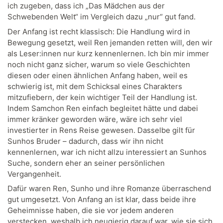
ich zugeben, dass ich „Das Mädchen aus der
Schwebenden Welt“ im Vergleich dazu „nur“ gut fand.
Der Anfang ist recht klassisch: Die Handlung wird in
Bewegung gesetzt, weil Ren jemanden retten will, den wir
als Leser:innen nur kurz kennenlernen. Ich bin mir immer
noch nicht ganz sicher, warum so viele Geschichten
diesen oder einen ähnlichen Anfang haben, weil es
schwierig ist, mit dem Schicksal eines Charakters
mitzufiebern, der kein wichtiger Teil der Handlung ist.
Indem Samchon Ren einfach begleitet hätte und dabei
immer kränker geworden wäre, wäre ich sehr viel
investierter in Rens Reise gewesen. Dasselbe gilt für
Sunhos Bruder – dadurch, dass wir ihn nicht
kennenlernen, war ich nicht allzu interessiert an Sunhos
Suche, sondern eher an seiner persönlichen
Vergangenheit.
Dafür waren Ren, Sunho und ihre Romanze überraschend
gut umgesetzt. Von Anfang an ist klar, dass beide ihre
Geheimnisse haben, die sie vor jedem anderen
verstecken, weshalb ich neugierig darauf war, wie sie sich