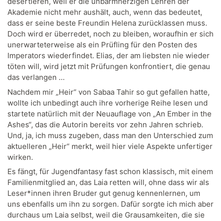
desertieren, weil er die unbarmherzigen Lehren der
Akademie nicht mehr aushält, auch, wenn das bedeutet,
dass er seine beste Freundin Helena zurücklassen muss.
Doch wird er überredet, noch zu bleiben, woraufhin er sich
unerwarteterweise als ein Prüfling für den Posten des
Imperators wiederfindet. Elias, der am liebsten nie wieder
töten will, wird jetzt mit Prüfungen konfrontiert, die genau
das verlangen …
Nachdem mir „Heir“ von Sabaa Tahir so gut gefallen hatte,
wollte ich unbedingt auch ihre vorherige Reihe lesen und
startete natürlich mit der Neuauflage von „An Ember in the
Ashes“, das die Autorin bereits vor zehn Jahren schrieb.
Und, ja, ich muss zugeben, dass man den Unterschied zum
aktuelleren „Heir“ merkt, weil hier viele Aspekte unfertiger
wirken.
Es fängt, für Jugendfantasy fast schon klassisch, mit einem
Familienmitglied an, das Laia retten will, ohne dass wir als
Leser*innen ihren Bruder gut genug kennenlernen, um
uns ebenfalls um ihn zu sorgen. Dafür sorgte ich mich aber
durchaus um Laia selbst, weil die Grausamkeiten, die sie