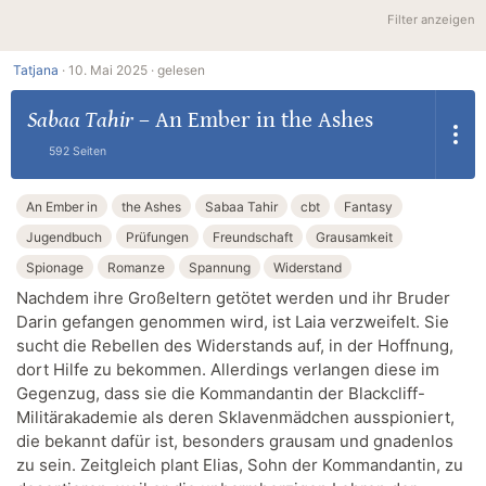
Filter anzeigen
Tatjana
·
10. Mai 2025 ·
gelesen
Sabaa Tahir
–
An Ember in the Ashes
592 Seiten
An Ember in
the Ashes
Sabaa Tahir
cbt
Fantasy
Jugendbuch
Prüfungen
Freundschaft
Grausamkeit
Spionage
Romanze
Spannung
Widerstand
Nachdem ihre Großeltern getötet werden und ihr Bruder
Darin gefangen genommen wird, ist Laia verzweifelt. Sie
sucht die Rebellen des Widerstands auf, in der Hoffnung,
dort Hilfe zu bekommen. Allerdings verlangen diese im
Gegenzug, dass sie die Kommandantin der Blackcliff-
Militärakademie als deren Sklavenmädchen ausspioniert,
die bekannt dafür ist, besonders grausam und gnadenlos
zu sein. Zeitgleich plant Elias, Sohn der Kommandantin, zu