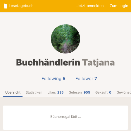
Lesetagebuch
Jetzt anmelden
Zum Login
Buchhändlerin
Tatjana
Following
5
Follower
7
Übersicht
Statistiken
Likes
235
Gelesen
905
Gekauft
0
Gewünsc
Bücherregal lädt …