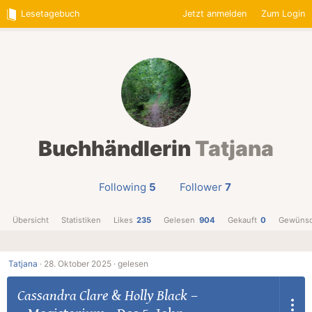
Lesetagebuch
Jetzt anmelden
Zum Login
Buchhändlerin
Tatjana
Following
5
Follower
7
Übersicht
Statistiken
Likes
235
Gelesen
904
Gekauft
0
Gewünsc
Tatjana
·
28. Oktober 2025 ·
gelesen
Cassandra Clare
&
Holly Black
–