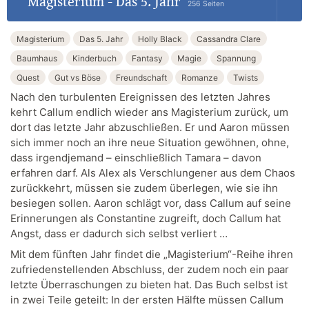
Magisterium - Das 5. Jahr
256 Seiten
Magisterium
Das 5. Jahr
Holly Black
Cassandra Clare
Baumhaus
Kinderbuch
Fantasy
Magie
Spannung
Quest
Gut vs Böse
Freundschaft
Romanze
Twists
Nach den turbulenten Ereignissen des letzten Jahres
kehrt Callum endlich wieder ans Magisterium zurück, um
dort das letzte Jahr abzuschließen. Er und Aaron müssen
sich immer noch an ihre neue Situation gewöhnen, ohne,
dass irgendjemand – einschließlich Tamara – davon
erfahren darf. Als Alex als Verschlungener aus dem Chaos
zurückkehrt, müssen sie zudem überlegen, wie sie ihn
besiegen sollen. Aaron schlägt vor, dass Callum auf seine
Erinnerungen als Constantine zugreift, doch Callum hat
Angst, dass er dadurch sich selbst verliert …
Mit dem fünften Jahr findet die „Magisterium“-Reihe ihren
zufriedenstellenden Abschluss, der zudem noch ein paar
letzte Überraschungen zu bieten hat. Das Buch selbst ist
in zwei Teile geteilt: In der ersten Hälfte müssen Callum