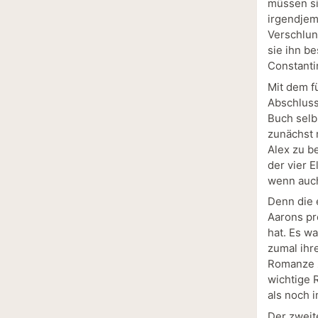
müssen si
irgendjem
Verschlun
sie ihn b
Constantin
Mit dem f
Abschluss
Buch selbs
zunächst 
Alex zu b
der vier 
wenn auch
Denn die e
Aarons pr
hat. Es w
zumal ihr
Romanze z
wichtige 
als noch i
Der zweit