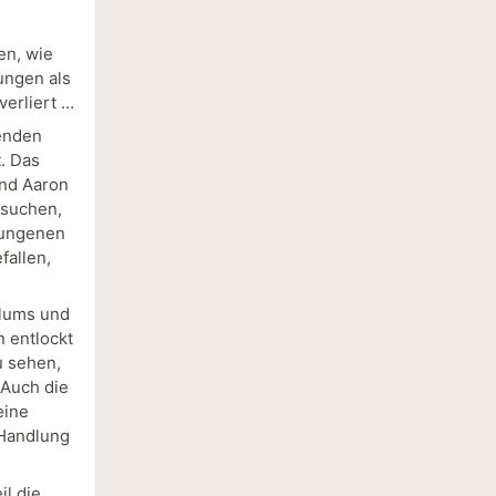
en, wie
rungen als
verliert …
lenden
. Das
und Aaron
 suchen,
hlungenen
fallen,
llums und
n entlockt
u sehen,
 Auch die
eine
 Handlung
il die