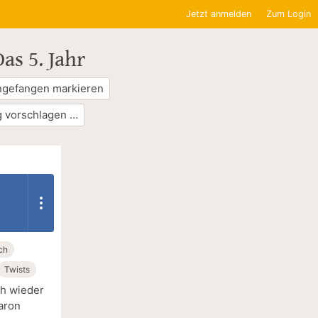
Jetzt anmelden
Zum Login
as 5. Jahr
ngefangen markieren
 vorschlagen …
ch
Twists
ch wieder
aron