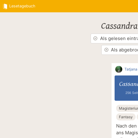
Lesetagebuch
Cassandra
Als gelesen eint
Als abgebro
Tatjana
Cassand
256 Sei
Magisteri
Fantasy
Nach den 
ans Magis