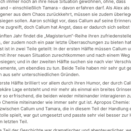
ch immer noch an ihre neue Situation gewöhnen, ohne, dass
and – einschließlich Tamara – davon erfahren darf. Als Alex als
gener aus dem Chaos zurückkehrt, müssen sie zudem überleg
esiegen sollen. Aaron schlägt vor, dass Callum auf seine Erinne
e zugreift, doch Callum hat Angst, dass er dadurch sich selbst 
ünften Jahr findet die „Magisterium“-Reihe ihren zufriedenstel
, der zudem noch ein paar letzte Überraschungen zu bieten hat
t ist in zwei Teile geteilt: In der ersten Hälfte müssen Callum 
mit ihrer neuen Situation zurechtkommen und nach einem Weg
esiegen; und in der zweiten Hälfte suchen sie nach vier Versc
Elemente, um ebendies zu tun. Beide Teile haben mir sehr gut ge
 aus sehr unterschiedlichen Gründen.
rste Hälfte brilliert vor allem durch ihren Humor, der durch Ca
ekäre Lage entsteht und mir mehr als einmal ein breites Grinse
ar so erfrischend, die beiden wieder miteinander interagieren z
e Chemie miteinander wie immer sehr gut ist. Apropos Chemie:
wischen Callum und Tamara, die in diesem Teil der Handlung 
Rolle spielt, war gut umgesetzt und passte sehr viel besser zur
m letzten Teil.
e Teil der Geschichte war dramatischer und abenteuerlicher, we