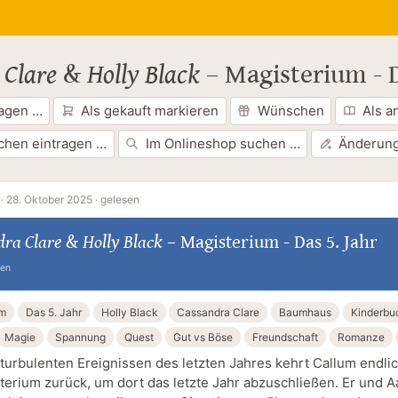
 Clare
&
Holly Black
–
Magisterium - D
ragen …
Als gekauft markieren
Wünschen
Als a
chen eintragen …
Im Onlineshop suchen …
Änderung
·
28. Oktober 2025 ·
gelesen
ra Clare
&
Holly Black
–
Magisterium - Das 5. Jahr
ten
um
Das 5. Jahr
Holly Black
Cassandra Clare
Baumhaus
Kinderbu
Magie
Spannung
Quest
Gut vs Böse
Freundschaft
Romanze
turbulenten Ereignissen des letzten Jahres kehrt Callum endli
terium zurück, um dort das letzte Jahr abzuschließen. Er und A