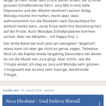
länger je mehr unter dem Druck seiner Arbeit, die zu einer
grossen Schaffenskrise führt. Jura fällt in eine tiefe
Depression und der Alkohol dominiert seinen Alltag.
Wolodja möchte ihm helfen, merkt aber, dass
wahrscheinlich nur die Rückkehr nach Deutschland ihn
wirklich heilen kann. Juras Krise stellt ihre Beziehung hart
auf die Probe. Auch Wolodjas Schlafprobleme kommen
zurück. Aber sie kämpfen... mit Happy End. :)
Der dritte Band hat mich jetzt am wenigsten "abgeholt",
wieso kann ich aber gar nicht so genau sagen. Teilweise
fand ich die Kapitel etwas langatmig (besonders bei denen
es um die Musik von Jura ging). Aber schön, wie die
Trilogie endet, ich mag es Jura und Wolodja sehr gönnen.
:) Insgesamt war es eine sehr traurige, berührende
Trilogie.
humble_bee
·
18. Januar 2026 ·
gelesen
Nava Ebrahimi
–
Und Federn überall