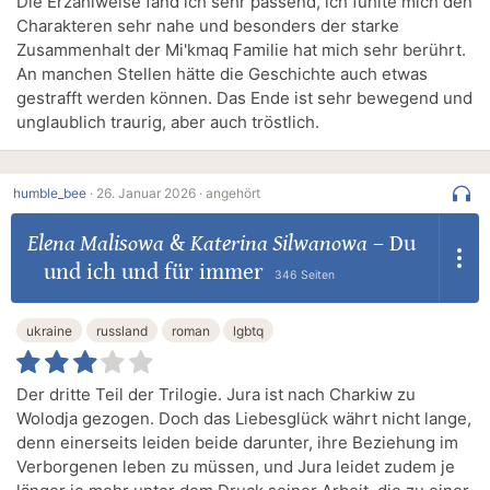
Die Erzählweise fand ich sehr passend, ich fühlte mich den
Charakteren sehr nahe und besonders der starke
Zusammenhalt der Mi'kmaq Familie hat mich sehr berührt.
An manchen Stellen hätte die Geschichte auch etwas
gestrafft werden können. Das Ende ist sehr bewegend und
unglaublich traurig, aber auch tröstlich.
humble_bee
·
26. Januar 2026 ·
angehört
Elena Malisowa
&
Katerina Silwanowa
–
Du
und ich und für immer
346 Seiten
ukraine
russland
roman
lgbtq
Der dritte Teil der Trilogie. Jura ist nach Charkiw zu
Wolodja gezogen. Doch das Liebesglück währt nicht lange,
denn einerseits leiden beide darunter, ihre Beziehung im
Verborgenen leben zu müssen, und Jura leidet zudem je