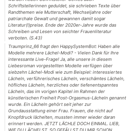
Schriftstellerinnen geduldet, sie schrieben Texte über
Randthemen wie Mutterschaft, Wechseljahre oder
patriarchale Gewalt und gewannen damit sogar
Literatur(!)preise. Ende der 2020er-Jahre wurde das
Schreiben und Lesen von seichter Frauenliteratur
verboten. (S.43)
Traumprinz_66 fragt den HappySystemBot: Haben alle
Modelle mehrere Lächel-Modi? - Vielen Dank für Ihre
interessante Live-Frage! Ja, alle unsere in diesem
Liebesroman vorgestellten Modelle verfügen über
siebzehn Lächel-Modi wie zum Beispiel: interessiertes
Lächeln, verführerisches Lächeln, verschämtes Lächeln,
höfliches Lächeln, herzliches oder tiefenentspanntes
Lächeln, das im vorigen Kapitel im Rahmen der
künstlerischen Freiheit Post-Orgasmus-Lächeln genannt
wurde. Ein Lächeln gehört seit jeher zur
Grundausstattung einer Frau. Frauen, die nicht auf
Knopfdruck lächelten, mussten immer wieder daran
erinnert werden. JETZT LÄCHLE DOCH EINMAL. LIEB,
WIE DU LÄCHELST. SO GEFÄLLST DU MIR SCHON