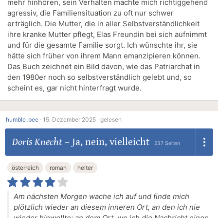
mehr hinhören, sein Verhalten machte mich richtiggehend
agressiv, die Familiensituation zu oft nur schwer
erträglich. Die Mutter, die in aller Selbstverständlichkeit
ihre kranke Mutter pflegt, Elas Freundin bei sich aufnimmt
und für die gesamte Familie sorgt. Ich wünschte ihr, sie
hätte sich früher von ihrem Mann emanzipieren können.
Das Buch zeichnet ein Bild davon, wie das Patriarchat in
den 1980er noch so selbstverständlich gelebt und, so
scheint es, gar nicht hinterfragt wurde.
humble_bee
·
15. Dezember 2025 ·
gelesen
Doris Knecht
–
Ja, nein, vielleicht
237 Seiten
österreich
roman
heiter
Am nächsten Morgen wache ich auf und finde mich
plötzlich wieder an diesem inneren Ort, an den ich nie
wieder hinwollte: an dem Ort, wo ich die Nachricht eines