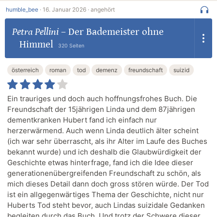
humble_bee
·
16. Januar 2026 ·
angehört
Petra Pellini
–
Der Bademeister ohne
Himmel
320 Seiten
österreich
roman
tod
demenz
freundschaft
suizid
Ein trauriges und doch auch hoffnungsfrohes Buch. Die
Freundschaft der 15jährigen Linda und dem 87jährigen
dementkranken Hubert fand ich einfach nur
herzerwärmend. Auch wenn Linda deutlich älter scheint
(ich war sehr überrascht, als ihr Alter im Laufe des Buches
bekannt wurde) und ich deshalb die Glaubwürdigkeit der
Geschichte etwas hinterfrage, fand ich die Idee dieser
generationenübergreifenden Freundschaft zu schön, als
mich dieses Detail dann doch gross stören würde. Der Tod
ist ein allgegenwärtiges Thema der Geschichte, nicht nur
Huberts Tod steht bevor, auch Lindas suizidale Gedanken
begleiten durch das Buch. Und trotz der Schwere dieser