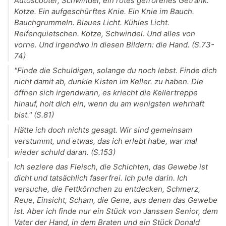
Autoscooter, Schwindel, ein rotes gefrorenes Getränk.
Kotze. Ein aufgeschürftes Knie. Ein Knie im Bauch.
Bauchgrummeln. Blaues Licht. Kühles Licht.
Reifenquietschen. Kotze, Schwindel. Und alles von
vorne. Und irgendwo in diesen Bildern: die Hand. (S.73-
74)
"Finde die Schuldigen, solange du noch lebst. Finde dich
nicht damit ab, dunkle Kisten im Keller. zu haben. Die
öffnen sich irgendwann, es kriecht die Kellertreppe
hinauf, holt dich ein, wenn du am wenigsten wehrhaft
bist." (S.81)
Hätte ich doch nichts gesagt. Wir sind gemeinsam
verstummt, und etwas, das ich erlebt habe, war mal
wieder schuld daran. (S.153)
Ich seziere das Fleisch, die Schichten, das Gewebe ist
dicht und tatsächlich faserfrei. Ich pule darin. Ich
versuche, die Fettkörnchen zu entdecken, Schmerz,
Reue, Einsicht, Scham, die Gene, aus denen das Gewebe
ist. Aber ich finde nur ein Stück von Janssen Senior, dem
Vater der Hand, in dem Braten und ein Stück Donald