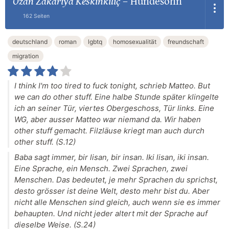
Ozan Zakariya Keskinkılıç
–
Hundesohn
162 Seiten
deutschland
roman
lgbtq
homosexualität
freundschaft
migration
I think I'm too tired to fuck tonight, schrieb Matteo. But
we can do other stuff. Eine halbe Stunde später klingelte
ich an seiner Tür, viertes Obergeschoss, Tür links. Eine
WG, aber ausser Matteo war niemand da. Wir haben
other stuff gemacht. Filzläuse kriegt man auch durch
other stuff. (S.12)
Baba sagt immer, bir lisan, bir insan. Iki lisan, iki insan.
Eine Sprache, ein Mensch. Zwei Sprachen, zwei
Menschen. Das bedeutet, je mehr Sprachen du sprichst,
desto grösser ist deine Welt, desto mehr bist du. Aber
nicht alle Menschen sind gleich, auch wenn sie es immer
behaupten. Und nicht jeder altert mit der Sprache auf
dieselbe Weise. (S.24)