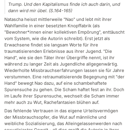
Trump. Und den Kapitalismus finde ich auch darin, und
dann wird mir übel. (S.164-165)
Natascha heisst mittlerweile "Nao" und lebt mit ihrer
Wahlfamilie in einer besetzten Knopffabrik (als
"Bewohner*innen einer kollektiven Empörung", enttäuscht
vom System, wie die Autorin schreibt). Erst jetzt als
Erwachsene findet sie langsam Worte für ihre
traumatisierenden Erlebnisse aus ihrer Jugend. "Die
Hand", wie sie den Täter ihrer Übergriffe nennt, ist ihr
während zu langer Zeit als Jugendliche allgegenwärtig.
Wiederholte Missbrauchserfahrungen lassen sie für Jahre
verstummen. Eine retraumatisierende Begegnung mit "der
Hand" bewegt Nao dazu, auf eine schambehaftete
Spurensuche zu gehen. Die Scham haftet fest an ihr. Doch
im Laufe ihrer Spurensuche, wechselt die Scham immer
mehr auch zu Wut, Rachefantasien blühen auf.
Das fehlende Vertrauen in das eigene Urteilsvermögen
der Missbrauchsopfer, die Wut auf männliche und
weibliche Sozialisierung, das Alleingelassenwerden nach
sexualisierter Gewalt - all dies greift die Autorin in ihrer