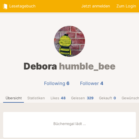
Lesetagebuch
Jetzt anmelden
Zum Login
Debora
humble_bee
Following
6
Follower
4
Übersicht
Statistiken
Likes
48
Gelesen
329
Gekauft
0
Gewünsch
Bücherregal lädt …