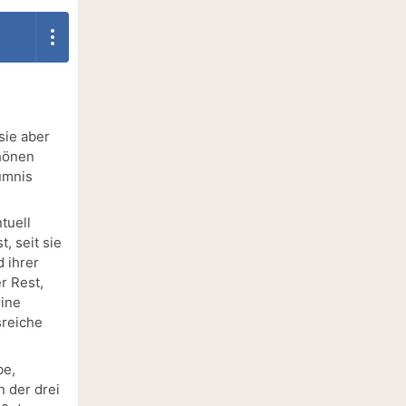
sie aber
chönen
äumnis
tuell
, seit sie
 ihrer
r Rest,
eine
sreiche
be,
n der drei