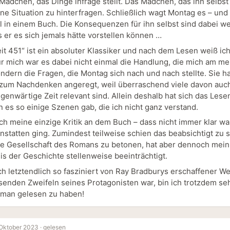
s Mädchen, das Dinge infrage stellt. Das Mädchen, das ihn selbst
ine Situation zu hinterfragen. Schließlich wagt Montag es – und
l in einem Buch. Die Konsequenzen für ihn selbst sind dabei we
s er es sich jemals hätte vorstellen können …
it 451“ ist ein absoluter Klassiker und nach dem Lesen weiß ich
r mich war es dabei nicht einmal die Handlung, die mich am me
ondern die Fragen, die Montag sich nach und nach stellte. Sie 
 zum Nachdenken angeregt, weil überraschend viele davon auch
genwärtige Zeit relevant sind. Allein deshalb hat sich das Lese
 es so einige Szenen gab, die ich nicht ganz verstand.
uch meine einzige Kritik an dem Buch – dass nicht immer klar wa
nstatten ging. Zumindest teilweise schien das beabsichtigt zu 
ile Gesellschaft des Romans zu betonen, hat aber dennoch mein
is der Geschichte stellenweise beeinträchtigt.
ch letztendlich so fasziniert von Ray Bradburys erschaffener We
enden Zweifeln seines Protagonisten war, bin ich trotzdem seh
man gelesen zu haben!
 Oktober 2023 ·
gelesen