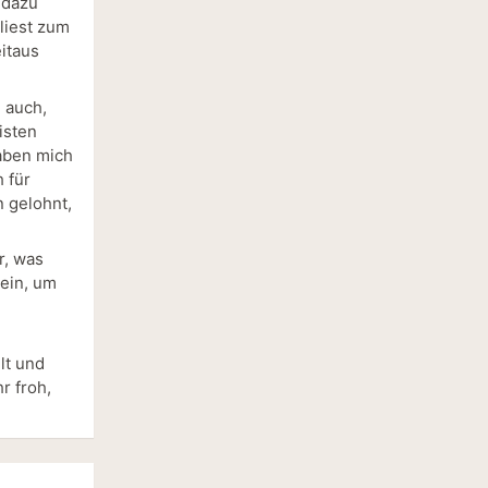
 dazu
 liest zum
itaus
 auch,
isten
haben mich
 für
n gelohnt,
r, was
sein, um
lt und
r froh,