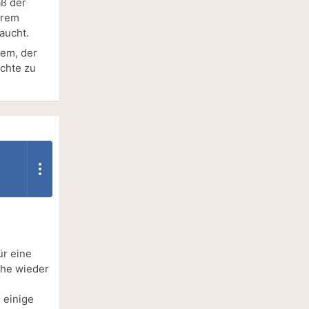
äß der
hrem
aucht.
dem, der
ichte zu
ür eine
ihe wieder
 einige