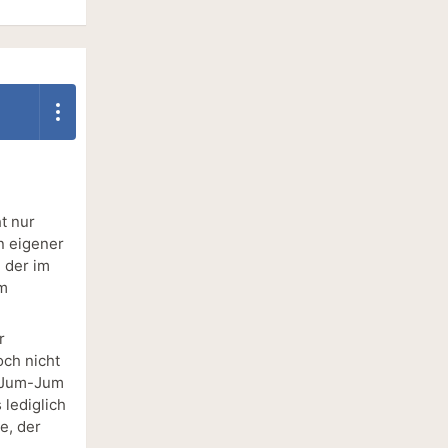
t nur
in eigener
 der im
um
r
och nicht
d Jum-Jum
 lediglich
e, der