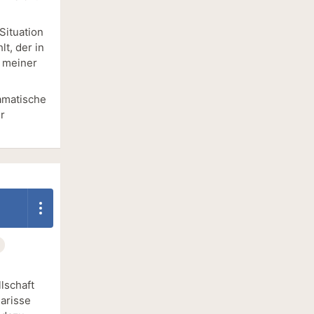
Situation
t, der in
e meiner
ramatische
r
lschaft
larisse