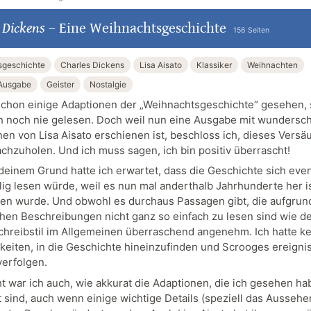
 Dickens
–
Eine Weihnachtsgeschichte
156 Seiten
sgeschichte
Charles Dickens
Lisa Aisato
Klassiker
Weihnachten
e Ausgabe
Geister
Nostalgie
schon einige Adaptionen der „Weihnachtsgeschichte“ gesehen, 
ch noch nie gelesen. Doch weil nun eine Ausgabe mit wunders
onen von Lisa Aisato erschienen ist, beschloss ich, dieses Vers
achzuholen. Und ich muss sagen, ich bin positiv überrascht!
deinem Grund hatte ich erwartet, dass die Geschichte sich even
ig lesen würde, weil es nun mal anderthalb Jahrhunderte her ist
en wurde. Und obwohl es durchaus Passagen gibt, die aufgrund
chen Beschreibungen nicht ganz so einfach zu lesen sind wie de
chreibstil im Allgemeinen überraschend angenehm. Ich hatte k
keiten, in die Geschichte hineinzufinden und Scrooges ereigni
verfolgen.
t war ich auch, wie akkurat die Adaptionen, die ich gesehen ha
 sind, auch wenn einige wichtige Details (speziell das Aussehe