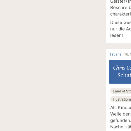
Geister) 
Beschreib
charakter
Diese Ges
nur die A
lesen!
Tatjana
·
16. 
Chris C
Scha
Land of Sto
Illustration
Als Kind 
Weile den
gefunden.
Nacherzäh