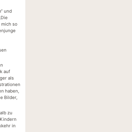
n“ und
„Die
r mich so
tenjunge
sen
en
k auf
ger als
strationen
en haben,
e Bilder,
alb zu
 Kindern
kkehr in