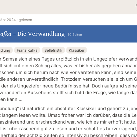
März 2024 ·
gelesen
Kafka
–
Die Verwandlung
80 Seiten
ndlung
Franz Kafka
Belletristik
Klassiker
r Samsa sich eines Tages urplötzlich in ein Ungeziefer verwand
t sich auf einen Schlag alles, was er bisher als gegeben anna
nschen um sich herum nach wie vor verstehen kann, sind seine
 die anderen unverständlich. Trotzdem versuchen sie, sich um 
der als Ungeziefer neue Bedürfnisse hat. Doch aufgrund sein
 veränderten Aussehens stellt sich bald die Frage, wie lange da
hen kann …
ndlung“ ist natürlich ein absoluter Klassiker und gehört zu jene
t langem lesen wollte. Umso froher war ich darüber, dass die Le
aszinierend und erschreckend war, wie ich es mir erhofft hatte.
il ist überraschend gut zu lesen und er schafft es hervorragend
nnerhalb der achtzig Seiten so intensiv zu beschreiben, dass ma