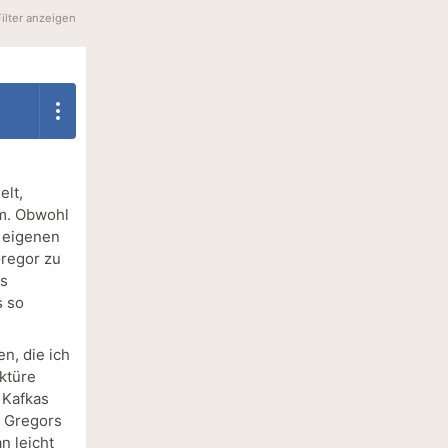
Filter anzeigen
elt,
hm. Obwohl
 eigenen
Gregor zu
es
s so
n, die ich
ktüre
 Kafkas
, Gregors
n leicht