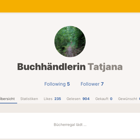
Buchhändlerin
Tatjana
Following
5
Follower
7
Übersicht
Statistiken
Likes
235
Gelesen
904
Gekauft
0
Gewünscht
Bücherregal lädt …