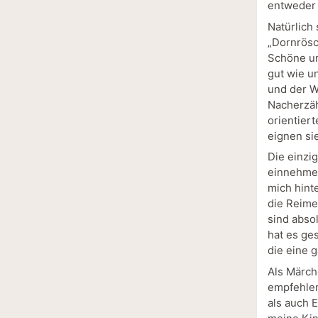
entweder 
Natürlich 
„Dornrösc
Schöne un
gut wie u
und der W
Nacherzäh
orientier
eignen sie
Die einzig
einnehmen
mich hinte
die Reime
sind abso
hat es ge
die eine 
Als Märch
empfehlen
als auch 