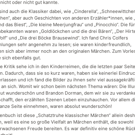
nicht oder nicht gut kannte.
sind auch die Klassiker dabei, wie „Cinderella“, „Schneewittche
hen“, aber auch Geschichten von anderen Erzähler*innen, wie 
d das Biest“, „Die kleine Meerjungfrau“ und „Pinocchio“. Die fü
nbekannten waren „Goldlöckchen und die drei Bären“, „Der Hir
olf“ und „Die drei Böcke Brausewind“. Ich fand Chris Colfers
lungen sehr angenehm zu lesen; sie waren kinderfreundlich,
ten sich aber immer noch an den originalen Märchen. Zum Vorle
 sich ebenfalls gut.
e Kritik sehe ich in den Kinderreimen, die die letzten paar Seit
. Dadurch, dass sie so kurz waren, haben sie keinerlei Eindruc
rlassen und ich fand die Bilder zu ihnen sehr viel aussagekräfti
 an sich. Womit wir schon beim nächsten Thema wären: Die Illu
lut wunderschön und Brandon Dorman, dem wir sie zu verdank
schafft, den erzählten Szenen Leben einzuhauchen. Vor allem di
ganze Seite einnehmen, waren absolut wunderschön!
enbuch ist diese „Schatztruhe klassischer Märchen“ allein desh
, weil es eine so große Vielfalt an Märchen enthält, die sowohl
Erwachsenen Freude bereiten. Es war definitiv eine schöne Rüc