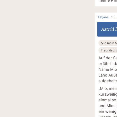
meine Kin
Tatjana
·
16. 
Astrid 
Mio mein 
Freundscha
Auf der S
erfährt, 
Name Mio 
Land Auße
aufgehalt
„Mio, mei
kurzweilig
einmal so
und Mios 
ein wenig