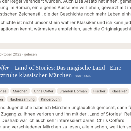
in der Regel verändert wurden. Auch Lisa Aisato hat ihnen, gem
ung im Roman, ein eigenes Aussehen verliehen, gewürzt mit i
istischen Zeichenstil, die der Geschichte noch mehr Leben einh
chichte ist nicht umsonst ein wahrer Klassiker und ich kann je
daptionen kennt, wärmstens empfehlen, auch die Originalgesch
Oktober 2022 ·
gelesen
olfer
–
Land of Stories: Das magische Land - Eine
tztruhe klassischer Märchen
368 Seiten
ries
Märchen
Chris Colfer
Brandon Dorman
Fischer
Klassiker
en
Nacherzählung
Kinderbuch
und Jugendliche habe ich Märchen unglaublich gemocht, dann f
 Zugang zu ihnen verloren und ihn mit der „Land of Stories“-Re
 Deshalb war ich auch sehr interessiert daran, Chris Colfers
lung verschiedener Märchen zu lesen, allein schon, weil ich so