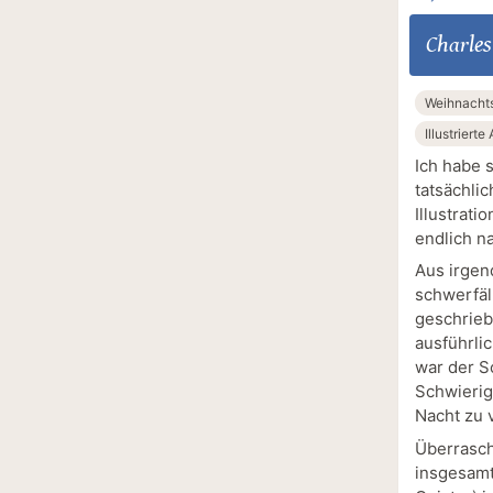
Charles
Weihnacht
Illustriert
Ich habe 
tatsächli
Illustrati
endlich n
Aus irgen
schwerfäll
geschrieb
ausführli
war der S
Schwierig
Nacht zu 
Überrasch
insgesamt