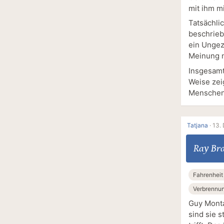
mit ihm m
Tatsächli
beschrieb.
ein Ungez
Meinung n
Insgesamt
Weise zei
Menschen 
Tatjana
·
13.
Ray Br
Fahrenheit
Verbrennu
Guy Monta
sind sie s