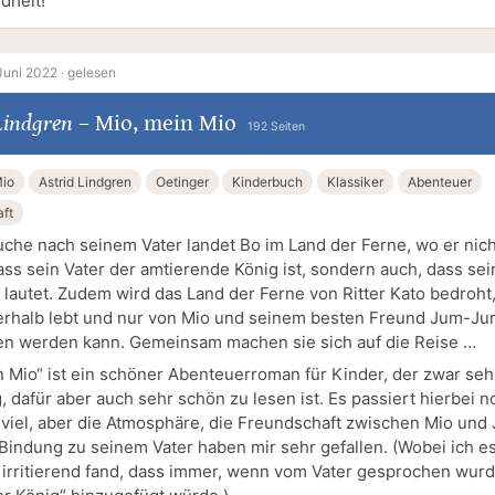
dheit!
Juni 2022 ·
gelesen
Lindgren
–
Mio, mein Mio
192 Seiten
Mio
Astrid Lindgren
Oetinger
Kinderbuch
Klassiker
Abenteuer
ft
uche nach seinem Vater landet Bo im Land der Ferne, wo er nich
dass sein Vater der amtierende König ist, sondern auch, dass se
lautet. Zudem wird das Land der Ferne von Ritter Kato bedroht,
rhalb lebt und nur von Mio und seinem besten Freund Jum-J
en werden kann. Gemeinsam machen sie sich auf die Reise …
n Mio“ ist ein schöner Abenteuerroman für Kinder, der zwar seh
, dafür aber auch sehr schön zu lesen ist. Es passiert hierbei n
 viel, aber die Atmosphäre, die Freundschaft zwischen Mio un
Bindung zu seinem Vater haben mir sehr gefallen. (Wobei ich es
 irritierend fand, dass immer, wenn vom Vater gesprochen wurd