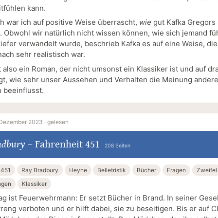
itfühlen kann.
ch war ich auf positive Weise überrascht,
wie
gut Kafka Gregors 
 Obwohl wir natürlich nicht wissen können, wie sich jemand fühl
iefer verwandelt wurde, beschrieb Kafka es auf eine Weise, di
ach sehr realistisch war.
 also ein Roman, der nicht umsonst ein Klassiker ist und auf d
gt, wie sehr unser Aussehen und Verhalten die Meinung andere
beeinflusst.
 Dezember 2023 ·
gelesen
adbury
–
Fahrenheit 451
208 Seiten
 451
Ray Bradbury
Heyne
Belletristik
Bücher
Fragen
Zweifel
ngen
Klassiker
g ist Feuerwehrmann: Er setzt Bücher in Brand. In seiner Gesel
treng verboten und er hilft dabei, sie zu beseitigen. Bis er auf C