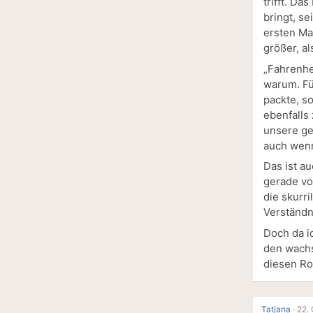
trifft. Da
bringt, se
ersten Ma
größer, al
„Fahrenhe
warum. Fü
packte, s
ebenfalls
unsere ge
auch wenn
Das ist a
gerade vo
die skurr
Verständn
Doch da i
den wachs
diesen Ro
Tatjana
·
22.