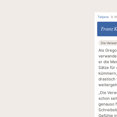
Tatjana
·
8. 
Franz 
Die Verwa
Als Grego
verwandel
er die Me
Sätze für
kümmern, 
drastisch
weiterge
„Die Verwa
schon sei
genauso f
Schreibst
Gefühle i