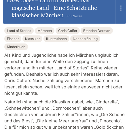
Chris Colfer
–
Land of Stories: Das
magische Land - Eine Schatztruhe
klassischer Märchen
368 Seiten
Land of Stories
Märchen
Chris Colfer
Brandon Dorman
Fischer
Klassiker
Illustrationen
Nacherzählung
Kinderbuch
Als Kind und Jugendliche habe ich Märchen unglaublich
gemocht, dann für eine Weile den Zugang zu ihnen
verloren und ihn mit der „Land of Stories“-Reihe wieder
gefunden. Deshalb war ich auch sehr interessiert daran,
Chris Colfers Nacherzählung verschiedener Märchen zu
lesen, allein schon, weil ich so einige entweder nicht oder
nicht gut kannte.
Natürlich sind auch die Klassiker dabei, wie „Cinderella“,
„Schneewittchen“ und „Dornröschen“, aber auch
Geschichten von anderen Erzähler*innen, wie „Die Schöne
und das Biest“, „Die kleine Meerjungfrau“ und „Pinocchio“.
Die für mich so gut wie unbekannten waren „Goldlöckchen