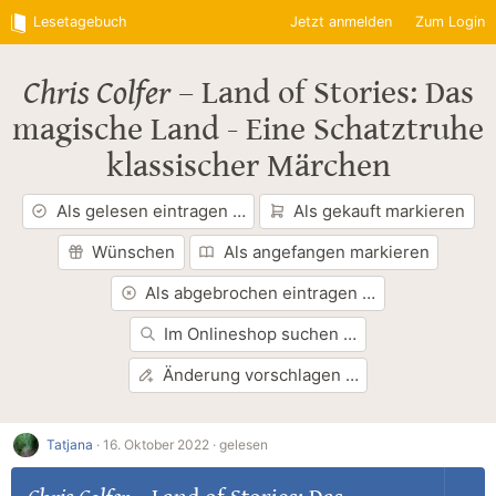
Lesetagebuch
Jetzt anmelden
Zum Login
Chris Colfer
–
Land of Stories: Das
magische Land - Eine Schatztruhe
klassischer Märchen
Als gelesen eintragen …
Als gekauft markieren
Wünschen
Als angefangen markieren
Als abgebrochen eintragen …
Im Onlineshop suchen …
Änderung vorschlagen …
Tatjana
·
16. Oktober 2022 ·
gelesen