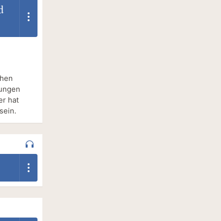
d
chen
hungen
er hat
sein.