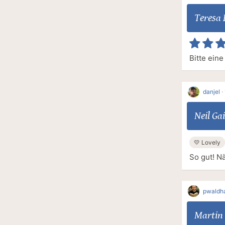
Teresa 
Bitte eine
danjel
·
Neil G
💛 Lovely
So gut! N
pwaldh
Martin 