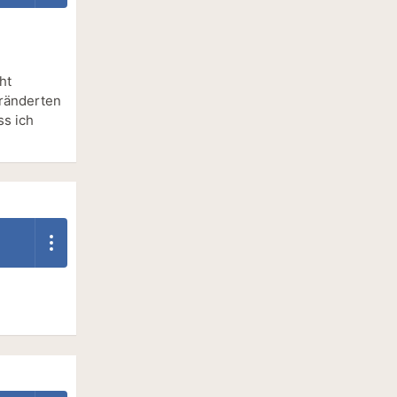
ht
ränderten
ss ich