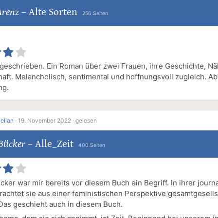
Arenz
–
Alte Sorten
256 Seiten
geschrieben. Ein Roman über zwei Frauen, ihre Geschichte, N
aft. Melancholisch, sentimental und hoffnungsvoll zugleich. Ab
ng.
ellan
·
19. November 2022 ·
gelesen
Bücker
–
Alle_Zeit
400 Seiten
ker war mir bereits vor diesem Buch ein Begriff. In ihrer journ
trachtet sie aus einer feministischen Perspektive gesamtgesells
as geschieht auch in diesem Buch.