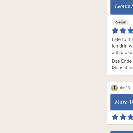
Leonie
Roman
Late to th
ich drin w
aufzulöse
Das Ende 
Menschen,
thePB
·
Marc-U