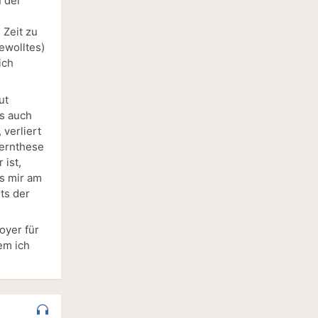
n der
 Zeit zu
ewolltes)
ich
ut
ls auch
 verliert
Kernthese
 ist,
s mir am
its der
oyer für
em ich