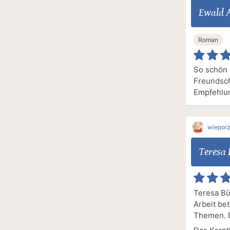
Ewald 
Roman
So schön 
Freundsch
Empfehlu
wieporz
Teresa 
Teresa Büc
Arbeit be
Themen. D