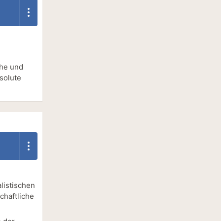
ähe und
solute
alistischen
chaftliche