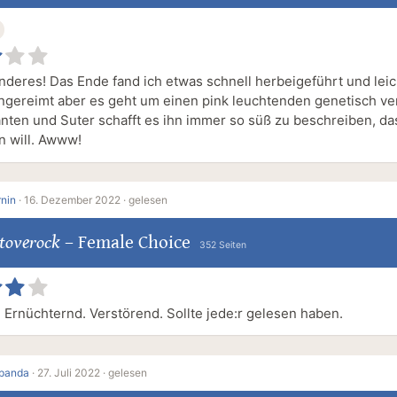
nderes! Das Ende fand ich etwas schnell herbeigeführt und leic
ereimt aber es geht um einen pink leuchtenden genetisch ve
anten und Suter schafft es ihn immer so süß zu beschreiben, da
n will. Awww!
rnin
·
16. Dezember 2022 ·
gelesen
toverock
–
Female Choice
352 Seiten
. Ernüchternd. Verstörend. Sollte jede:r gelesen haben.
opanda
·
27. Juli 2022 ·
gelesen