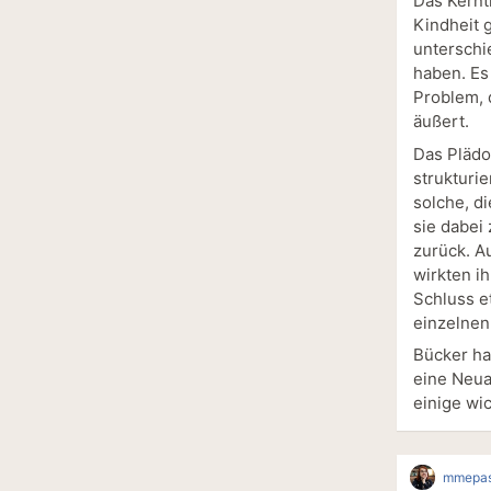
Das Kernt
Kindheit 
unterschi
haben. Es 
Problem, 
äußert.
Das Plädoy
strukturie
solche, di
sie dabei
zurück. A
wirkten i
Schluss et
einzelnen
Bücker ha
eine Neua
einige wi
mmepas