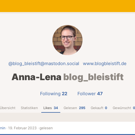
@blog_bleistift@mastodon.social
www.blogbleistift.de
Anna-Lena
blog_bleistift
Following
22
Follower
47
Übersicht
Statistiken
Likes
34
Gelesen
295
Gekauft
0
Gewünscht
rnin
·
19. Februar 2023 ·
gelesen