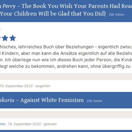
a Perry
–
The Book You Wish Your Parents Had Rea
Your Children Will be Glad that You Did)
256 Seiten
hisches, lehrreiches Buch über Beziehungen - eigentlich zwis
d Kindern, aber man kann die Ansätze eigentlich auf alle Bezie
n. Ich überlege nun wie ich dieses Buch jeder Person, die Kind
legt welche zu bekommen, andrehen kann, ohne übergriffig zu 
19. September 2022 ·
angehört
akaria
–
Against White Feminism
256 Seiten
rnin
·
19. September 2022 ·
gelesen