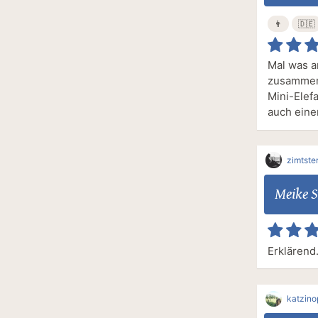
👨
🇩🇪
Mal was a
zusammeng
Mini-Elef
auch eine
zimtste
Meike S
Erklärend
katzin