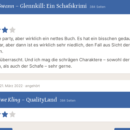
 Swann
–
Glennkill: Ein Schafskrimi
384 Seiten
e party, aber wirklich ein nettes Buch. Es hat ein bisschen gedau
ar, aber dann ist es wirklich sehr niedlich, den Fall aus Sicht de
n.
überrascht. Und ich mag die schrägen Charaktere – sowohl der
 als auch der Schafe – sehr gerne.
21. März 2022 ·
angehört
we Kling
–
QualityLand
384 Seiten