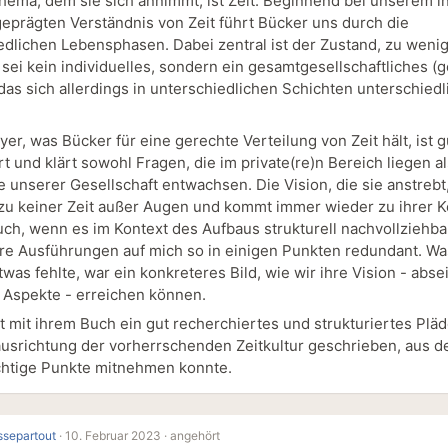
hema, dem sie sich annimmt, ist Zeit. Beginnend bei unserem i
geprägten Verständnis von Zeit führt Bücker uns durch die
edlichen Lebensphasen. Dabei zentral ist der Zustand, zu wenig
sei kein individuelles, sondern ein gesamtgesellschaftliches (g
das sich allerdings in unterschiedlichen Schichten unterschiedl
er, was Bücker für eine gerechte Verteilung von Zeit hält, ist g
rt und klärt sowohl Fragen, die im private(re)n Bereich liegen a
e unserer Gesellschaft entwachsen. Die Vision, die sie anstrebt,
 zu keiner Zeit außer Augen und kommt immer wieder zu ihrer 
uch, wenn es im Kontext des Aufbaus strukturell nachvollziehbar
hre Ausführungen auf mich so in einigen Punkten redundant. Wa
was fehlte, war ein konkreteres Bild, wie wir ihre Vision - abse
 Aspekte - erreichen können.
t mit ihrem Buch ein gut recherchiertes und strukturiertes Pläd
usrichtung der vorherrschenden Zeitkultur geschrieben, aus d
chtige Punkte mitnehmen konnte.
separtout
·
10. Februar 2023 ·
angehört