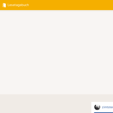
Lesetagebuch
zimtste