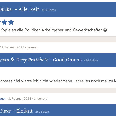
Bücker
–
Alle_Zeit
400 Seiten
 Kopie an alle Politiker, Arbeitgeber und Gewerkschafter 🙃
12. Februar 2023 ·
gelesen
aiman
&
Terry Pratchett
–
Good Omens
416 Seiten
ächstes Mal warte ich nicht wieder zehn Jahre, es noch mal zu l
auer
·
3. Februar 2023 ·
angehört
Suter
–
Elefant
352 Seiten