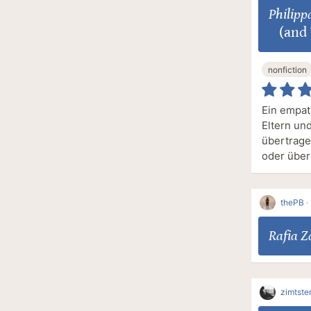
Philipp
(and 
nonfiction
Ein empat
Eltern un
übertrage
oder über
thePB
·
Rafia Z
zimtste