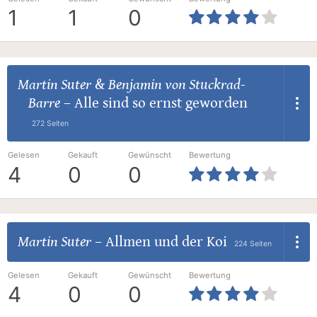
1
1
0
Martin Suter
&
Benjamin von Stuckrad-
Barre
–
Alle sind so ernst geworden
272 Seiten
Gelesen
Gekauft
Gewünscht
Bewertung
4
0
0
Martin Suter
–
Allmen und der Koi
224 Seiten
Gelesen
Gekauft
Gewünscht
Bewertung
4
0
0