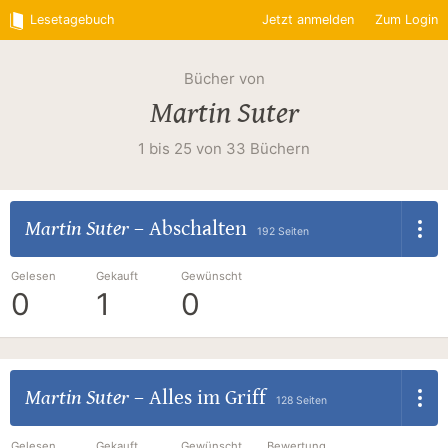
Lesetagebuch
Jetzt anmelden
Zum Login
Bücher von
Martin Suter
1 bis 25 von 33 Büchern
Martin Suter
–
Abschalten
192 Seiten
Gelesen
Gekauft
Gewünscht
0
1
0
Martin Suter
–
Alles im Griff
128 Seiten
Gelesen
Gekauft
Gewünscht
Bewertung