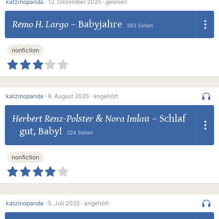
katzinopanda
·
12. Dezember 2025 ·
gelesen
Remo H. Largo
–
Babyjahre
592 Seiten
nonfiction
katzinopanda
·
9. August 2025 ·
angehört
Herbert Renz-Polster
&
Nora Imlau
–
Schlaf
gut, Baby!
224 Seiten
nonfiction
katzinopanda
·
5. Juli 2025 ·
angehört