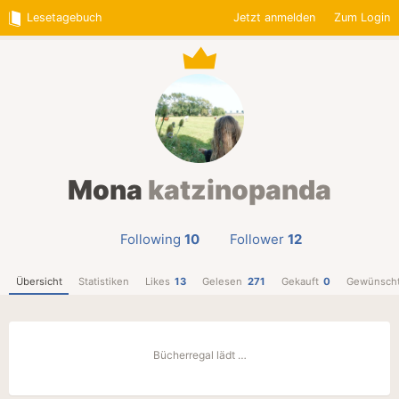
Lesetagebuch
Jetzt anmelden
Zum Login
Mona
katzinopanda
Following
10
Follower
12
Übersicht
Statistiken
Likes
13
Gelesen
271
Gekauft
0
Gewünsch
Bücherregal lädt …