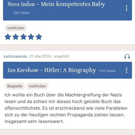
Nora Imlau
–
Mein kompetentes Baby
224 Seiten
nonfiction
katzinopanda
·
21. Mai 2024 ·
angehört
Ian Kershaw
–
Hitler: A Biography
1152 Seiten
Biografie
nonfiction
Ich wollte ein Buch über die Machtergreifung der Nazis
lesen und da schien mir dieses hoch gelobte Buch das
offensichtlichste. Es ist erschreckend wie viele Parallelen
sich zu der heutigen rechten Propaganda ziehen lassen.
Insgesamt sehr lesenswert.