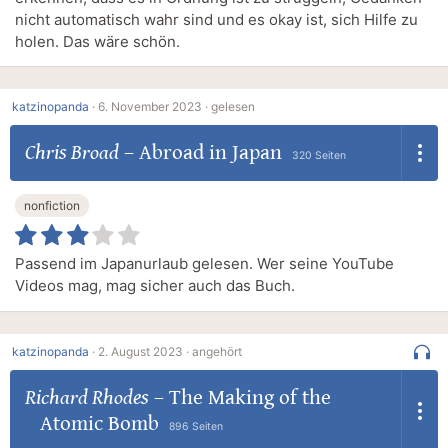
nicht automatisch wahr sind und es okay ist, sich Hilfe zu
holen. Das wäre schön.
katzinopanda
·
6. November 2023 ·
gelesen
Chris Broad
–
Abroad in Japan
320 Seiten
nonfiction
Passend im Japanurlaub gelesen. Wer seine YouTube
Videos mag, mag sicher auch das Buch.
katzinopanda
·
2. August 2023 ·
angehört
Richard Rhodes
–
The Making of the
Atomic Bomb
896 Seiten