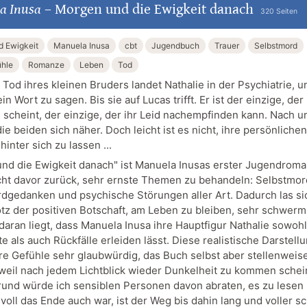
a Inusa
–
Morgen und die Ewigkeit danach
320 Seiten
d Ewigkeit
Manuela Inusa
cbt
Jugendbuch
Trauer
Selbstmord
ühle
Romanze
Leben
Tod
Tod ihres kleinen Bruders landet Nathalie in der Psychiatrie, u
in Wort zu sagen. Bis sie auf Lucas trifft. Er ist der einzige, der
 scheint, der einzige, der ihr Leid nachempfinden kann. Nach u
e beiden sich näher. Doch leicht ist es nicht, ihre persönlichen
nter sich zu lassen ...
nd die Ewigkeit danach" ist Manuela Inusas erster Jugendrom
cht davor zurück, sehr ernste Themen zu behandeln: Selbstmor
dgedanken und psychische Störungen aller Art. Dadurch las si
tz der positiven Botschaft, am Leben zu bleiben, sehr schwerm
 daran liegt, dass Manuela Inusa ihre Hauptfigur Nathalie sowohl
te als auch Rückfälle erleiden lässt. Diese realistische Darstell
re Gefühle sehr glaubwürdig, das Buch selbst aber stellenweis
 weil nach jedem Lichtblick wieder Dunkelheit zu kommen schei
und würde ich sensiblen Personen davon abraten, es zu lesen 
voll das Ende auch war, ist der Weg bis dahin lang und voller s