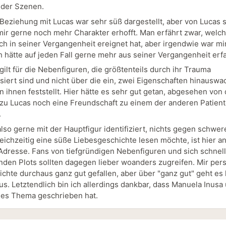
nder Szenen.
 Beziehung mit Lucas war sehr süß dargestellt, aber von Lucas s
 mir gerne noch mehr Charakter erhofft. Man erfährt zwar, welc
h in seiner Vergangenheit ereignet hat, aber irgendwie war mir 
h hätte auf jeden Fall gerne mehr aus seiner Vergangenheit erf
ilt für die Nebenfiguren, die größtenteils durch ihr Trauma
isiert sind und nicht über die ein, zwei Eigenschaften hinauswa
n ihnen feststellt. Hier hätte es sehr gut getan, abgesehen von 
u Lucas noch eine Freundschaft zu einem der anderen Patient
.
also gerne mit der Hauptfigur identifiziert, nichts gegen schw
leichzeitig eine süße Liebesgeschichte lesen möchte, ist hier a
 Adresse. Fans von tiefgründigen Nebenfiguren und sich schnell
nden Plots sollten dagegen lieber woanders zugreifen. Mir pers
ichte durchaus ganz gut gefallen, aber über "ganz gut" geht es 
us. Letztendlich bin ich allerdings dankbar, dass Manuela Inusa
ges Thema geschrieben hat.