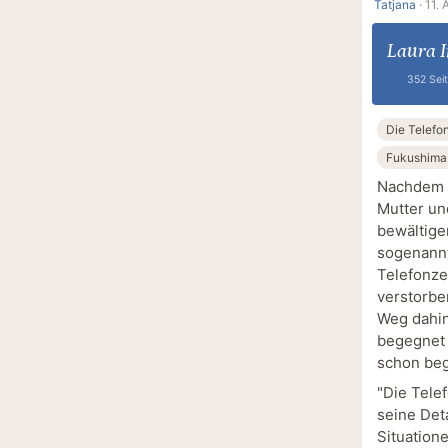
Tatjana
·
11. 
Laura 
352 Sei
Die Telefo
Fukushima
Nachdem Y
Mutter un
bewältigen
sogenannt
Telefonze
verstorbe
Weg dahin
begegnet s
schon beg
"Die Tele
seine Det
Situation