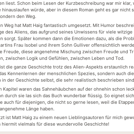
en liest. Schon beim Lesen der Kurzbeschreibung war mir klar,
 hinauslaufen würde, aber in diesem Roman geht es gar nicht 
 sondern den Weg.
n Weg hat Matt Haig fantastisch umgesetzt. Mit Humor beschrei
ge des Aliens, das aufgrund seines Unwissens für viele witzige
en sorgt. Später kommen dann die Emotionen dazu, als die Pro
rtins Frau Isobel und ihrem Sohn Gulliver offensichtlich werd
e Freude, diese angenehme Mischung zwischen Freude und Tr
n, zwischen Logik und Gefühlen, zwischen Leben und Tod.
ist die ganze Geschichte trotz des Alien-Aspekts erstaunlich rea
 das Kennenlernen der menschlichen Spezies, sondern auch die
in der Geschichte selbst, die sehr realistisch beschrieben sind
n Kapitel waren das Sahnehäubchen auf der ohnehin schon lec
n durch sie las sich das Buch wunderbar flüssig. So eignet sich
e auch für diejenigen, die nicht so gerne lesen, weil die Etapp
 angenehme Länge haben.
etzt ist Matt Haig zu einem neuen Lieblingsautoren für mich gew
 hiermit vielmals für diese wundervolle Geschichte!