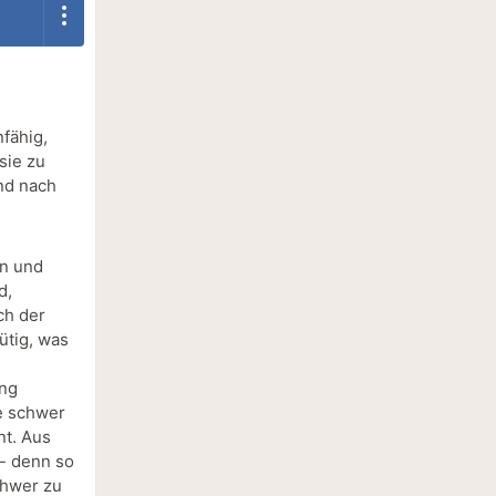
nfähig,
 sie zu
nd nach
an und
d,
ch der
ütig, was
ung
e schwer
nt. Aus
- denn so
chwer zu