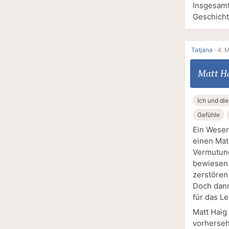
Insgesamt
Geschicht
Tatjana
·
4. M
Matt H
Ich und di
Gefühle
Ein Wesen
einen Mat
Vermutung
bewiesen 
zerstören
Doch dann
für das Le
Matt Haig
vorherseh