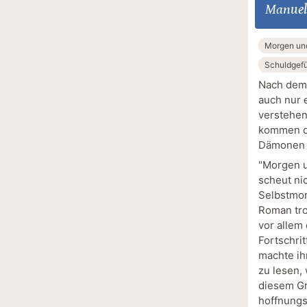
Manuel
Morgen un
Schuldgef
Nach dem 
auch nur e
verstehen
kommen di
Dämonen hi
"Morgen u
scheut ni
Selbstmor
Roman tro
vor allem
Fortschrit
machte ih
zu lesen,
diesem Gr
hoffnungs