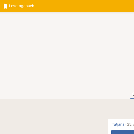
Lesetagebuch
Tatjana
·
25. 