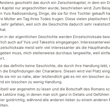
eistens geschieht das durch ein Zwischenkapitel, in dem ein De
n Kapitel nur angeschnitten wurde, beschrieben wird: Zum Beisp
on Yuis Radiosendung, Dinge, die sie für ihre Tochter gekauft h
hre Mutter am Tag ihres Todes trugen. Diese vielen plastischen 
sehr gefallen, weil sich die Geschichte dadurch sehr realistisc
hat.
en in der eigentlichen Geschichte werden Einzelschicksale bes
rlich auch auf Yuis und Takeshis eingegangen. Interessanterwe
nzelschicksale meist sehr viel interessanter als die Haupthandlu
ugeben muss, mich stellenweise durchaus langweilte, weil einfa
ert.
st das definitiv keine Geschichte, die durch ihre Handlung lebt,
h die Empfindungen der Charaktere. Diesen wird viel Platz ein
e sie mir so nahe, aber letztendlich gab es mir ein bisschen zu 
nd ein bisschen zu wenig Handlung.
ibstil war angenehm zu lesen und die Botschaft des Romans s
ge Lektüre mag, in denen man sich ganz in Details und Gefühlen
 hier goldrichtig, während alle anderen lieber zu einem andere
llten.