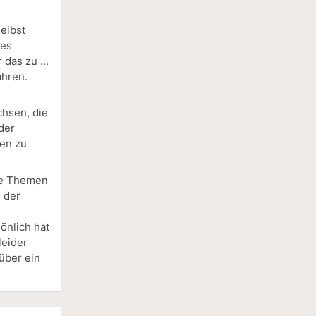
elbst
hes
das zu ...
ahren.
chsen, die
der
en zu
ere Themen
n der
önlich hat
leider
 über ein