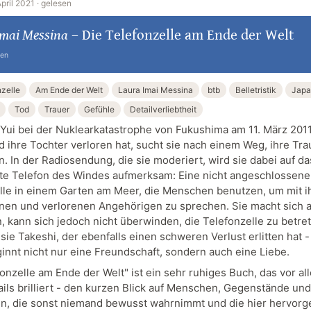
April 2021 ·
gelesen
Imai Messina
–
Die Telefonzelle am Ende der Welt
ten
nzelle
Am Ende der Welt
Laura Imai Messina
btb
Belletristik
Japa
Tod
Trauer
Gefühle
Detailverliebtheit
ui bei der Nuklearkatastrophe von Fukushima am 11. März 2011
d ihre Tochter verloren hat, sucht sie nach einem Weg, ihre Tra
. In der Radiosendung, die sie moderiert, wird sie dabei auf da
e Telefon des Windes aufmerksam: Eine nicht angeschlossene
lle in einem Garten am Meer, die Menschen benutzen, um mit i
nen und verlorenen Angehörigen zu sprechen. Sie macht sich 
, kann sich jedoch nicht überwinden, die Telefonzelle zu betre
ie Takeshi, der ebenfalls einen schweren Verlust erlitten hat -
innt nicht nur eine Freundschaft, sondern auch eine Liebe.
fonzelle am Ende der Welt" ist ein sehr ruhiges Buch, das vor a
ails brilliert - den kurzen Blick auf Menschen, Gegenstände und
en, die sonst niemand bewusst wahrnimmt und die hier hervor