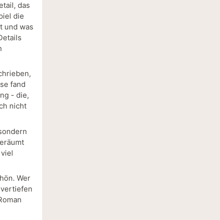
tail, das
iel die
at und was
Details
h
chrieben,
ise fand
ng - die,
ch nicht
 sondern
geräumt
viel
chön. Wer
 vertiefen
n Roman