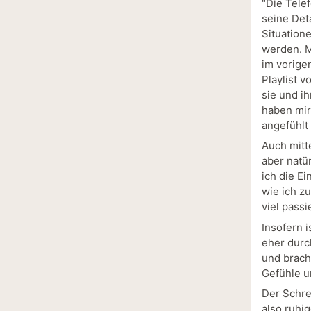
"Die Tele
seine Det
Situation
werden. M
im vorige
Playlist v
sie und i
haben mir 
angefühlt 
Auch mitt
aber natü
ich die Ei
wie ich z
viel passi
Insofern i
eher durc
und bracht
Gefühle u
Der Schre
also ruhi