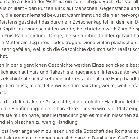
fonzelle am Ende der Welt" ist ein sehr ruhiges Buch, das vor a
ails brilliert - den kurzen Blick auf Menschen, Gegenstände und
en, die sonst niemand bewusst wahrnimmt und die hier hervor
eistens geschieht das durch ein Zwischenkapitel, in dem ein De
n Kapitel nur angeschnitten wurde, beschrieben wird: Zum Beisp
on Yuis Radiosendung, Dinge, die sie für ihre Tochter gekauft h
hre Mutter am Tag ihres Todes trugen. Diese vielen plastischen 
sehr gefallen, weil sich die Geschichte dadurch sehr realistisc
hat.
en in der eigentlichen Geschichte werden Einzelschicksale bes
rlich auch auf Yuis und Takeshis eingegangen. Interessanterwe
nzelschicksale meist sehr viel interessanter als die Haupthandlu
ugeben muss, mich stellenweise durchaus langweilte, weil einfa
ert.
st das definitiv keine Geschichte, die durch ihre Handlung lebt,
h die Empfindungen der Charaktere. Diesen wird viel Platz ein
e sie mir so nahe, aber letztendlich gab es mir ein bisschen zu 
nd ein bisschen zu wenig Handlung.
ibstil war angenehm zu lesen und die Botschaft des Romans s
ge Lektüre mag, in denen man sich ganz in Details und Gefühlen