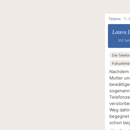
Tatjana
·
11. 
Laura 
352 Sei
Die Telefo
Fukushima
Nachdem Y
Mutter un
bewältigen
sogenannt
Telefonze
verstorbe
Weg dahin
begegnet s
schon beg