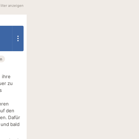
Filter anzeigen
n
 ihre
uer zu
s
hren
auf den
ten. Dafür
 und bald