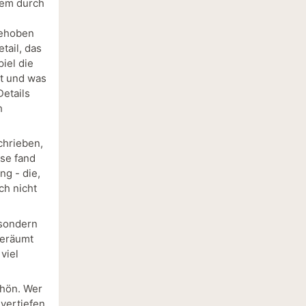
llem durch
gehoben
tail, das
iel die
at und was
Details
h
chrieben,
ise fand
ng - die,
ch nicht
 sondern
geräumt
viel
chön. Wer
 vertiefen