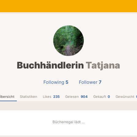
Buchhändlerin
Tatjana
Following
5
Follower
7
Übersicht
Statistiken
Likes
235
Gelesen
904
Gekauft
0
Gewünscht
Bücherregal lädt …