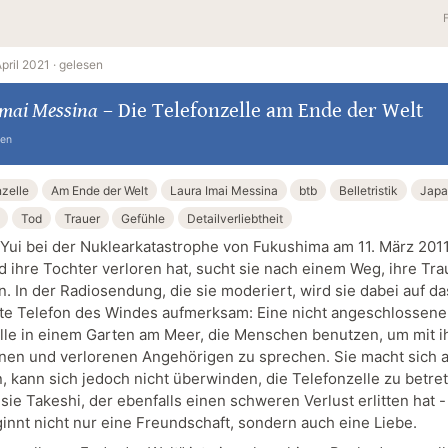
April 2021 ·
gelesen
Imai Messina
–
Die Telefonzelle am Ende der Welt
ten
nzelle
Am Ende der Welt
Laura Imai Messina
btb
Belletristik
Japa
Tod
Trauer
Gefühle
Detailverliebtheit
ui bei der Nuklearkatastrophe von Fukushima am 11. März 2011
d ihre Tochter verloren hat, sucht sie nach einem Weg, ihre Tra
. In der Radiosendung, die sie moderiert, wird sie dabei auf da
e Telefon des Windes aufmerksam: Eine nicht angeschlossene
lle in einem Garten am Meer, die Menschen benutzen, um mit i
nen und verlorenen Angehörigen zu sprechen. Sie macht sich 
, kann sich jedoch nicht überwinden, die Telefonzelle zu betre
ie Takeshi, der ebenfalls einen schweren Verlust erlitten hat -
innt nicht nur eine Freundschaft, sondern auch eine Liebe.