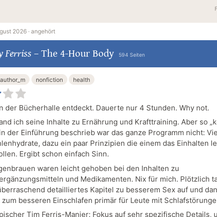
gust 2026 ·
angehört
 Ferriss
–
The 4-Hour Body
594 Seiten
author_m
nonfiction
health
n der Bücherhalle entdeckt. Dauerte nur 4 Stunden. Why not.
fand ich seine Inhalte zu Ernährung und Krafttraining. Aber so „k
 in der Einführung beschrieb war das ganze Programm nicht: Vie
lenhydrate, dazu ein paar Prinzipien die einem das Einhalten l
llen. Ergibt schon einfach Sinn.
enbrauen waren leicht gehoben bei den Inhalten zu
rgänzungsmitteln und Medikamenten. Nix für mich. Plötzlich t
überraschend detailliertes Kapitel zu besserem Sex auf und da
s zum besseren Einschlafen primär für Leute mit Schlafstörunge
ypischer Tim Ferris-Manier: Fokus auf sehr spezifische Details, 