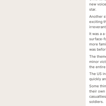
new voice
star.
Another st
exciting t
irreverant
It was a 
surface-fo
more famil
was befor
The theme
minor vict
the entire 
The US in
quickly a
Some thin
their own 
casualties
soldiers.