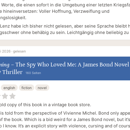
 Worte, die einen sofort in die Umgebung einer letzten Kriegsfa
e hineinversetzen: Voller Hoffnung, Verzweiflung und
ngslosigkeit.
Lenz habe ich bisher nicht gelesen, aber seine Sprache bleibt 
sschwer ohne behäbig zu sein. Leichtgängig ohne beliebig zu 
i 2026 ·
gelesen
ming
–
The Spy Who Loved Me: A James Bond Novel 
 Thriller
160 Seiten
english
fiction
novel
ld copy of this book in a vintage book store.
is told from the perspective of Vivienne Michel. Bond only appe
 of the book. Which is a bid weird for a James Bond novel, but it’s
 I know. It’s an explicit story with violence, cursing and of cou