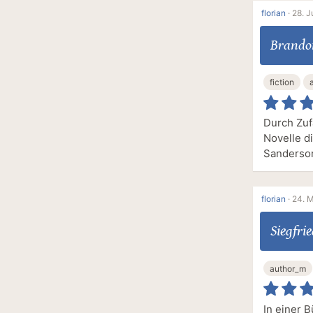
florian
·
28. J
Brando
fiction
Durch Zufa
Novelle di
Sanderson
florian
·
24. M
Siegfri
author_m
In einer 