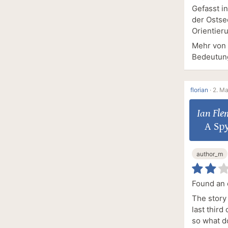
Gefasst in
der Ostse
Orientieru
Mehr von 
Bedeutung
florian
·
2. Ma
Ian Fle
A Spy
author_m
Found an o
The story 
last third
so what do