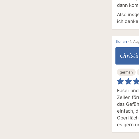
dann komp
Also insg
ich denke
florian
·
1. Au
Christi
german
Faserland
Zeilen fö
das Gefüh
einfach, d
Oberfläch
es gern u