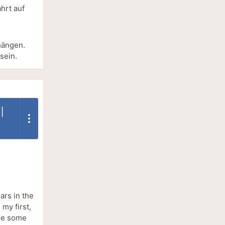
hrt auf
hängen.
sein.
|
ars in the
 my first,
rse some