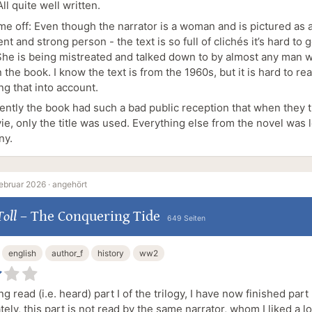
All quite well written.
me off: Even though the narrator is a woman and is pictured as 
t and strong person - the text is so full of clichés it’s hard to g
She is being mistreated and talked down to by almost any man 
 the book. I know the text is from the 1960s, but it is hard to r
g that into account.
ently the book had such a bad public reception that when they t
ie, only the title was used. Everything else from the novel was l
ny.
ebruar 2026 ·
angehört
Toll
–
The Conquering Tide
649 Seiten
english
author_f
history
ww2
ng read (i.e. heard) part I of the trilogy, I have now finished part I
ely, this part is not read by the same narrator, whom I liked a l