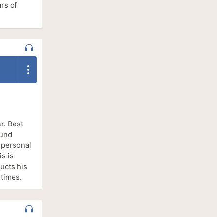
ars of
er. Best
ound
 personal
is is
ructs his
 times.