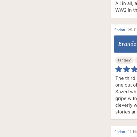
All in all
WW2 in th
florian
·
25. 
Brando
fantasy
The third 
one out of
Sazed who
gripe with
cleverly w
stories an
florian
·
11. N