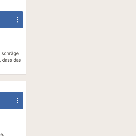
t schräge
e, dass das
e.