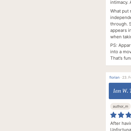
intimacy. 
What put 
independen
through. 
appears in
when takin
PS: Appar
into a mov
That’s fun
florian
·
23. F
Ian W. 
author_m
After havi
Unfortunat