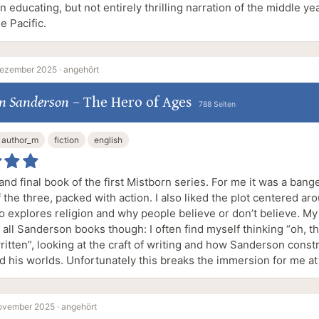
, an educating, but not entirely thrilling narration of the middle ye
e Pacific.
Dezember 2025 ·
angehört
n Sanderson
–
The Hero of Ages
788 Seiten
author_m
fiction
english
and final book of the first Mistborn series. For me it was a bang
 the three, packed with action. I also liked the plot centered ar
 explores religion and why people believe or don’t believe. My
 all Sanderson books though: I often find myself thinking “oh, th
ritten”, looking at the craft of writing and how Sanderson const
d his worlds. Unfortunately this breaks the immersion for me at
ovember 2025 ·
angehört