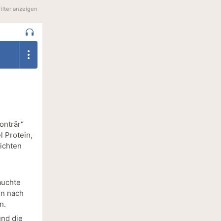
Filter anzeigen
onträr“
l Protein,
eichten
auchte
nn nach
n.
und die