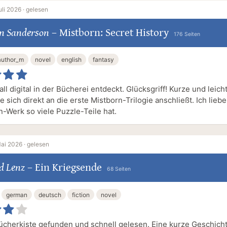
uli 2026 ·
gelesen
n Sanderson
–
Mistborn: Secret History
176 Seiten
author_m
novel
english
fantasy
ll digital in der Bücherei entdeckt. Glücksgriff! Kurze und leich
e sich direkt an die erste Mistborn-Trilogie anschließt. Ich lieb
-Werk so viele Puzzle-Teile hat.
ai 2026 ·
gelesen
ed Lenz
–
Ein Kriegsende
68 Seiten
german
deutsch
fiction
novel
Bücherkiste gefunden und schnell gelesen. Eine kurze Geschicht