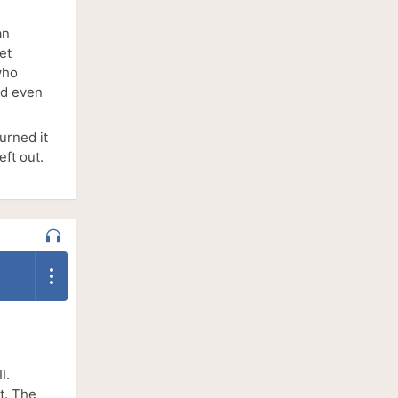
an
et
who
ead even
urned it
eft out.
I.
ot. The