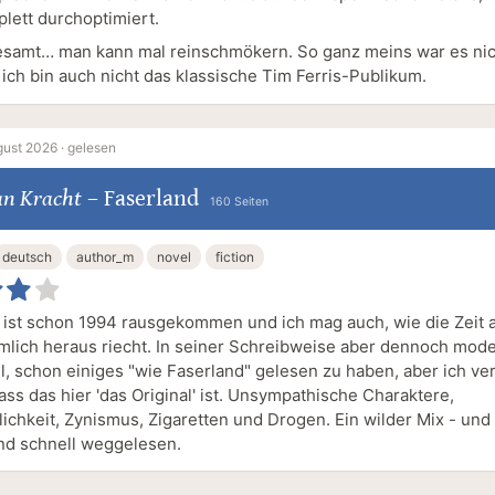
lett durchoptimiert.
esamt… man kann mal reinschmökern. So ganz meins war es nic
 ich bin auch nicht das klassische Tim Ferris-Publikum.
gust 2026 ·
gelesen
an Kracht
–
Faserland
160 Seiten
deutsch
author_m
novel
fiction
 ist schon 1994 rausgekommen und ich mag auch, wie die Zeit 
rmlich heraus riecht. In seiner Schreibweise aber dennoch mod
l, schon einiges "wie Faserland" gelesen zu haben, aber ich v
ass das hier 'das Original' ist. Unsympathische Charaktere,
lichkeit, Zynismus, Zigaretten und Drogen. Ein wilder Mix - und
nd schnell weggelesen.