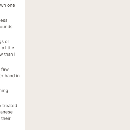
down one
less
 sounds
gs or
a little
w than I
 few
er hand in
ning
 treated
apanese
 their