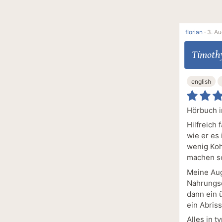
florian
·
3. Au
Timothy
english
Hörbuch i
Hilfreich 
wie er es
wenig Koh
machen so
Meine Aug
Nahrungse
dann ein 
ein Abris
Alles in t