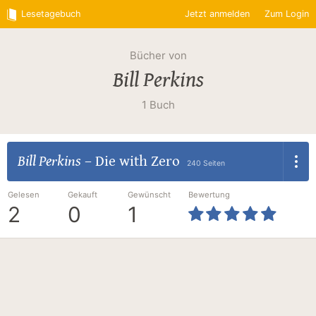
Lesetagebuch
Jetzt anmelden
Zum Login
Bücher von
Bill Perkins
1 Buch
Bill Perkins
–
Die with Zero
240 Seiten
Gelesen
Gekauft
Gewünscht
Bewertung
2
0
1