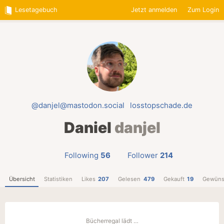
Lesetagebuch
Jetzt anmelden
Zum Login
@danjel@mastodon.social
losstopschade.de
Daniel
danjel
Following
56
Follower
214
Übersicht
Statistiken
Likes
207
Gelesen
479
Gekauft
19
Gewüns
Bücherregal lädt …