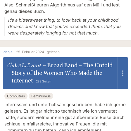
Also: Schmeißt euren Algorithmus auf den Müll und lest
genau dieses Buch.
It's a bittersweet thing, to look back at your childhood
dreams and know that you've exceeded them, that you
were desperately longing for not that much.
danjel
·
25. Februar 2024 ·
gelesen
Claire L. Evans
–
Broad Band – The Untold
Story of the Women Who Made the
Internet
288 Seiten
Computers
Feminismus
Interessant und unterhaltsam geschrieben, habe ich gerne
gelesen. Es ist gar nicht so technisch wie ich vermutet
hätte, sondern vielmehr eine gut aufbereitete Reise durch
schlaue, einfallsreiche, innovative Frauen, die mit
Computern zu tun hatten. Kann ich empfehlen!