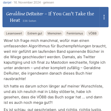
danjel
·
16. November 2024 ·
gelesen
Geraldine DeRuiter
–
If You Can't Take the
Heat
336 Seiten
Lesenswert
Extrem gut
Memoiren
Feminismus
VÖBB
Wow! Ich frage mich manchmal, wofür man einen
umfassenden Algorithmus für Buchempfehlungen braucht,
weil mir gefühlt am laufenden Band spannende Bücher in
die Wiege geschleudert werden. Damals, als Twitter
kaputtging und ich final zu Mastodon wechselte, folgte ich
unter anderem – und eher komplett zufällig – Geraldine
DeRuiter, die irgendwann danach dieses Buch hier
rausbrachte!
Ich hatte es darum schon länger auf meiner Wunschliste,
und als ich neulich mal in Libby stöberte, habe ich
gesehen, dass die VÖBB das Buch sogar hat … und dann
ist es auch noch mega gut?!
Es ist schlau, gut geschrieben, und richtig, richtig lustig.