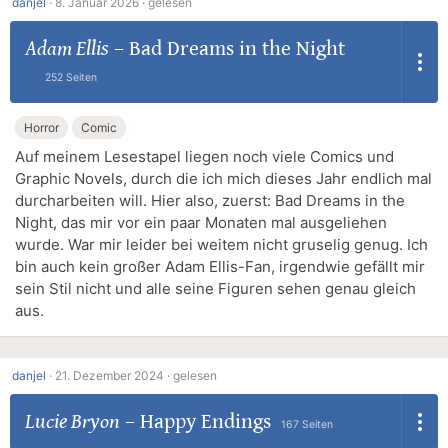
danjel
·
8. Januar 2026 ·
gelesen
Adam Ellis
–
Bad Dreams in the Night
252 Seiten
Horror
Comic
Auf meinem Lesestapel liegen noch viele Comics und
Graphic Novels, durch die ich mich dieses Jahr endlich mal
durcharbeiten will. Hier also, zuerst: Bad Dreams in the
Night, das mir vor ein paar Monaten mal ausgeliehen
wurde. War mir leider bei weitem nicht gruselig genug. Ich
bin auch kein großer Adam Ellis-Fan, irgendwie gefällt mir
sein Stil nicht und alle seine Figuren sehen genau gleich
aus.
danjel
·
21. Dezember 2024 ·
gelesen
Lucie Bryon
–
Happy Endings
167 Seiten