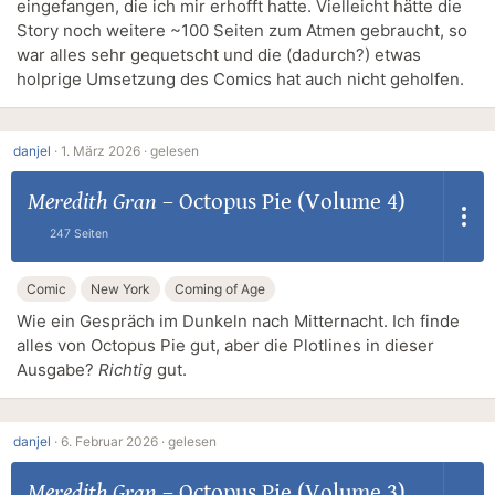
eingefangen, die ich mir erhofft hatte. Vielleicht hätte die
Story noch weitere ~100 Seiten zum Atmen gebraucht, so
war alles sehr gequetscht und die (dadurch?) etwas
holprige Umsetzung des Comics hat auch nicht geholfen.
danjel
·
1. März 2026 ·
gelesen
Meredith Gran
–
Octopus Pie (Volume 4)
247 Seiten
Comic
New York
Coming of Age
Wie ein Gespräch im Dunkeln nach Mitternacht. Ich finde
alles von Octopus Pie gut, aber die Plotlines in dieser
Ausgabe?
Richtig
gut.
danjel
·
6. Februar 2026 ·
gelesen
Meredith Gran
–
Octopus Pie (Volume 3)