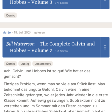
Hobbes – Volume 3
371 Seiten
Comic
danjel
·
19. Juli 2024 ·
gelesen
Bill Watterson
–
The Complete Calvin and
Hobbes – Volume 2
351 Seiten
Comic
Lustig
Lesenswert
Aah, Calvin und Hobbes ist so gut! Wie hat er das
gemacht?
Einziges Problem, wenn man so viele am Stück liest: Man
bekommt das ungute Gefühl, Calvin wäre in einer
Zeitschleife gefangen, wo er jedes Jahr wieder in die erste
Klasse kommt. Auf ewig gezwungen, Subtraktion nicht zu
verstehen und im Sommer mit den Eltern campen zu
fahren. Ein schreckliches Schicksal, aber immerhin hat er