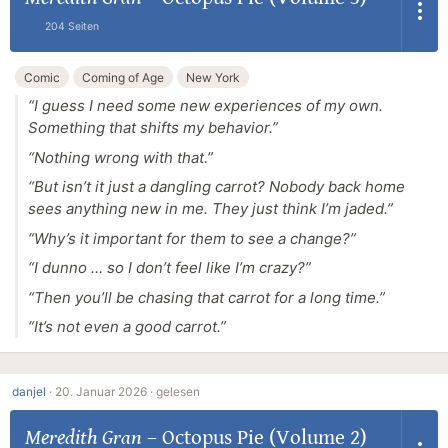
204 Seiten
Comic
Coming of Age
New York
“I guess I need some new experiences of my own.
Something that shifts
my
behavior.”
“Nothing wrong with that.”
“But isn’t it just a dangling carrot? Nobody back home
sees anything new in me. They just think I’m jaded.”
“Why’s it important for them to see a change?”
“I dunno … so I don’t feel like I’m crazy?”
“Then you’ll be chasing that carrot for a long time.”
“It’s not even a good carrot.”
danjel
·
20. Januar 2026 ·
gelesen
Meredith Gran
–
Octopus Pie (Volume 2)