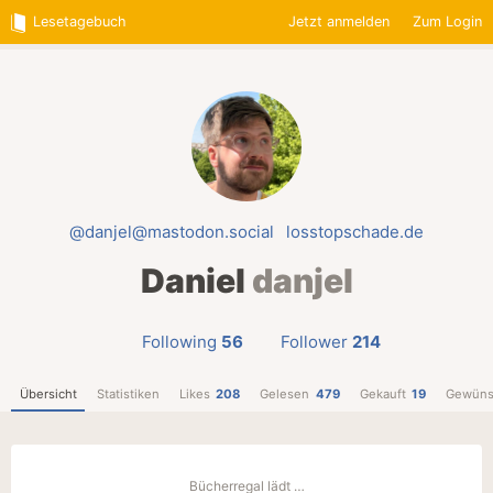
Lesetagebuch
Jetzt anmelden
Zum Login
@danjel@mastodon.social
losstopschade.de
Daniel
danjel
Following
56
Follower
214
Übersicht
Statistiken
Likes
208
Gelesen
479
Gekauft
19
Gewüns
Bücherregal lädt …