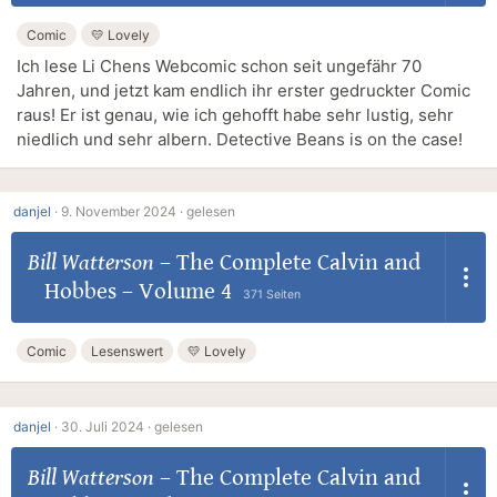
Comic
💛 Lovely
Ich lese Li Chens Webcomic schon seit ungefähr 70
Jahren, und jetzt kam endlich ihr erster gedruckter Comic
raus! Er ist genau, wie ich gehofft habe sehr lustig, sehr
niedlich und sehr albern. Detective Beans is on the case!
danjel
·
9. November 2024 ·
gelesen
Bill Watterson
–
The Complete Calvin and
Hobbes – Volume 4
371 Seiten
Comic
Lesenswert
💛 Lovely
danjel
·
30. Juli 2024 ·
gelesen
Bill Watterson
–
The Complete Calvin and