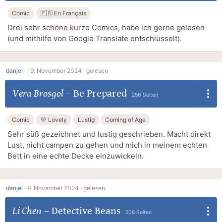
Comic
🇫🇷 En Français
Drei sehr schöne kurze Comics, habe ich gerne gelesen
(und mithilfe von Google Translate entschlüsselt).
danjel
·
19. November 2024 ·
gelesen
Vera Brosgol
–
Be Prepared
256 Seiten
Comic
💛 Lovely
Lustig
Coming of Age
Sehr süß gezeichnet und lustig geschrieben. Macht direkt
Lust, nicht campen zu gehen und mich in meinem echten
Bett in eine echte Decke einzuwickeln.
danjel
·
9. November 2024 ·
gelesen
Li Chen
–
Detective Beans
208 Seiten