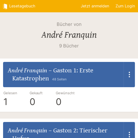
Lesetagebuch
Jetzt anmelden
Zum Login
Bücher von
André Franquin
9 Bücher
André Franquin
–
Gaston 1: Erste
Katastrophen
48 Seiten
Gelesen
Gekauft
Gewünscht
1
0
0
André Franquin
–
Gaston 2: Tierischer