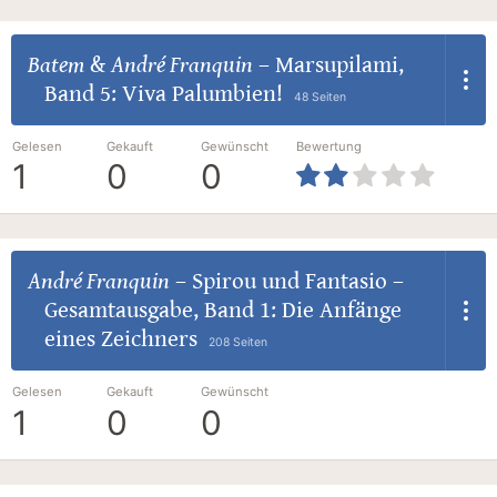
Batem
&
André Franquin
–
Marsupilami,
Band 5: Viva Palumbien!
48 Seiten
Gelesen
Gekauft
Gewünscht
Bewertung
1
0
0
André Franquin
–
Spirou und Fantasio –
Gesamtausgabe, Band 1: Die Anfänge
eines Zeichners
208 Seiten
Gelesen
Gekauft
Gewünscht
1
0
0