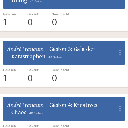
Unfug
48 Seiten
Gelesen
Gekauft
Gewünscht
1
0
0
André Franquin
–
Gaston 3: Gala der
Katastrophen
48 Seiten
Gelesen
Gekauft
Gewünscht
1
0
0
André Franquin
–
Gaston 4: Kreatives
Chaos
48 Seiten
Gelesen
Gekauft
Gewünscht