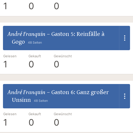
1
0
0
André Franquin
–
Gaston 5: Reinfälle à
Gogo
48 Seiten
Gelesen
Gekauft
Gewünscht
1
0
0
André Franquin
–
Gaston 6: Ganz großer
Unsinn
48 Seiten
Gelesen
Gekauft
Gewünscht
1
0
0