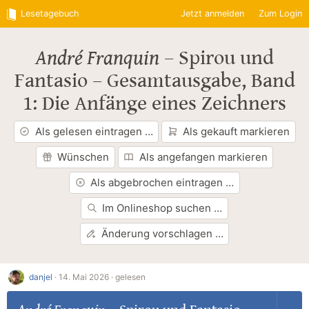
Lesetagebuch
Jetzt anmelden
Zum Login
André Franquin
–
Spirou und
Fantasio – Gesamtausgabe, Band
1: Die Anfänge eines Zeichners
Als gelesen eintragen …
Als gekauft markieren
Wünschen
Als angefangen markieren
Als abgebrochen eintragen …
Im Onlineshop suchen …
Änderung vorschlagen …
danjel
·
14. Mai 2026 ·
gelesen