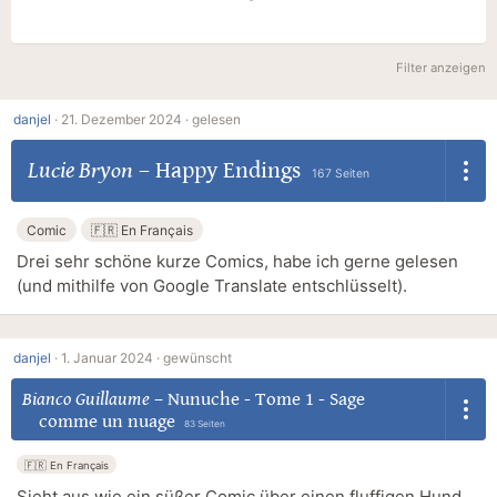
Filter anzeigen
danjel
·
21. Dezember 2024 ·
gelesen
Lucie Bryon
–
Happy Endings
167 Seiten
Comic
🇫🇷 En Français
Drei sehr schöne kurze Comics, habe ich gerne gelesen
(und mithilfe von Google Translate entschlüsselt).
danjel
·
1. Januar 2024 ·
gewünscht
Bianco Guillaume
–
Nunuche - Tome 1 - Sage
comme un nuage
83 Seiten
🇫🇷 En Français
Sieht aus wie ein süßer Comic über einen fluffigen Hund.