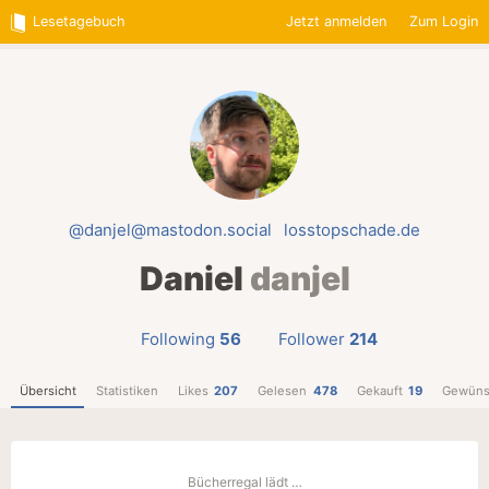
Lesetagebuch
Jetzt anmelden
Zum Login
@danjel@mastodon.social
losstopschade.de
Daniel
danjel
Following
56
Follower
214
Übersicht
Statistiken
Likes
207
Gelesen
478
Gekauft
19
Gewüns
Bücherregal lädt …