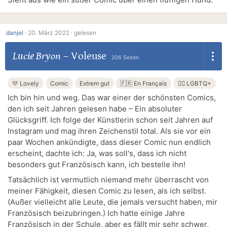
danjel
·
20. März 2022 ·
gelesen
Lucie Bryon
–
Voleuse
206 Seiten
💛 Lovely
Comic
Extrem gut
🇫🇷 En Français
🏳️‍🌈 LGBTQ+
Ich bin hin und weg. Das war einer der schönsten Comics,
den ich seit Jahren gelesen habe – Ein absoluter
Glücksgriff. Ich folge der Künstlerin schon seit Jahren auf
Instagram und mag ihren Zeichenstil total. Als sie vor ein
paar Wochen ankündigte, dass dieser Comic nun endlich
erscheint, dachte ich: Ja, was soll's, dass ich nicht
besonders gut Französisch kann, ich bestelle ihn!
Tatsächlich ist vermutlich niemand mehr überrascht von
meiner Fähigkeit, diesen Comic zu lesen, als ich selbst.
(Außer vielleicht alle Leute, die jemals versucht haben, mir
Französisch beizubringen.) Ich hatte einige Jahre
Französisch in der Schule, aber es fällt mir sehr schwer,