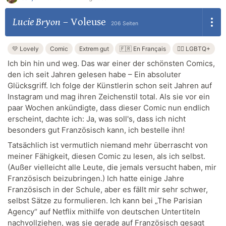
Lucie Bryon
–
Voleuse
206 Seiten
💛 Lovely
Comic
Extrem gut
🇫🇷 En Français
🏳️‍🌈 LGBTQ+
Ich bin hin und weg. Das war einer der schönsten Comics,
den ich seit Jahren gelesen habe – Ein absoluter
Glücksgriff. Ich folge der Künstlerin schon seit Jahren auf
Instagram und mag ihren Zeichenstil total. Als sie vor ein
paar Wochen ankündigte, dass dieser Comic nun endlich
erscheint, dachte ich: Ja, was soll's, dass ich nicht
besonders gut Französisch kann, ich bestelle ihn!
Tatsächlich ist vermutlich niemand mehr überrascht von
meiner Fähigkeit, diesen Comic zu lesen, als ich selbst.
(Außer vielleicht alle Leute, die jemals versucht haben, mir
Französisch beizubringen.) Ich hatte einige Jahre
Französisch in der Schule, aber es fällt mir sehr schwer,
selbst Sätze zu formulieren. Ich kann bei „The Parisian
Agency“ auf Netflix mithilfe von deutschen Untertiteln
nachvollziehen, was sie gerade auf Französisch gesagt