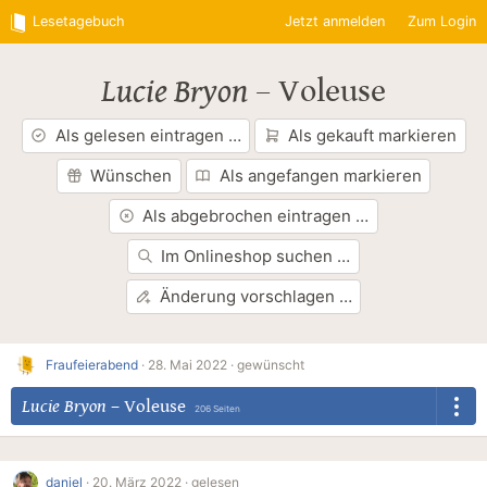
Lesetagebuch
Jetzt anmelden
Zum Login
Lucie Bryon
–
Voleuse
Als gelesen eintragen …
Als gekauft markieren
Wünschen
Als angefangen markieren
Als abgebrochen eintragen …
Im Onlineshop suchen …
Änderung vorschlagen …
Fraufeierabend
·
28. Mai 2022 ·
gewünscht
Lucie Bryon
–
Voleuse
206 Seiten
danjel
·
20. März 2022 ·
gelesen