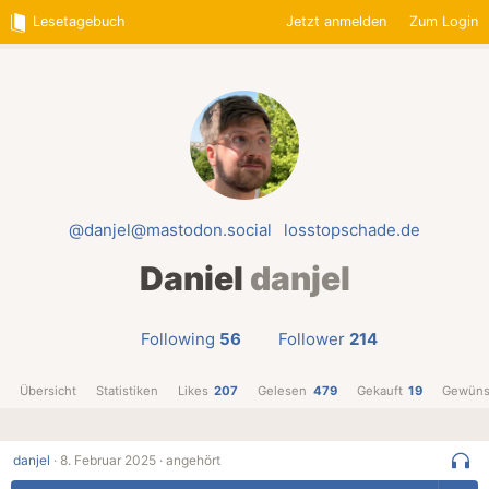
Lesetagebuch
Jetzt anmelden
Zum Login
@danjel@mastodon.social
losstopschade.de
Daniel
danjel
Following
56
Follower
214
Übersicht
Statistiken
Likes
207
Gelesen
479
Gekauft
19
Gewüns
danjel
·
8. Februar 2025 ·
angehört