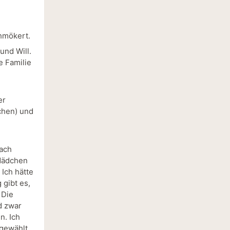
chmökert.
und Will.
e Familie
n
er
chen) und
fach
 Mädchen
 Ich hätte
 gibt es,
 Die
d zwar
n. Ich
 gewählt