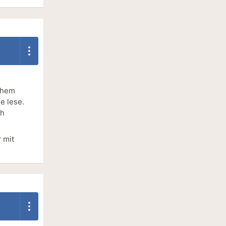
ichem
e lese.
ch
 mit