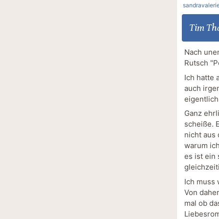
sandravaleri
Tim Th
Nach unen
Rutsch "Pe
Ich hatte
auch irge
eigentlic
Ganz ehrl
scheiße. 
nicht aus
warum ich
es ist ei
gleichzei
Ich muss 
Von daher
mal ob das
Liebesrom