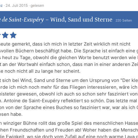
ez
·
24. Juli 2015 ·
gelesen
 de Saint-Exupéry
–
Wind, Sand und Sterne
220 Seiten
eute gemerkt, dass ich mich in letzter Zeit wirklich mit nicht
vollen Büchern beschäftigt habe. Die Sprache ist einfach eine 
s heut zu Tage, obwohl die gleichen Worte benutzt werden wie 
 an der Wortwahl einfach schon, dass man in einer anderen Zeit
 noch nicht all zu lange her scheint.
t sich bei Wind, Sand und Sterne um den Ursprung von "Der kle
ürde ich mich noch mehr für das Fliegen interessieren, wäre ich
isteter gewesen, obwohl ich auch so schon sehr fasziniert vo
 Antoine de Saint-Exupéry reflektiert so schön. Das letzte mal 
hon von der Sprache eines Buches so fasziniert war, war als ich
esen habe.
h winziger Bühne rollt das große Spiel des menschlichen Hasse
hen Freundschaften und Freuden ab! Woher haben die Mensch
 die Ewigkeit, wo sie doch vom Zufall auf eine noch warme Lava