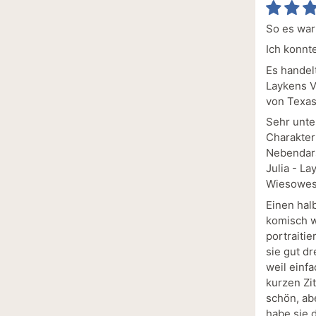
So es war
Ich konnt
Es handel
Laykens V
von Texas 
Sehr unte
Charakter
Nebendars
Julia - La
Wiesowesh
Einen hal
komisch w
portraitie
sie gut dr
weil einf
kurzen Zi
schön, abe
habe sie 