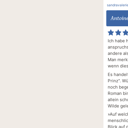
sandravaleri
Antoine
Ich habe h
anspruchs
andere al
Man merkt
wenn diese
Es handel
Prinz". W
noch bege
Roman bin.
allein sc
Wilde gel
»Auf welc
menschlic
Blick auf