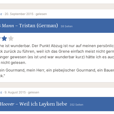
ez
·
20. September 2015 ·
gelesen
s Mann
–
Tristan (German)
38 Seiten
he ist wunderbar. Der Punkt Abzug ist nur auf meinen persönl
 zurück zu führen, weil ich das Grene einfach meist nicht gern
änger gewesen (es ist und war wunderbar kurz) hätte ich es au
 nicht gelesen.
 ein Gourmand, mein Herr, ein plebejischer Gourmand, ein Bauer
k."
ez
·
9. August 2015 ·
gelesen
 Hoover
–
Weil ich Layken liebe
352 Seiten