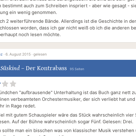
 bestimmt auch zum Schreiben inspriert - aber wie gesagt - s
nung ein wenig genommen.
och 2 weiterführende Bände. Allerdings ist die Geschichte in d
chlossen worden, dass ich gar nicht weiß ob ich die anderen b
erhaupt noch lesen möchte.
ez
·
6. August 2015 ·
gelesen
 Süskind
–
Der Kontrabass
95 Seiten
tündchen "aufbrausende" Unterhaltung ist das Buch ganz nett zu
inen verbeamteten Orchestermusiker, der sich verliebt hat und
r in Rage redet.
iel mit gutem Schauspieler wäre das Stück wahrscheinlich vier
sen. Auf der Bühne wahrscheinlich sogar Fünf. Gelesen: Drei.
sollte man ein bisschen was von klassischer Musik verstehen