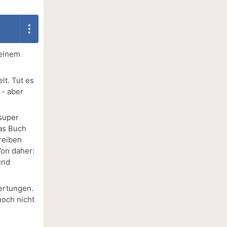
 einem
lt. Tut es
 - aber
 super
das Buch
reiben
Von daher:
und
ertungen.
noch nicht