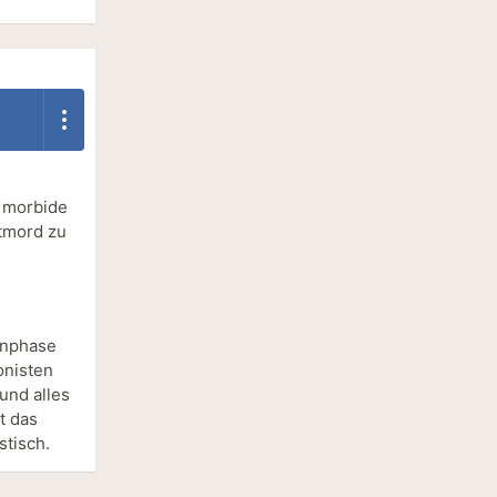
 morbide
stmord zu
anphase
onisten
und alles
t das
stisch.