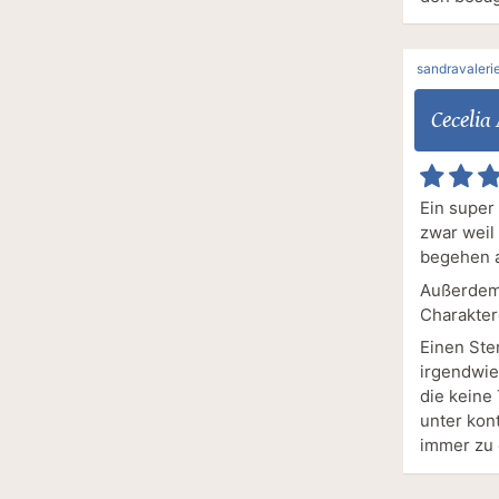
sandravaleri
Cecelia
Ein super
zwar weil
begehen a
Außerdem 
Charaktere
Einen Ste
irgendwie
die keine
unter kont
immer zu 