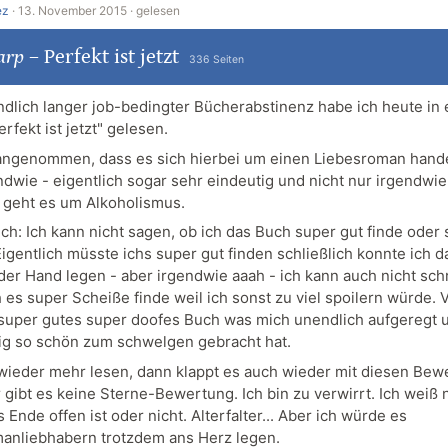
ez
·
13. November 2015 ·
gelesen
arp
–
Perfekt ist jetzt
336 Seiten
dlich langer job-bedingter Bücherabstinenz habe ich heute in
rfekt ist jetzt" gelesen.
 angenommen, dass es sich hierbei um einen Liebesroman hande
ndwie - eigentlich sogar sehr eindeutig und nicht nur irgendwie
h geht es um Alkoholismus.
ich: Ich kann nicht sagen, ob ich das Buch super gut finde oder
Eigentlich müsste ichs super gut finden schließlich konnte ich 
 der Hand legen - aber irgendwie aaah - ich kann auch nicht sch
 es super Scheiße finde weil ich sonst zu viel spoilern würde. 
n super gutes super doofes Buch was mich unendlich aufgeregt 
tig so schön zum schwelgen gebracht hat.
wieder mehr lesen, dann klappt es auch wieder mit diesen Bew
 gibt es keine Sterne-Bewertung. Ich bin zu verwirrt. Ich weiß 
 Ende offen ist oder nicht. Alterfalter... Aber ich würde es
anliebhabern trotzdem ans Herz legen.