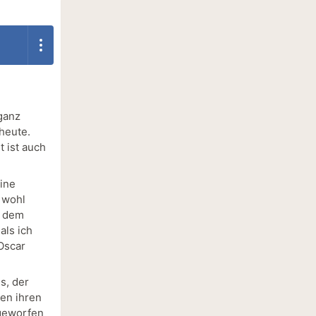
ganz
heute.
 ist auch
ine
 wohl
n dem
als ich
 Oscar
s, der
en ihren
 geworfen