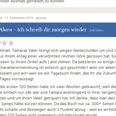
vollen Ausmaß genießen zu können.
ez
·
12. September 2015 ·
gelesen
 Ahern
–
Ich schreib dir morgen wieder
368 Seiten
Inhalt: Tamaras Vater bringt sich wegen Geldschulden um und 
aus ihrem Alltag einer verwöhnten reichen Göre gerissen hat. Si
ssen zu ihrem Onkel aufs Land ziehen. Da passieren so einige
harakterentwicklung ist wirklich gut geschildert aber vor allem
essant und wirr weil sie ein Tagebuch findet, das ihr die Zukunf
Tages vorraussagt.
r die ersten 120 Seiten habe ich zwei Wochen gebraucht, weil di
e einfach nur zäh war und Tamara anstrengend in ihrer Vergan
en und um Ihren Vater getrauert hat. Ich denke, dass man den 
0 Seiten hätte kürzen können. Da das Buch nur ca. 300+ Seiten 
cht schade und deswegen auch 2 Punkte abzug - weil es wirklic
ten 120 Seiten echt spannend und interresant wurde.