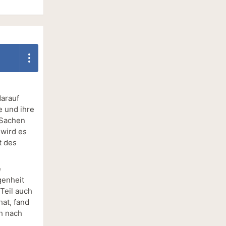
darauf
e und ihre
 Sachen
 wird es
t des
e
genheit
Teil auch
hat, fand
h nach