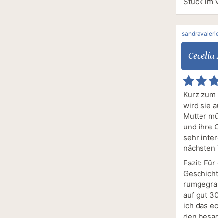
Stück im 
sandravaleri
Cecelia
Kurz zum 
wird sie 
Mutter mü
und ihre C
sehr inter
nächsten 
Fazit: Fü
Geschicht
rumgegrab
auf gut 3
ich das e
den besag