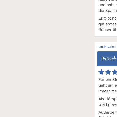
und haben
die Span
Es gibt n
gut abges
Bücher üb
sandravaleri
Patrick
Für ein S
geht um e
immer meh
Als Hörsp
wert gewe
Außerdem 