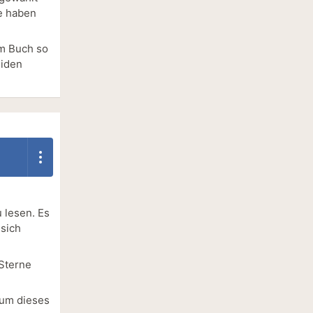
ie haben
em Buch so
eiden
 lesen. Es
 sich
 Sterne
 um dieses