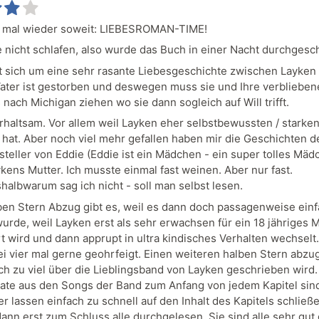
 mal wieder soweit: LIEBESROMAN-TIME!
e nicht schlafen, also wurde das Buch in einer Nacht durchges
t sich um eine sehr rasante Liebesgeschichte zwischen Layken 
ater ist gestorben und deswegen muss sie und Ihre verblieben
nach Michigan ziehen wo sie dann sogleich auf Will trifft.
rhaltsam. Vor allem weil Layken eher selbstbewussten / starke
 hat. Aber noch viel mehr gefallen haben mir die Geschichten d
teller von Eddie (Eddie ist ein Mädchen - ein super tolles Mäd
ykens Mutter. Ich musste einmal fast weinen. Aber nur fast.
albwarum sag ich nicht - soll man selbst lesen.
ben Stern Abzug gibt es, weil es dann doch passagenweise ein
urde, weil Layken erst als sehr erwachsen für ein 18 jähriges
rt wird und dann apprupt in ultra kindisches Verhalten wechselt.
ei vier mal gerne geohrfeigt. Einen weiteren halben Stern abzug
ach zu viel über die Lieblingsband von Layken geschrieben wird.
tate aus den Songs der Band zum Anfang von jedem Kapitel sin
r lassen einfach zu schnell auf den Inhalt des Kapitels schließe
dann erst zum Schluss alle durchgelesen. Sie sind alle sehr gut