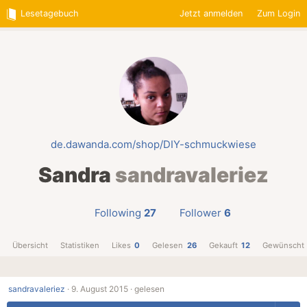
Lesetagebuch
Jetzt anmelden
Zum Login
de.dawanda.com/shop/DIY-schmuckwiese
Sandra
sandravaleriez
Following
27
Follower
6
Übersicht
Statistiken
Likes
0
Gelesen
26
Gekauft
12
Gewünscht
sandravaleriez
·
9. August 2015 ·
gelesen